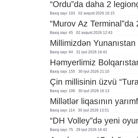
“Ordu”da daha 2 legion
Baxış sayı: 103
02 avqust 2026 16:15
“Murov Az Terminal”da
Baxış sayı: 45
02 avqust 2026 12:43
Millimizdən Yunanıstan
Baxış sayı: 64
31 i̇yul 2026 16:42
Həmyerlimiz Bolqarısta
Baxış sayı: 155
30 i̇yul 2026 21:10
Çin millisinin üzvü “Tur
Baxış sayı: 106
30 i̇yul 2026 16:13
Millətlər liqasının yarım
Baxış sayı: 114
30 i̇yul 2026 13:51
“DH Volley”də yeni oyu
Baxış sayı: 75
29 i̇yul 2026 16:42