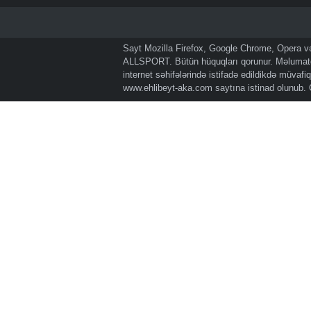
Sayt Mozilla Firefox, Google Chrome, Opera və 
ALLSPORT. Bütün hüquqları qorunur. Məlumatda
internet səhifələrində istifadə edildikdə müvaf
www.ehlibeyt-aka.com
saytına istinad olunub.