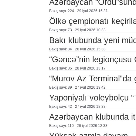
Azərbaycan “Ordu”sunda
Baxış sayı: 224
29 i̇yul 2026 15:31
Ölkə çempionatı keçiril
Baxış sayı: 73
29 i̇yul 2026 10:33
Bakı klubunda yeni müq
Baxış sayı: 84
28 i̇yul 2026 15:38
“Gəncə”nin legionçusu 
Baxış sayı: 85
28 i̇yul 2026 13:17
“Murov Az Terminal”da 
Baxış sayı: 89
27 i̇yul 2026 19:42
Yaponiyalı voleybolçu 
Baxış sayı: 42
27 i̇yul 2026 18:33
Azərbaycan klubunda it
Baxış sayı: 110
26 i̇yul 2026 12:33
Yüksək əzmlə davam