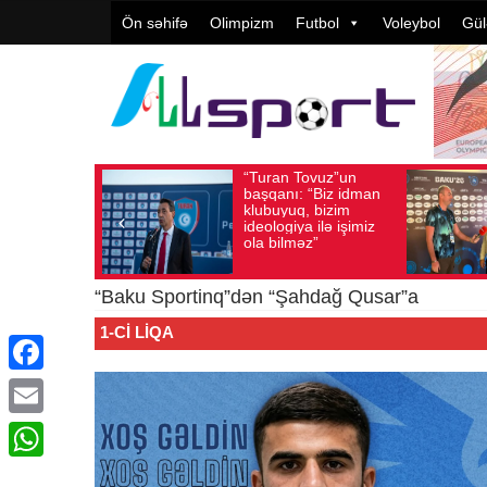
Ön səhifə
Olimpizm
Futbol
Voleybol
Gül
“Turan Tovuz”un
Vüqar Şükürov:
26
Baxış sayı: 220
Avqust 05, 2026
Baxış sayı: 106
başqanı: “Biz idman
Təşkilatçılıq çox
klubuyuq, bizim
yüksək
ideologiya ilə işimiz
qiymətləndirilib
ola bilməz”
“Baku Sportinq”dən “Şahdağ Qusar”a
1-CI LIQA
Facebook
Email
WhatsApp