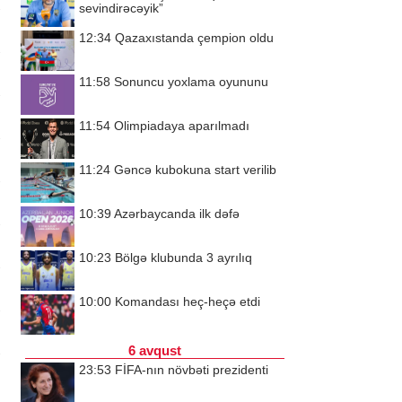
sevindirəcəyik”
12:34
Qazaxıstanda çempion oldu
11:58
Sonuncu yoxlama oyununu
11:54
Olimpiadaya aparılmadı
11:24
Gəncə kubokuna start verilib
10:39
Azərbaycanda ilk dəfə
10:23
Bölgə klubunda 3 ayrılıq
10:00
Komandası heç-heçə etdi
6 avqust
23:53
FİFA-nın növbəti prezidenti