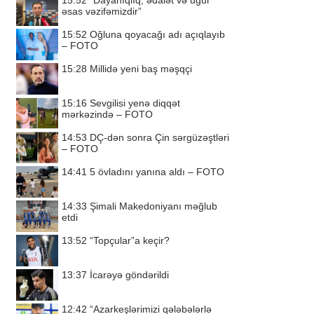
15:52
“Dayanıqlıq, ədalət və uğur
əsas vəzifəmizdir”
15:52
Oğluna qoyacağı adı açıqlayıb
– FOTO
15:28
Millidə yeni baş məşqçi
15:16
Sevgilisi yenə diqqət
mərkəzində – FOTO
14:53
DÇ-dən sonra Çin sərgüzəştləri
– FOTO
14:41
5 övladını yanına aldı – FOTO
14:33
Şimali Makedoniyanı məğlub
etdi
13:52
“Topçular”a keçir?
13:37
İcarəyə göndərildi
12:42
“Azarkeşlərimizi qələbələrlə