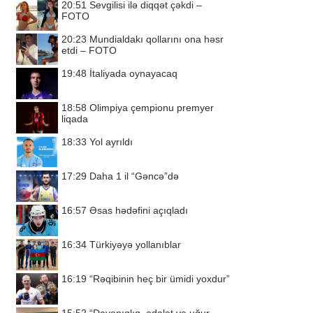
20:51
Sevgilisi ilə diqqət çəkdi –
FOTO
20:23
Mundialdakı qollarını ona həsr
etdi – FOTO
19:48
İtaliyada oynayacaq
18:58
Olimpiya çempionu premyer
liqada
18:33
Yol ayrıldı
17:29
Daha 1 il “Gəncə”də
16:57
Əsas hədəfini açıqladı
16:34
Türkiyəyə yollanıblar
16:19
“Rəqibinin heç bir ümidi yoxdur”