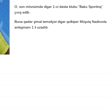
O, son mövsümdə digər 1-ci dəstə klubu “Baku Sportinq”
çıxış edib.
Buna qədər şimal təmsilçisi digər qolkiper Müşviq Nadirovla
anlaşmanı 1 il uzadıb.