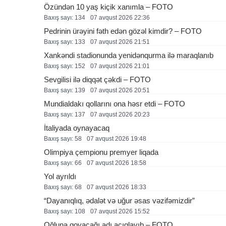
Özündən 10 yaş kiçik xanımla – FOTO
Baxış sayı: 134
07 avqust 2026 22:36
Pedrinin ürəyini fəth edən gözəl kimdir? – FOTO
Baxış sayı: 133
07 avqust 2026 21:51
Xankəndi stadionunda yenidənqurma ilə maraqlanıb
Baxış sayı: 152
07 avqust 2026 21:01
Sevgilisi ilə diqqət çəkdi – FOTO
Baxış sayı: 139
07 avqust 2026 20:51
Mundialdakı qollarını ona həsr etdi – FOTO
Baxış sayı: 137
07 avqust 2026 20:23
İtaliyada oynayacaq
Baxış sayı: 58
07 avqust 2026 19:48
Olimpiya çempionu premyer liqada
Baxış sayı: 66
07 avqust 2026 18:58
Yol ayrıldı
Baxış sayı: 68
07 avqust 2026 18:33
“Dayanıqlıq, ədalət və uğur əsas vəzifəmizdir”
Baxış sayı: 108
07 avqust 2026 15:52
Oğluna qoyacağı adı açıqlayıb – FOTO