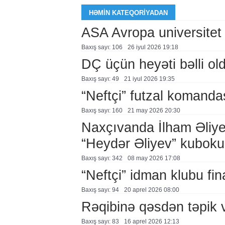
HƏMIN KATEQORIYADAN
ASA Avropa universitet
Baxış sayı: 106
26 i̇yul 2026 19:18
DÇ üçün heyəti bəlli ol
Baxış sayı: 49
21 i̇yul 2026 19:35
“Neftçi” futzal komanda
Baxış sayı: 160
21 may 2026 20:30
Naxçıvanda İlham Əliye
“Heydər Əliyev” kuboku 
Baxış sayı: 342
08 may 2026 17:08
“Neftçi” idman klubu fin
Baxış sayı: 94
20 aprel 2026 08:00
Rəqibinə qəsdən təpik 
Baxış sayı: 83
16 aprel 2026 12:13