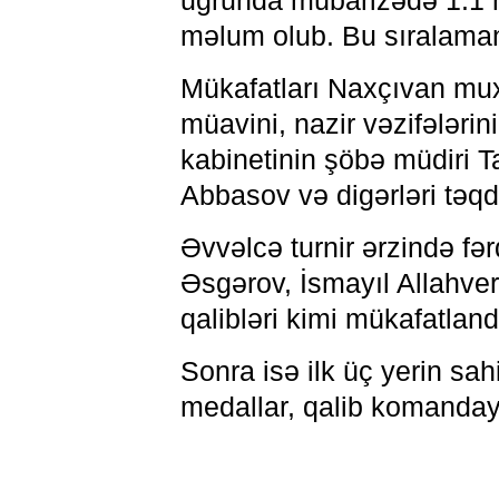
uğrunda mübarizədə 1:1 h
məlum olub. Bu sıralamanı 
Mükafatları Naxçıvan muxt
müavini, nazir vəzifələri
kabinetinin şöbə müdiri 
Abbasov və digərləri təqd
Əvvəlcə turnir ərzində fə
Əsgərov, İsmayıl Allahv
qalibləri kimi mükafatlandı
Sonra isə ilk üç yerin sa
medallar, qalib komanday