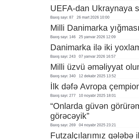
UEFA-dan Ukraynaya sə
Baxış sayı: 87
26 mart 2026 10:00
Milli Danimarka yığması
Baxış sayı: 146
25 yanvar 2026 12:09
Danimarka ilə iki yoxl
Baxış sayı: 243
07 yanvar 2026 16:57
Milli üzvü əməliyyat ol
Baxış sayı: 340
12 dekabr 2025 13:52
İlk dəfə Avropa çempio
Baxış sayı: 277
10 noyabr 2025 18:01
“Onlarda güvən görürəm
görəcəyik”
Baxış sayı: 269
04 noyabr 2025 23:21
Futzalçılarımız qələbə i