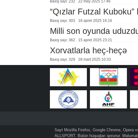
Baxış sayı: 232
22 may 2025 17:46
“Qızlar Futzal Kuboku” 
Baxış sayı: 303
18 aprel 2025 16:16
Milli son oyunda uduzd
Baxış sayı: 362
15 aprel 2025 23:21
Xorvatlarla heç-heçə
Baxış sayı: 329
28 mart 2025 10:33
Sayt Mozilla Firefox, Google Chrome, Opera və 
ALLSPORT. Bütün hüquqları qorunur. Məlumatda