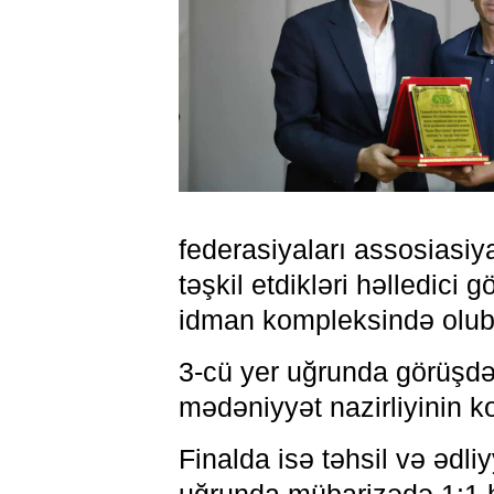
federasiyaları assosiasiy
təşkil etdikləri həlledici
idman kompleksində olub
3-cü yer uğrunda görüşdə d
mədəniyyət nazirliyinin k
Finalda isə təhsil və ədliy