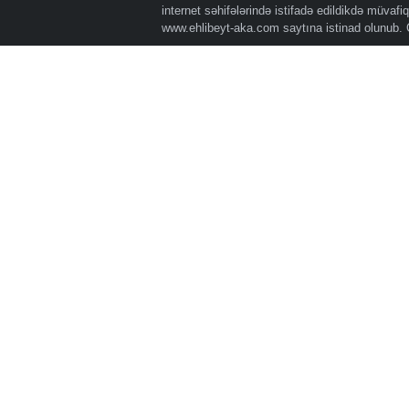
internet səhifələrində istifadə edildikdə müvaf
www.ehlibeyt-aka.com
saytına istinad olunub.