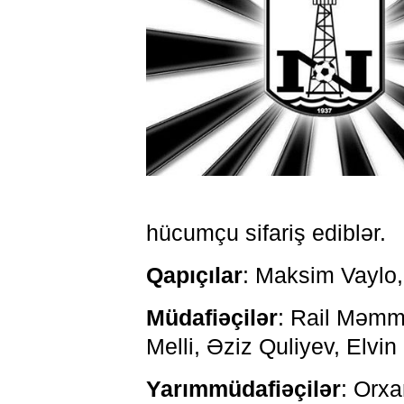
hücumçu sifariş ediblər.
Qapıçılar
: Maksim Vaylo
Müdafiəçilər
: Rail Məmm
Melli, Əziz Quliyev, Elvi
Yarımmüdafiəçilər
: Orx