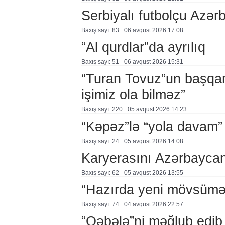
Serbiyalı futbolçu Azə
Baxış sayı: 83
06 avqust 2026 17:08
“Al qurdlar”da ayrılıq
Baxış sayı: 51
06 avqust 2026 15:31
“Turan Tovuz”un başqanı
işimiz ola bilməz”
Baxış sayı: 220
05 avqust 2026 14:23
“Kəpəz”lə “yola davam”
Baxış sayı: 24
05 avqust 2026 14:08
Karyerasını Azərbayca
Baxış sayı: 62
05 avqust 2026 13:55
“Hazırda yeni mövsümə h
Baxış sayı: 74
04 avqust 2026 22:57
“Qəbələ”ni məğlub edib