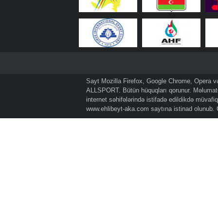
Sayt Mozilla Firefox, Google Chrome, Opera və 
ALLSPORT. Bütün hüquqları qorunur. Məlumatda
internet səhifələrində istifadə edildikdə müvaf
www.ehlibeyt-aka.com
saytına istinad olunub.