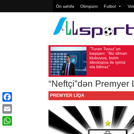
Ön səhifə
Olimpizm
Futbol
Vol
“Turan Tovuz”un
Vüqar Ş
Avqust 05, 2026
Baxış sayı: 220
Avqust 05, 2026
Bax
başqanı: “Biz idman
Təşkilat
klubuyuq, bizim
yüksək
ideologiya ilə işimiz
qiymətlə
ola bilməz”
“Neftçi”dən Premyer 
PREMYER LIQA
Facebook
Email
WhatsApp