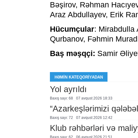
Bəşirov, Rəhman Hacıyev
Araz Abdullayev, Erik Ra
Hücumçular
: Mirabdull
Qurbanov, Fəhmin Muradb
Baş məşqçi:
Samir Əliye
HƏMIN KATEQORIYADAN
Yol ayrıldı
Baxış sayı: 68
07 avqust 2026 18:33
“Azarkeşlərimizi qələbəl
Baxış sayı: 72
07 avqust 2026 12:42
Klub rəhbərləri və maliy
Baxış sayı: 62
06 avqust 2026 21:51