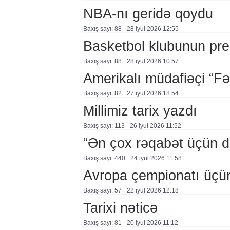
NBA-nı geridə qoydu
Baxış sayı: 88
28 i̇yul 2026 12:55
Basketbol klubunun prezi
Baxış sayı: 88
28 i̇yul 2026 10:57
Amerikalı müdafiəçi “F
Baxış sayı: 82
27 i̇yul 2026 18:54
Millimiz tarix yazdı
Baxış sayı: 113
26 i̇yul 2026 11:52
“Ən çox rəqabət üçün 
Baxış sayı: 440
24 i̇yul 2026 11:58
Avropa çempionatı üçü
Baxış sayı: 57
22 i̇yul 2026 12:18
Tarixi nəticə
Baxış sayı: 81
20 i̇yul 2026 11:12