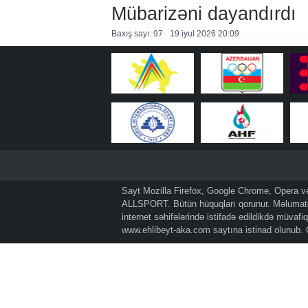
Mübarizəni dayandırdı
Baxış sayı: 97
19 i̇yul 2026 20:09
Sayt Mozilla Firefox, Google Chrome, Opera və 
ALLSPORT. Bütün hüquqları qorunur. Məlumatda
internet səhifələrində istifadə edildikdə müvaf
www.ehlibeyt-aka.com
saytına istinad olunub.