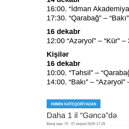
16:00. “İdman Akademiyası
17:30. “Qarabağ” – “Bakı”
16 dekabr
12:00 “Azəryol” – “Kür” –
Kişilər
16 dekabr
10:00. “Təhsil” – “Qaraba
14:00. “Bakı” – “Azəryol”
HƏMIN KATEQORIYADAN
Daha 1 il “Gəncə”də
Baxış sayı: 70
07 avqust 2026 17:29