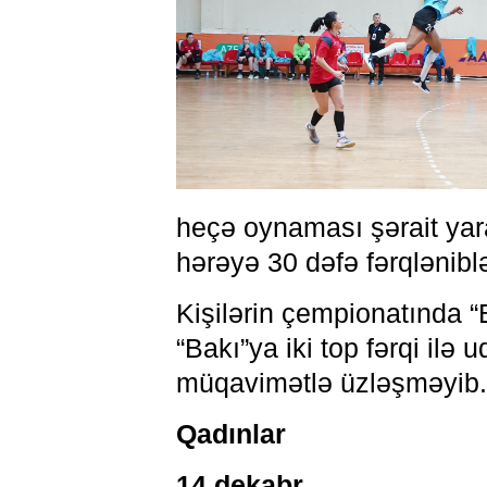
heçə oynaması şərait yara
hərəyə 30 dəfə fərqləniblə
Kişilərin çempionatında “B
“Bakı”ya iki top fərqi ilə
müqavimətlə üzləşməyib.
Qadınlar
14 dekabr