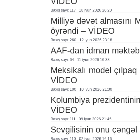
VİDEO
Baxış sayı: 117
18 i̇yun 2026 20:20
Milliyə dəvət almasını M
öyrəndi – VİDEO
Baxış sayı: 260
12 i̇yun 2026 23:18
AAF-dan idman məktəbl
Baxış sayı: 64
11 i̇yun 2026 16:38
Meksikalı model çılpaq
VİDEO
Baxış sayı: 100
10 i̇yun 2026 21:30
Kolumbiya prezidentinin 
VİDEO
Baxış sayı: 111
09 i̇yun 2026 21:45
Sevgilisinin onu çəngəl 
Baxış sayı: 110
02 i̇yun 2026 16:16