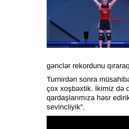
gənclər rekordunu qıraraq
Turnirdən sonra müsahibə
çox xoşbəxtik. İkimiz də
qardaşlarımıza həsr edirik
sevincliyik”.