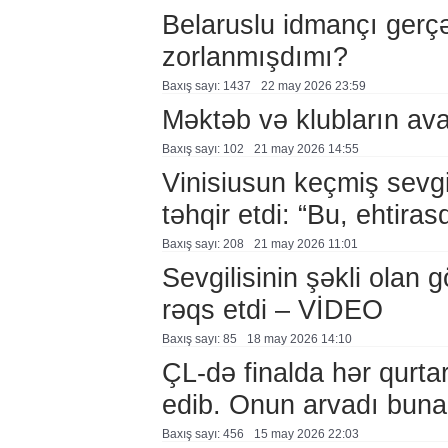
Belaruslu idmançı gerç
zorlanmışdımı?
Baxış sayı: 1437
22 may 2026 23:59
Məktəb və klubların ava
Baxış sayı: 102
21 may 2026 14:55
Vinisiusun keçmiş sevg
təhqir etdi: “Bu, ehtira
Baxış sayı: 208
21 may 2026 11:01
Sevgilisinin şəkli olan
rəqs etdi – VİDEO
Baxış sayı: 85
18 may 2026 14:10
ÇL-də finalda hər qurtar
edib. Onun arvadı bun
Baxış sayı: 456
15 may 2026 22:03