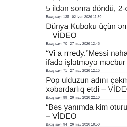
5 ildən sonra döndü, 2-c
Baxış sayı: 135
02 i̇yun 2026 11:30
Dünya Kuboku üçün ən y
– VİDEO
Baxış sayı: 70
27 may 2026 12:46
“Vi a rrredy.”Messi nəhay
ifadə işlətməyə məcbur
Baxış sayı: 71
27 may 2026 12:15
Pop ulduzun adını çəkmə
xəbərdarlıq etdi – VİD
Baxış sayı: 99
26 may 2026 22:10
“Bəs yanımda kim oturu
– VİDEO
Baxış sayı: 94
26 may 2026 18:50