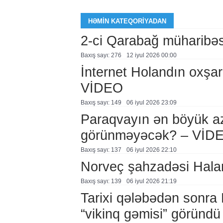
HƏMIN KATEQORIYADAN
2-ci Qarabağ müharibəsi 
Baxış sayı: 276
12 i̇yul 2026 00:00
İnternet Holandın oxşar
VİDEO
Baxış sayı: 149
06 i̇yul 2026 23:09
Paraqvayın ən böyük az
görünməyəcək? – VİD
Baxış sayı: 137
06 i̇yul 2026 22:10
Norveç şahzadəsi Hala
Baxış sayı: 139
06 i̇yul 2026 21:19
Tarixi qələbədən sonra 
“vikinq gəmisi” göründ