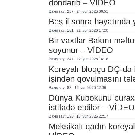
döndərib – VİDEO
Baxış sayı: 237
24 i̇yun 2026 00:51
Beş il sonra həyatında
Baxış sayı: 181
22 i̇yun 2026 17:20
Bir vaxtlar Bakını məft
soyunur – VİDEO
Baxış sayı: 247
22 i̇yun 2026 16:16
Koreyalı bloqçu DÇ-də ir
işindən qovulmasını təl
Baxış sayı: 88
19 i̇yun 2026 12:06
Dünya Kubokunu buraxdı
istifadə etdilər – VİDEO
Baxış sayı: 193
18 i̇yun 2026 22:17
Meksikalı qadın koreyalı