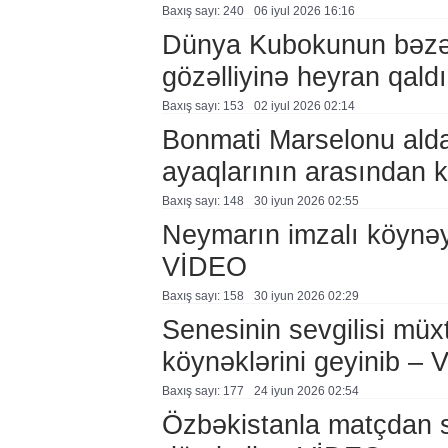
Baxış sayı: 240
06 i̇yul 2026 16:16
Dünya Kubokunun bəzəkl
gözəlliyinə heyran qald
Baxış sayı: 153
02 i̇yul 2026 02:14
Bonmati Marselonu aldat
ayaqlarının arasından 
Baxış sayı: 148
30 i̇yun 2026 02:55
Neymarın imzalı köynəyi
VİDEO
Baxış sayı: 158
30 i̇yun 2026 02:29
Senesinin sevgilisi müxtə
köynəklərini geyinib –
Baxış sayı: 177
24 i̇yun 2026 02:54
Özbəkistanla matçdan 