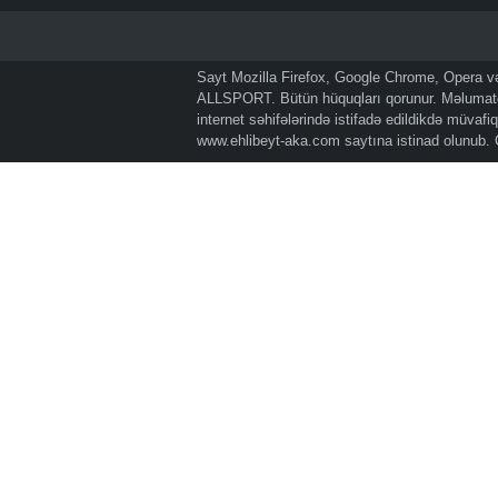
Sayt Mozilla Firefox, Google Chrome, Opera və 
ALLSPORT. Bütün hüquqları qorunur. Məlumatda
internet səhifələrində istifadə edildikdə müvaf
www.ehlibeyt-aka.com
saytına istinad olunub.