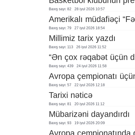
Basketbol klubunun prezi
Baxış sayı: 82
28 i̇yul 2026 10:57
Amerikalı müdafiəçi “F
Baxış sayı: 79
27 i̇yul 2026 18:54
Millimiz tarix yazdı
Baxış sayı: 113
26 i̇yul 2026 11:52
“Ən çox rəqabət üçün 
Baxış sayı: 439
24 i̇yul 2026 11:58
Avropa çempionatı üçü
Baxış sayı: 57
22 i̇yul 2026 12:18
Tarixi nəticə
Baxış sayı: 81
20 i̇yul 2026 11:12
Mübarizəni dayandırdı
Baxış sayı: 93
19 i̇yul 2026 20:09
Avropa çempionatında g