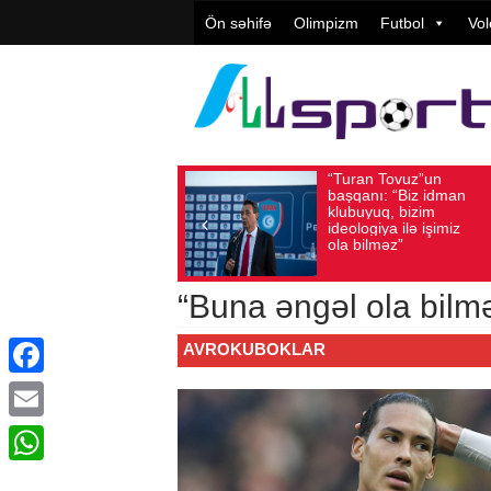
Ön səhifə
Olimpizm
Futbol
Vol
“Turan Tovuz”un
Vüqa
Avqust 05, 2026
Baxış sayı: 220
Avqust 05, 2026
başqanı: “Biz idman
Təşki
klubuyuq, bizim
yüks
ideologiya ilə işimiz
qiymə
ola bilməz”
“Buna əngəl ola bilm
AVROKUBOKLAR
Facebook
Email
WhatsApp