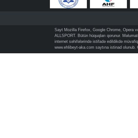
Sayt Mozilla Firefox, Google Chrome, Opera və 
ALLSPORT. Bütün hüquqları qorunur. Məlumatda
internet səhifələrində istifadə edildikdə müvaf
www.ehlibeyt-aka.com
saytına istinad olunub.