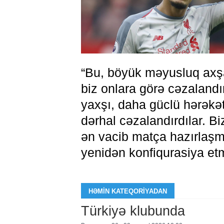
“Bu, böyük məyusluq axşam
biz onlara görə cəzaland
yaxşı, daha güclü hərəkət 
dərhal cəzalandırdılar. B
ən vacib matça hazırlaşm
yenidən konfiqurasiya etm
HƏMIN KATEQORIYADAN
Türkiyə klubunda