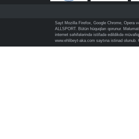
Sayt Mozilla Firefox, Google Chrome, Opera və 
ALLSPORT. Bütün hüquqları qorunur. Məlumatda
internet səhifələrində istifadə edildikdə müvaf
www.ehlibeyt-aka.com
saytına istinad olunub.