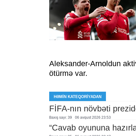
Aleksander-Arnoldun akti
ötürmə var.
HƏMIN KATEQORIYADAN
FİFA-nın növbəti prezid
Baxış sayı: 39
06 avqust 2026 23:53
“Cavab oyununa hazırl