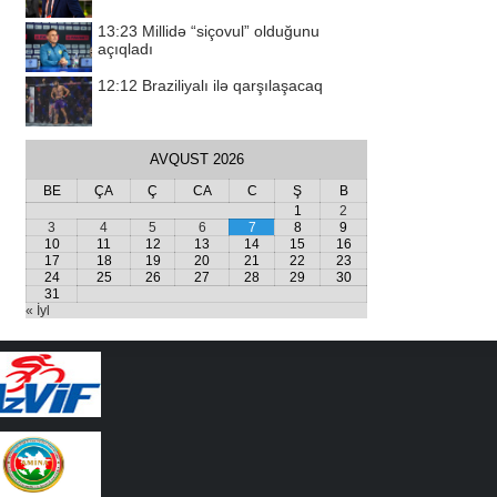
13:23
Millidə “siçovul” olduğunu
açıqladı
12:12
Braziliyalı ilə qarşılaşacaq
AVQUST 2026
BE
ÇA
Ç
CA
C
Ş
B
1
2
3
4
5
6
7
8
9
10
11
12
13
14
15
16
17
18
19
20
21
22
23
24
25
26
27
28
29
30
31
« İyl