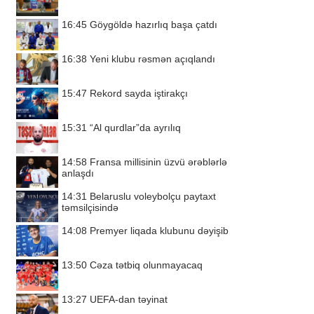
16:45
Göygöldə hazırlıq başa çatdı
16:38
Yeni klubu rəsmən açıqlandı
15:47
Rekord sayda iştirakçı
15:31
“Al qurdlar”da ayrılıq
14:58
Fransa millisinin üzvü ərəblərlə
anlaşdı
14:31
Belaruslu voleybolçu paytaxt
təmsilçisində
14:08
Premyer liqada klubunu dəyişib
13:50
Cəza tətbiq olunmayacaq
13:27
UEFA-dan təyinat