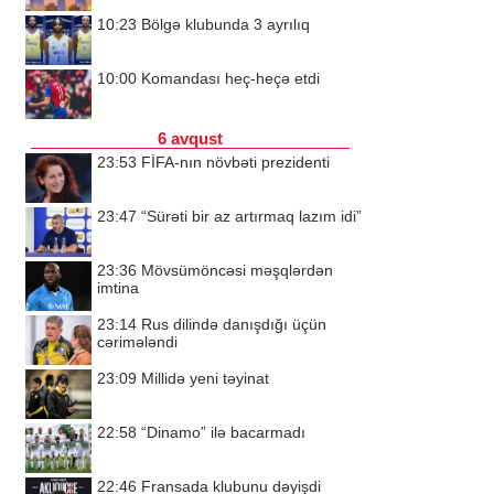
10:23
Bölgə klubunda 3 ayrılıq
10:00
Komandası heç-heçə etdi
6 avqust
23:53
FİFA-nın növbəti prezidenti
23:47
“Sürəti bir az artırmaq lazım idi”
23:36
Mövsümöncəsi məşqlərdən
imtina
23:14
Rus dilində danışdığı üçün
cərimələndi
23:09
Millidə yeni təyinat
22:58
“Dinamo” ilə bacarmadı
22:46
Fransada klubunu dəyişdi