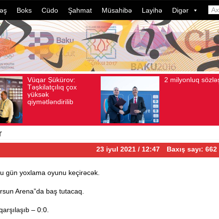
əş
Boks
Cüdo
Şahmat
Müsahibə
Layihə
Digər
2 milyonluq sözləşmə
Az
Avqust 04, 2026
Baxış sayı: 80
Avqust 04, 2026
idm
dəl
dav
ild
çev
r
23 iyul 2021 / 12:47
Baxış sayı: 662
 bu gün yoxlama oyunu keçirəcək.
zersun Arena”da baş tutacaq.
qarşılaşıb – 0:0.