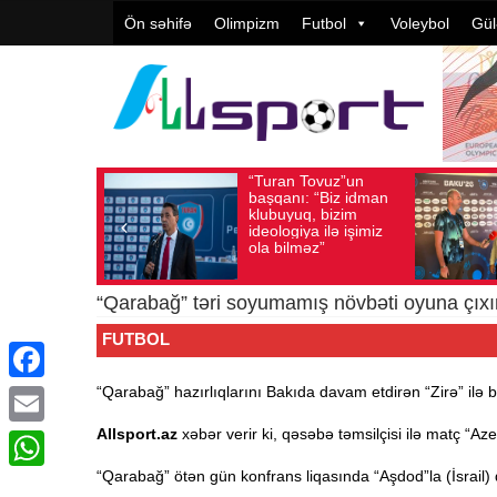
Ön səhifə
Olimpizm
Futbol
Voleybol
Gül
“Turan Tovuz”un
Vüqar Şükürov:
, 2026
Baxış sayı: 194
Avqust 05, 2026
Baxış sayı: 106
başqanı: “Biz idman
Təşkilatçılıq çox
klubuyuq, bizim
yüksək
ideologiya ilə işimiz
qiymətləndirilib
ola bilməz”
“Qarabağ” təri soyumamış növbəti oyuna çıxı
FUTBOL
“Qarabağ” hazırlıqlarını Bakıda davam etdirən “Zirə” ilə
Facebook
Allsport.az
xəbər verir ki, qəsəbə təmsilçisi ilə matç “A
Email
“Qarabağ” ötən gün konfrans liqasında “Aşdod”la (İsrail) 
WhatsApp