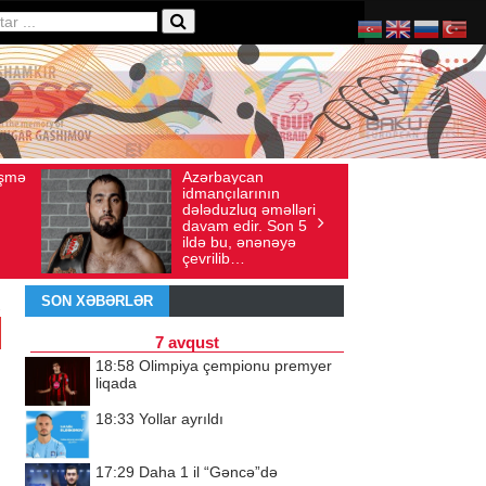
ərbaycan
Ad gününü vətənində
Baxış sayı: 136
İyul 30, 2026
Baxış sayı: 238
ançılarının
qeyd etməsə də,
əduzluq əməlləri
ürəyi hər zaman
am edir. Son 5
doğma yurdu ilə
ə bu, ənənəyə
döyünür
rilib…
SON XƏBƏRLƏR
7 avqust
18:58
Olimpiya çempionu premyer
liqada
18:33
Yollar ayrıldı
17:29
Daha 1 il “Gəncə”də