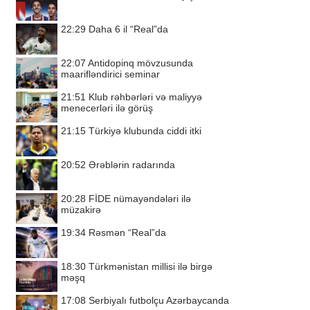
22:29
Daha 6 il “Real”da
22:07
Antidopinq mövzusunda
maarifləndirici seminar
21:51
Klub rəhbərləri və maliyyə
menecerləri ilə görüş
21:15
Türkiyə klubunda ciddi itki
20:52
Ərəblərin radarında
20:28
FİDE nümayəndələri ilə
müzakirə
19:34
Rəsmən “Real”da
18:30
Türkmənistan millisi ilə birgə
məşq
17:08
Serbiyalı futbolçu Azərbaycanda