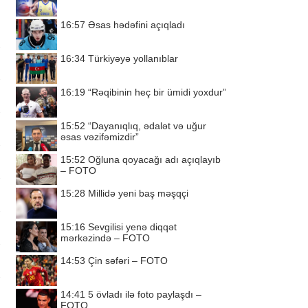
16:57
Əsas hədəfini açıqladı
16:34
Türkiyəyə yollanıblar
16:19
“Rəqibinin heç bir ümidi yoxdur”
15:52
“Dayanıqlıq, ədalət və uğur
əsas vəzifəmizdir”
15:52
Oğluna qoyacağı adı açıqlayıb
– FOTO
15:28
Millidə yeni baş məşqçi
15:16
Sevgilisi yenə diqqət
mərkəzində – FOTO
14:53
Çin səfəri – FOTO
14:41
5 övladı ilə foto paylaşdı –
FOTO