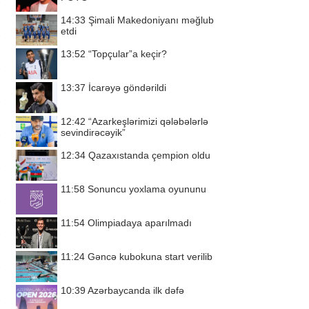
14:33
Şimali Makedoniyanı məğlub
etdi
13:52
“Topçular”a keçir?
13:37
İcarəyə göndərildi
12:42
“Azarkeşlərimizi qələbələrlə
sevindirəcəyik”
12:34
Qazaxıstanda çempion oldu
11:58
Sonuncu yoxlama oyununu
11:54
Olimpiadaya aparılmadı
11:24
Gəncə kubokuna start verilib
10:39
Azərbaycanda ilk dəfə