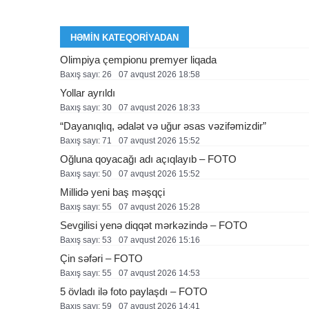
HƏMIN KATEQORIYADAN
Olimpiya çempionu premyer liqada
Baxış sayı: 26
07 avqust 2026 18:58
Yollar ayrıldı
Baxış sayı: 30
07 avqust 2026 18:33
“Dayanıqlıq, ədalət və uğur əsas vəzifəmizdir”
Baxış sayı: 71
07 avqust 2026 15:52
Oğluna qoyacağı adı açıqlayıb – FOTO
Baxış sayı: 50
07 avqust 2026 15:52
Millidə yeni baş məşqçi
Baxış sayı: 55
07 avqust 2026 15:28
Sevgilisi yenə diqqət mərkəzində – FOTO
Baxış sayı: 53
07 avqust 2026 15:16
Çin səfəri – FOTO
Baxış sayı: 55
07 avqust 2026 14:53
5 övladı ilə foto paylaşdı – FOTO
Baxış sayı: 59
07 avqust 2026 14:41