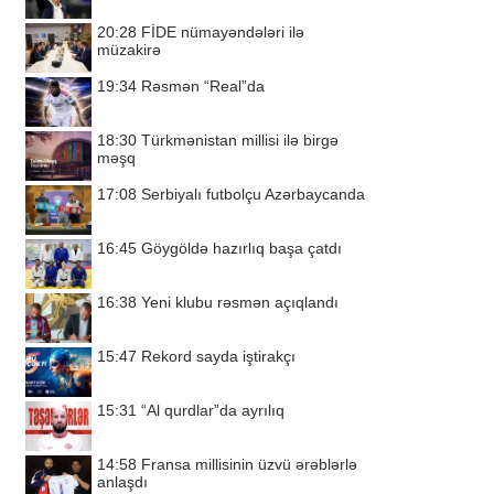
20:28
FİDE nümayəndələri ilə
müzakirə
19:34
Rəsmən “Real”da
18:30
Türkmənistan millisi ilə birgə
məşq
17:08
Serbiyalı futbolçu Azərbaycanda
16:45
Göygöldə hazırlıq başa çatdı
16:38
Yeni klubu rəsmən açıqlandı
15:47
Rekord sayda iştirakçı
15:31
“Al qurdlar”da ayrılıq
14:58
Fransa millisinin üzvü ərəblərlə
anlaşdı