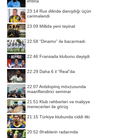
imtina
23:14
Rus dilində danışdığı üçün
cərimələndi
23:09
Millidə yeni təyinat
22:58
“Dinamo” ilə bacarmadı
22:46
Fransada klubunu dəyişdi
22:29
Daha 6 il “Real”da
22:07
Antidopinq mövzusunda
maarifləndirici seminar
21:51
Klub rəhbərləri və maliyyə
menecerləri ilə görüş
21:15
Türkiyə klubunda ciddi itki
20:52
Ərəblərin radarında