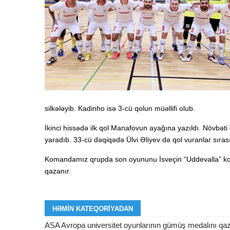
silkələyib. Kadinho isə 3-cü qolun müəllifi olub.
İkinci hissədə ilk qol Manafovun ayağına yazıldı. Növb
yaradıb. 33-cü dəqiqədə Ülvi Əliyev də qol vuranlar sıras
Komandamız qrupda son oyununu İsveçin “Uddevalla” kom
qazanır.
HƏMIN KATEQORIYADAN
ASA Avropa universitet oyunlarının gümüş medalını qa