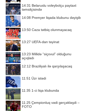
14:31
Belaruslu voleybolçu paytaxt
təmsilçisində
14:08
Premyer liqada klubunu dəyişib
13:50
Cəza tətbiq olunmayacaq
13:27
UEFA-dan təyinat
13:23
Millidə “siçovul” olduğunu
açıqladı
12:12
Braziliyalı ilə qarşılaşacaq
11:51
Üzr istədi
11:35
1-ci liqa klubunda
11:25
Çempionluq vədi gerçəkləşdi –
FOTO