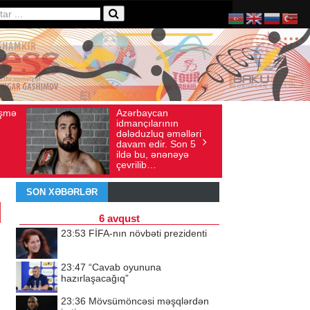
baycan
Ad gününü vətənində
axış sayı: 136
İyul 30, 2026
Baxış sayı: 238
çılarının
qeyd etməsə də,
uzluq əməlləri
ürəyi hər zaman
 edir. Son 5
doğma yurdu ilə
bu, ənənəyə
döyünür
lib…
SON XƏBƏRLƏR
6 avqust
23:53
FİFA-nın növbəti prezidenti
23:47
“Cavab oyununa
hazırlaşacağıq”
23:36
Mövsümöncəsi məşqlərdən