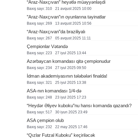
“Araz-Naxçıvan” heyətlə müəyyənləşdi
Baxış sayı: 310
21 avqust 2025 10:00
”Araz-Naxçıvan”ın oyunlarına təyinatlar
Baxış sayı: 269
13 avqust 2025 10:56
“Araz-Naxçıvan”da braziliyalı
Baxış sayı: 267
05 avqust 2025 11:11
Çempionlar Vətəndə
Baxış sayı: 223
27 i̇yul 2025 13:44
Azərbaycan komandası qitə çempionudur
Baxış sayı: 234
27 i̇yul 2025 09:50
İdman akademiyasının tələbələri finalda!
Baxış sayı: 321
25 i̇yul 2025 13:38
ASA-nın komandası 1/4-də
Baxış sayı: 248
23 i̇yul 2025 17:23
“Heydər Əliyev kuboku”nu hansı komanda qazandı?
Baxış sayı: 517
30 i̇yun 2025 23:49
ASA çempion olub
Baxış sayı: 232
22 may 2025 17:46
“Qızlar Futzal Kuboku” keçiriləcək