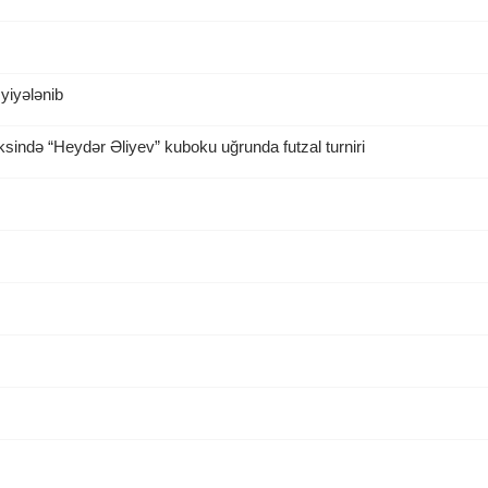
yiyələnib
ində “Heydər Əliyev” kuboku uğrunda futzal turniri