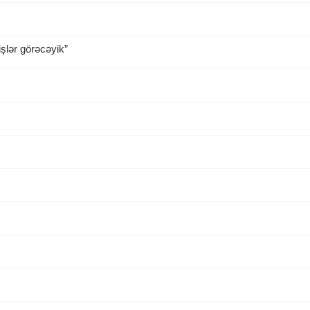
şlər görəcəyik”