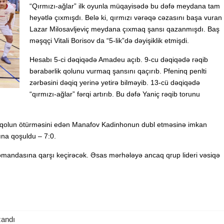
“Qırmızı-ağlar” ilk oyunla müqayisədə bu dəfə meydana tam
heyətlə çıxmışdı. Belə ki, qırmızı vərəqə cəzasını başa vuran
Lazar Milosavljeviç meydana çıxmaq şansı qazanmışdı. Baş
məşqçi Vitali Borisov da “5-lik”də dəyişiklik etmişdi.
Hesabı 5-ci dəqiqədə Amadeu açıb. 9-cu dəqiqədə rəqib
bərabərlik qolunu vurmaq şansını qaçırıb. Pfeninq penlti
zərbəsini dəqiq yerinə yetirə bilməyib. 13-cü dəqiqədə
“qırmızı-ağlar” fərqi artırıb. Bu dəfə Yaniç rəqib torunu
əti qolun ötürməsini edən Manafov Kadinhonun dubl etməsinə imkan
ına qoşuldu – 7:0.
andasına qarşı keçirəcək. Əsas mərhələyə ancaq qrup lideri vəsiqə
zandı