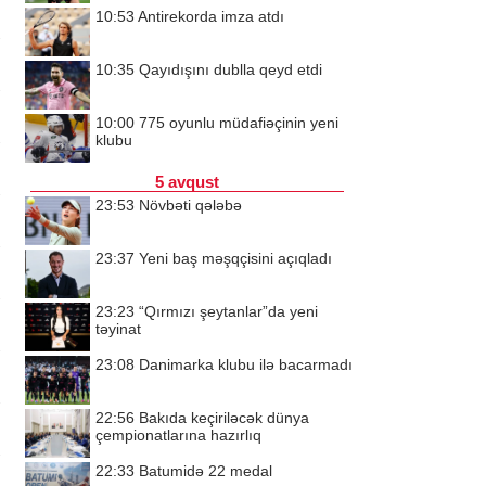
10:53
Antirekorda imza atdı
10:35
Qayıdışını dublla qeyd etdi
10:00
775 oyunlu müdafiəçinin yeni
klubu
5 avqust
23:53
Növbəti qələbə
23:37
Yeni baş məşqçisini açıqladı
23:23
“Qırmızı şeytanlar”da yeni
təyinat
23:08
Danimarka klubu ilə bacarmadı
22:56
Bakıda keçiriləcək dünya
çempionatlarına hazırlıq
22:33
Batumidə 22 medal