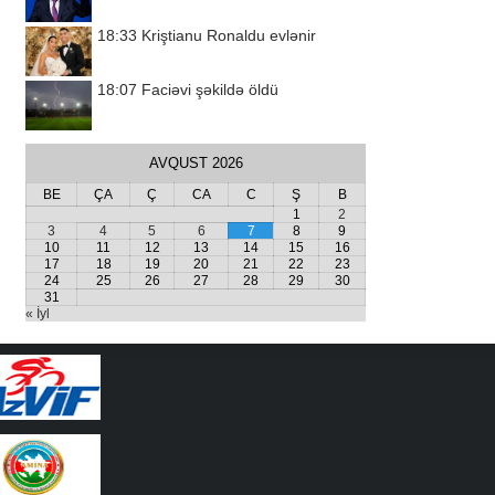
18:33
Kriştianu Ronaldu evlənir
18:07
Faciəvi şəkildə öldü
AVQUST 2026
BE
ÇA
Ç
CA
C
Ş
B
1
2
3
4
5
6
7
8
9
10
11
12
13
14
15
16
17
18
19
20
21
22
23
24
25
26
27
28
29
30
31
« İyl