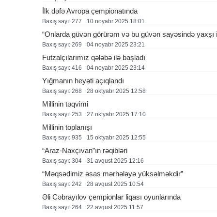
İlk dəfə Avropa çempionatında
Baxış sayı: 277
10 noyabr 2025 18:01
“Onlarda güvən görürəm və bu güvən sayəsində yaxşı i
Baxış sayı: 269
04 noyabr 2025 23:21
Futzalçılarımız qələbə ilə başladı
Baxış sayı: 416
04 noyabr 2025 23:14
Yığmanın heyəti açıqlandı
Baxış sayı: 268
28 oktyabr 2025 12:58
Millinin təqvimi
Baxış sayı: 253
27 oktyabr 2025 17:10
Millinin toplanışı
Baxış sayı: 935
15 oktyabr 2025 12:55
“Araz-Naxçıvan”ın rəqibləri
Baxış sayı: 304
31 avqust 2025 12:16
“Məqsədimiz əsas mərhələyə yüksəlməkdir”
Baxış sayı: 242
28 avqust 2025 10:54
Əli Cəbrayılov çempionlar liqası oyunlarında
Baxış sayı: 264
22 avqust 2025 11:57