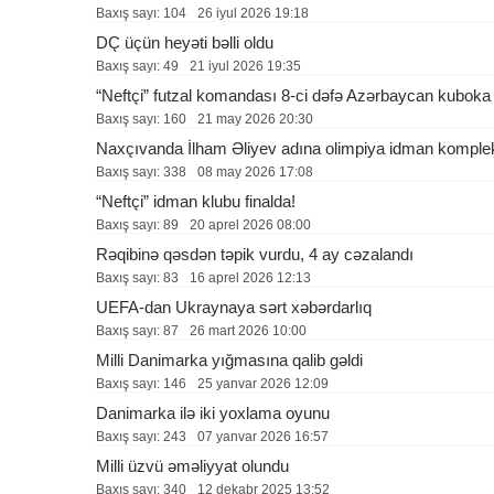
Baxış sayı: 104
26 i̇yul 2026 19:18
DÇ üçün heyəti bəlli oldu
Baxış sayı: 49
21 i̇yul 2026 19:35
“Neftçi” futzal komandası 8-ci dəfə Azərbaycan kuboka 
Baxış sayı: 160
21 may 2026 20:30
Naxçıvanda İlham Əliyev adına olimpiya idman kompleks
Baxış sayı: 338
08 may 2026 17:08
“Neftçi” idman klubu finalda!
Baxış sayı: 89
20 aprel 2026 08:00
Rəqibinə qəsdən təpik vurdu, 4 ay cəzalandı
Baxış sayı: 83
16 aprel 2026 12:13
UEFA-dan Ukraynaya sərt xəbərdarlıq
Baxış sayı: 87
26 mart 2026 10:00
Milli Danimarka yığmasına qalib gəldi
Baxış sayı: 146
25 yanvar 2026 12:09
Danimarka ilə iki yoxlama oyunu
Baxış sayı: 243
07 yanvar 2026 16:57
Milli üzvü əməliyyat olundu
Baxış sayı: 340
12 dekabr 2025 13:52