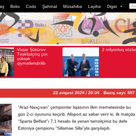
əş
Boks
Cüdo
Şahmat
Müsahibə
Layihə
Digər
2 milyonluq sözləşmə
Azər
Avqust 04, 2026
Baxış sayı: 80
Avqust 04, 2026
B
idman
dələd
davam
ildə 
çevri
22 avqust 2024 / 20:34
Baxış sayı: 597
“Araz-Naxçıvan” çempionlar liqasının ilkin mərhələsində bu
gün 2-ci oyununu keçirib. Allsport.az xəbər verir ki, ilk matçda
“Sparta Belfast”ı 7:1 hesabı ilə yenən təmsilçimiz bu dəfə
Estoniya çempionu “Sillamae Silla”yla qarşılaşıb.