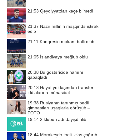
21:53
Qeydiyyatdan keçə bilmədi
21:37
Nazir millinin məşqində iştirak
edib
21:11
Konqresin məkanı bəlli olub
21:05
İslandiyaya məğlub oldu
20:38
Bu göstəricidə hamını
qabaqladı
20:13
Həyat yoldaşından transfer
iddialarına münasibət
19:38
Rusiyanın tanınmış bədii
gimnastları uşaqlarla görüşüb –
FOTO
19:14
2 klubun adı dəyişdirilib
18:44
Mərakeşdə təcili iclas çağırıb