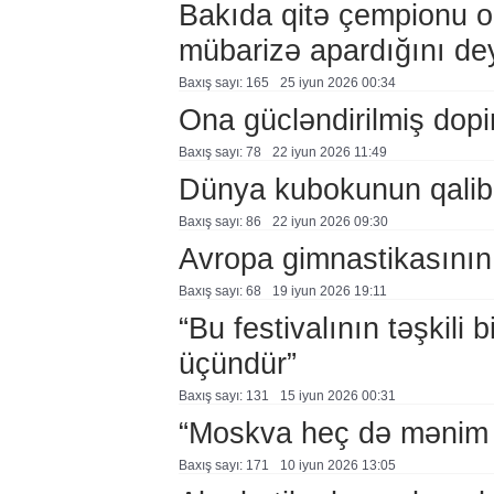
Bakıda qitə çempionu ol
mübarizə apardığını de
Baxış sayı: 165
25 i̇yun 2026 00:34
Ona gücləndirilmiş dopin
Baxış sayı: 78
22 i̇yun 2026 11:49
Dünya kubokunun qalibl
Baxış sayı: 86
22 i̇yun 2026 09:30
Avropa gimnastikasının 3
Baxış sayı: 68
19 i̇yun 2026 19:11
“Bu festivalının təşkili
üçündür”
Baxış sayı: 131
15 i̇yun 2026 00:31
“Moskva heç də mənim 
Baxış sayı: 171
10 i̇yun 2026 13:05