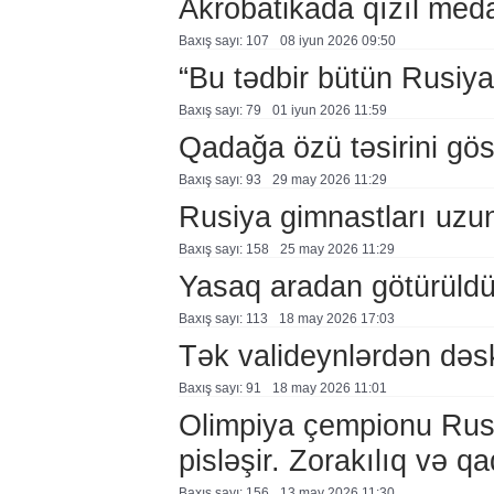
Akrobatikada qızıl med
Baxış sayı: 107
08 i̇yun 2026 09:50
“Bu tədbir bütün Rusiy
Baxış sayı: 79
01 i̇yun 2026 11:59
Qadağa özü təsirini göst
Baxış sayı: 93
29 may 2026 11:29
Rusiya gimnastları uzu
Baxış sayı: 158
25 may 2026 11:29
Yasaq aradan götürüld
Baxış sayı: 113
18 may 2026 17:03
Tək valideynlərdən dəs
Baxış sayı: 91
18 may 2026 11:01
Olimpiya çempionu Rusi
pisləşir. Zorakılıq və 
Baxış sayı: 156
13 may 2026 11:30