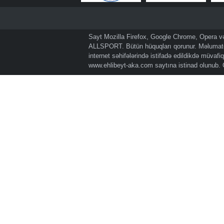
Sayt Mozilla Firefox, Google Chrome, Opera və 
ALLSPORT. Bütün hüquqları qorunur. Məlumatda
internet səhifələrində istifadə edildikdə müvaf
www.ehlibeyt-aka.com
saytına istinad olunub.