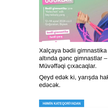
Xalçaya bədii gimnastika
altında gənc gimnastlar 
Müvəffəqi çıxacaqlar.
Qeyd edək ki, yarışda ha
edəcək.
HƏMIN KATEQORIYADAN