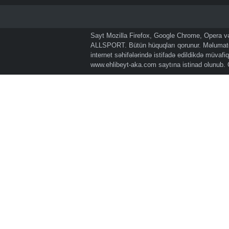
Sayt Mozilla Firefox, Google Chrome, Opera və 
ALLSPORT. Bütün hüquqları qorunur. Məlumatda
internet səhifələrində istifadə edildikdə müvaf
www.ehlibeyt-aka.com
saytına istinad olunub.