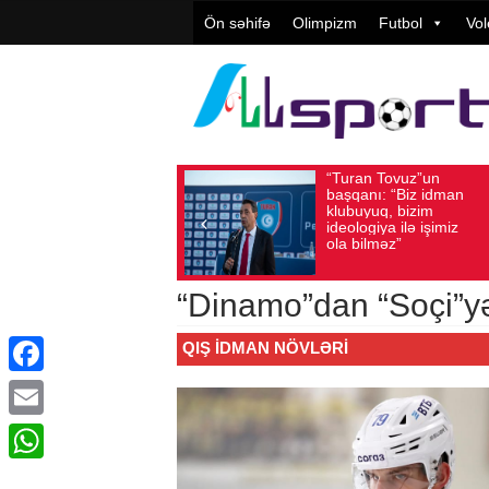
Ön səhifə
Olimpizm
Futbol
Vol
“Turan Tovuz”un
Vü
Avqust 05, 2026
Baxış sayı: 205
Avqust 05, 2026
başqanı: “Biz idman
Təş
klubuyuq, bizim
yü
ideologiya ilə işimiz
qiy
ola bilməz”
“Dinamo”dan “Soçi”y
QIŞ IDMAN NÖVLƏRI
Facebook
Email
WhatsApp