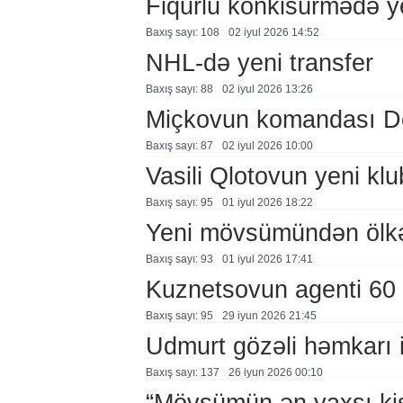
Fiqurlu konkisürmədə y
Baxış sayı: 108
02 i̇yul 2026 14:52
NHL-də yeni transfer
Baxış sayı: 88
02 i̇yul 2026 13:26
Miçkovun komandası De
Baxış sayı: 87
02 i̇yul 2026 10:00
Vasili Qlotovun yeni klu
Baxış sayı: 95
01 i̇yul 2026 18:22
Yeni mövsümündən ölkəm
Baxış sayı: 93
01 i̇yul 2026 17:41
Kuznetsovun agenti 60 
Baxış sayı: 95
29 i̇yun 2026 21:45
Udmurt gözəli həmkarı i
Baxış sayı: 137
26 i̇yun 2026 00:10
“Mövsümün ən yaxşı ki