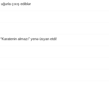
ğurla çıxış ediblər
“Karatenin almazı” yenə üsyan etdi!