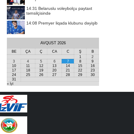
14:31
Belaruslu voleybolçu paytaxt
təmsilçisində
14:08
Premyer liqada klubunu dəyişib
AVQUST 2026
BE
ÇA
Ç
CA
C
Ş
B
1
2
3
4
5
6
7
8
9
10
11
12
13
14
15
16
17
18
19
20
21
22
23
24
25
26
27
28
29
30
31
« İyl