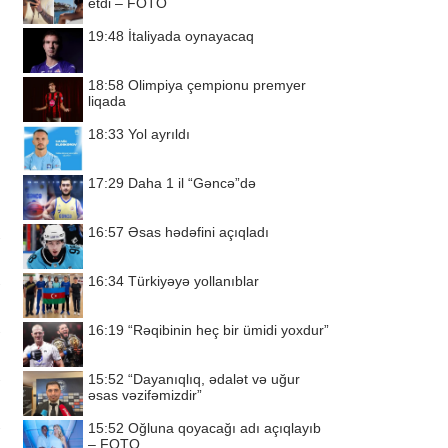
etdi – FOTO
19:48
İtaliyada oynayacaq
18:58
Olimpiya çempionu premyer
liqada
18:33
Yol ayrıldı
17:29
Daha 1 il “Gəncə”də
16:57
Əsas hədəfini açıqladı
16:34
Türkiyəyə yollanıblar
16:19
“Rəqibinin heç bir ümidi yoxdur”
15:52
“Dayanıqlıq, ədalət və uğur
əsas vəzifəmizdir”
15:52
Oğluna qoyacağı adı açıqlayıb
– FOTO