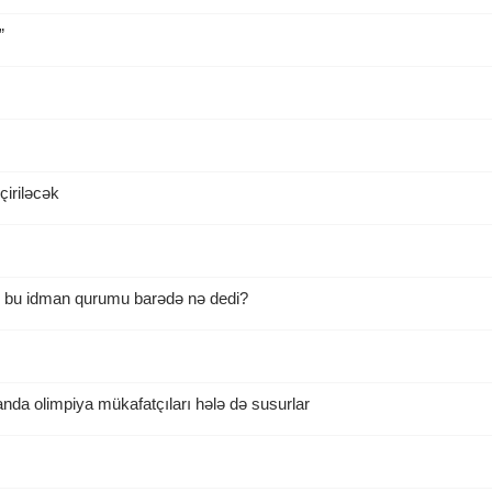
”
çiriləcək
ı bu idman qurumu barədə nə dedi?
da olimpiya mükafatçıları hələ də susurlar