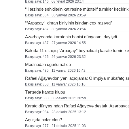
Baxış sayı: 146
08 fevral 2026 23:14
“İl ərzində şəhidlərin xatirəsinə müxtəlif turnirlər keçiririk
Baxış sayı: 334
30 yanvar 2026 23:59
““Arpaçay” idman birliyinin işindən çox razıyıq”
Baxış sayı: 487
30 yanvar 2026 23:54
Azərbaycanda karatenin banisi dünyasını dəyişdi
Baxış sayı: 437
27 yanvar 2026 14:55
Bakıda 11-ci açıq “Arpaçay” beynəlxalq karate turniri ke
Baxış sayı: 426
26 yanvar 2026 23:32
Mədinədən uğurlu nəticə
Baxış sayı: 485
11 yanvar 2026 16:42
Rafael Ağayevdən yeni açıqlama: Olimpiya mükafatçıs
Baxış sayı: 853
11 yanvar 2026 16:16
Tərtərdə karate klubu
Baxış sayı: 383
30 dekabr 2025 20:59
Karate dünyasından Rafael Ağayevə dəstək! Azərbaycan
Baxış sayı: 984
28 dekabr 2025 13:12
Açılışda nələr oldu?
Baxış sayı: 277
21 dekabr 2025 11:03