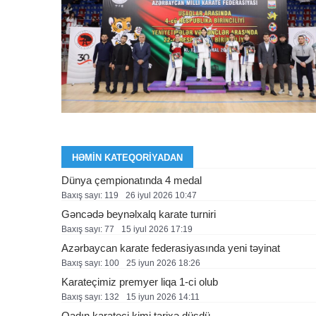
HƏMIN KATEQORIYADAN
Dünya çempionatında 4 medal
Baxış sayı: 119
26 i̇yul 2026 10:47
Gəncədə beynəlxalq karate turniri
Baxış sayı: 77
15 i̇yul 2026 17:19
Azərbaycan karate federasiyasında yeni təyinat
Baxış sayı: 100
25 i̇yun 2026 18:26
Karateçimiz premyer liqa 1-ci olub
Baxış sayı: 132
15 i̇yun 2026 14:11
Qadın karateçi kimi tarixə düşdü