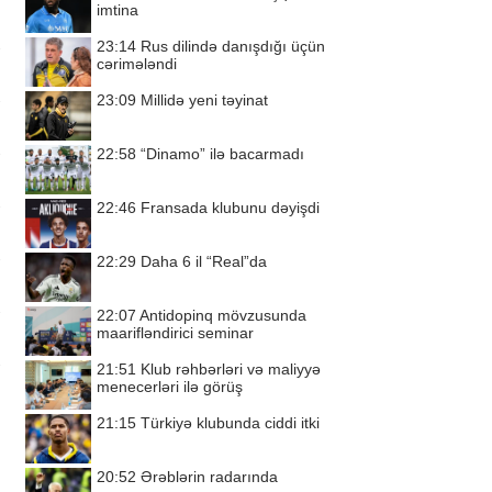
imtina
23:14
Rus dilində danışdığı üçün
cərimələndi
23:09
Millidə yeni təyinat
22:58
“Dinamo” ilə bacarmadı
22:46
Fransada klubunu dəyişdi
22:29
Daha 6 il “Real”da
22:07
Antidopinq mövzusunda
maarifləndirici seminar
21:51
Klub rəhbərləri və maliyyə
menecerləri ilə görüş
21:15
Türkiyə klubunda ciddi itki
20:52
Ərəblərin radarında