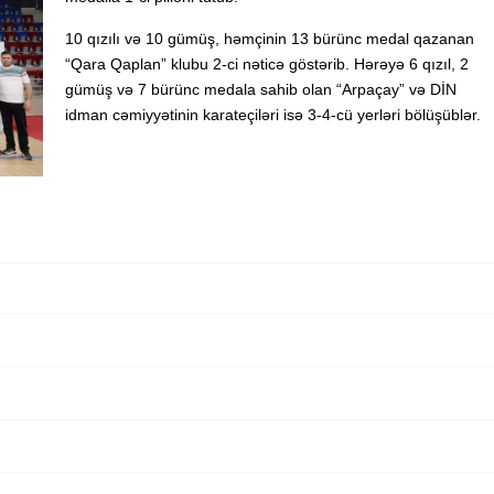
10 qızılı və 10 gümüş, həmçinin 13 bürünc medal qazanan
“Qara Qaplan” klubu 2-ci nəticə göstərib. Hərəyə 6 qızıl, 2
gümüş və 7 bürünc medala sahib olan “Arpaçay” və DİN
idman cəmiyyətinin karateçiləri isə 3-4-cü yerləri bölüşüblər.