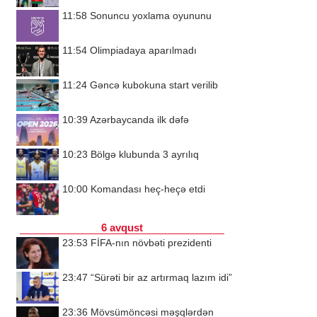
11:58
Sonuncu yoxlama oyununu
11:54
Olimpiadaya aparılmadı
11:24
Gəncə kubokuna start verilib
10:39
Azərbaycanda ilk dəfə
10:23
Bölgə klubunda 3 ayrılıq
10:00
Komandası heç-heçə etdi
6 avqust
23:53
FİFA-nın növbəti prezidenti
23:47
“Sürəti bir az artırmaq lazım idi”
23:36
Mövsümöncəsi məşqlərdən