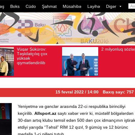
əş
Boks
Cüdo
Şahmat
Müsahibə
Layihə
Digər
2 milyonluq sözləşmə
Azərbay
Avqust 04, 2026
Baxış sayı: 80
Avqust 04, 2026
Baxı
idmançıl
dələduzl
davam ed
ildə bu,
çevrilib
15 fevral 2022 / 14:00
Baxış sayı: 757
Yeniyetmə və gənclər arasında 22-ci respublika birinciliyi
keçirilib.
Allsport.az
saytı xəbər verir ki, müxtəlif bölgələrdən
30-dan artıq klubu təmsil edən 500 dən çox idmançının iştira
etdiyi yarışda “Təhsil” RİM 12 qızıl, 9 gümüş və 12 bürünc
medalla 1-ci pilləni tutub.