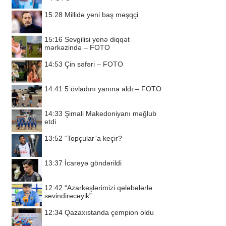
15:28
Millidə yeni baş məşqçi
15:16
Sevgilisi yenə diqqət
mərkəzində – FOTO
14:53
Çin səfəri – FOTO
14:41
5 övladını yanına aldı – FOTO
14:33
Şimali Makedoniyanı məğlub
etdi
13:52
“Topçular”a keçir?
13:37
İcarəyə göndərildi
12:42
“Azarkeşlərimizi qələbələrlə
sevindirəcəyik”
12:34
Qazaxıstanda çempion oldu