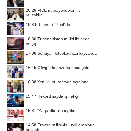
20:28
FİDE nümayəndələri ilə
müzakirə
19:34
Rəsmən “Real”da
18:30
Türkmənistan millisi ilə birgə
məşq
17:08
Serbiyalı futbolçu Azərbaycanda
16:45
Göygöldə hazırlıq başa çatdı
16:38
Yeni klubu rəsmən açıqlandı
15:47
Rekord sayda iştirakçı
15:31
“Al qurdlar”da ayrılıq
14:58
Fransa millisinin üzvü ərəblərlə
anlaşdı