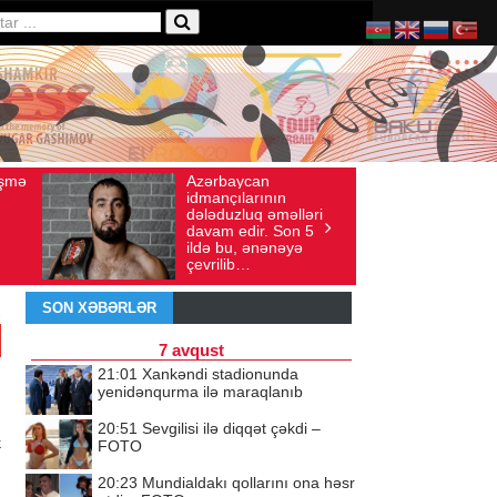
can
Ad gününü vətənində
ş sayı: 136
İyul 30, 2026
Baxış sayı: 238
arının
qeyd etməsə də,
uq əməlləri
ürəyi hər zaman
ir. Son 5
doğma yurdu ilə
 ənənəyə
döyünür
…
SON XƏBƏRLƏR
7 avqust
21:01
Xankəndi stadionunda
yenidənqurma ilə maraqlanıb
20:51
Sevgilisi ilə diqqət çəkdi –
k
FOTO
20:23
Mundialdakı qollarını ona həsr