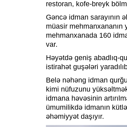
restoran, kofe-breyk bölm
Gəncə idman sarayının əhə
müasir mehmanxananın ya
mehmanxanada 160 idmanç
var.
Həyətdə geniş abadlıq-quru
istirahət guşələri yaradıl
Belə nəhəng idman qurğul
kimi nüfuzunu yüksəltmək
idmana həvəsinin artırılma
ümumilikdə idmanın kütlə
əhəmiyyət daşıyır.