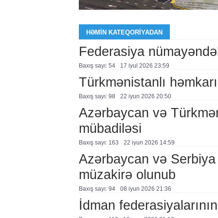
HƏMIN KATEQORIYADAN
Federasiya nümayəndələ
Baxış sayı: 54
17 i̇yul 2026 23:59
Türkmənistanlı həmkarı 
Baxış sayı: 98
22 i̇yun 2026 20:50
Azərbaycan və Türkmən
mübadiləsi
Baxış sayı: 163
22 i̇yun 2026 14:59
Azərbaycan və Serbiya 
müzakirə olunub
Baxış sayı: 94
08 i̇yun 2026 21:36
İdman federasiyalarının