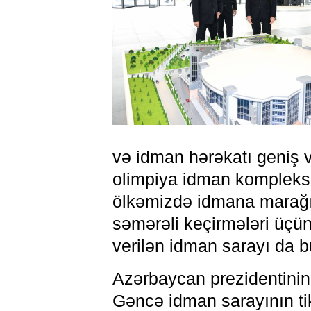
və idman hərəkatı geniş v
olimpiya idman kompleksi 
ölkəmizdə idmana marağı a
səmərəli keçirmələri üçü
verilən idman sarayı da bu
Azərbaycan prezidentinin
Gəncə idman sarayının tiki