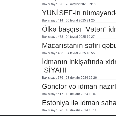
Baxış sayı: 626
20 avqust 2025 19:09
YUNİSEF-in nümayəndəs
Baxış sayı: 414
05 fevral 2025 21:25
Ölkə başçısı “Vətən” id
Baxış sayı: 473
04 fevral 2025 19:27
Macarıstanın səfiri qəbu
Baxış sayı: 483
04 fevral 2025 18:55
İdmanın inkişafında xidm
SİYAHI
Baxış sayı: 776
23 dekabr 2024 15:26
Gənclər və idman nazirl
Baxış sayı: 517
12 dekabr 2024 19:07
Estoniya ilə idman sah
Baxış sayı: 526
10 dekabr 2024 15:11