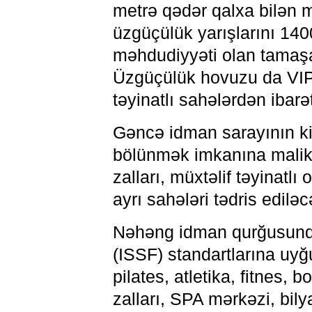
metrə qədər qalxa bilən m
üzgüçülük yarışlarını 140
məhdudiyyəti olan tamaşaç
Üzgüçülük hovuzu da VIP 
təyinatlı sahələrdən ibarət
Gəncə idman sarayının kiç
bölünmək imkanına malikdi
zalları, müxtəlif təyinatlı
ayrı sahələri tədris ediləc
Nəhəng idman qurğusunda 
(ISSF) standartlarına uyğu
pilates, atletika, fitnes, 
zalları, SPA mərkəzi, bil