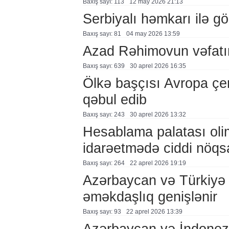
Baxış sayı: 113
12 may 2026 21:13
Serbiyalı həmkarı ilə g
Baxış sayı: 81
04 may 2026 13:59
Azad Rəhimovun vəfatın
Baxış sayı: 639
30 aprel 2026 16:35
Ölkə başçısı Avropa çem
qəbul edib
Baxış sayı: 243
30 aprel 2026 13:32
Hesablama palatası oli
idarəetmədə ciddi nöqs
Baxış sayı: 264
22 aprel 2026 19:19
Azərbaycan və Türkiyə g
əməkdaşlıq genişlənir
Baxış sayı: 93
22 aprel 2026 13:39
Azərbaycan və İndonez