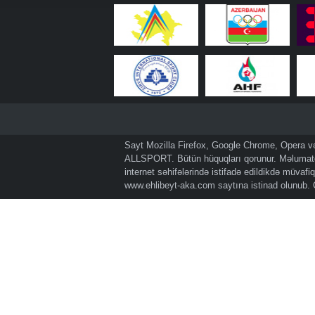
Sayt Mozilla Firefox, Google Chrome, Opera və 
ALLSPORT. Bütün hüquqları qorunur. Məlumatda
internet səhifələrində istifadə edildikdə müvaf
www.ehlibeyt-aka.com
saytına istinad olunub.