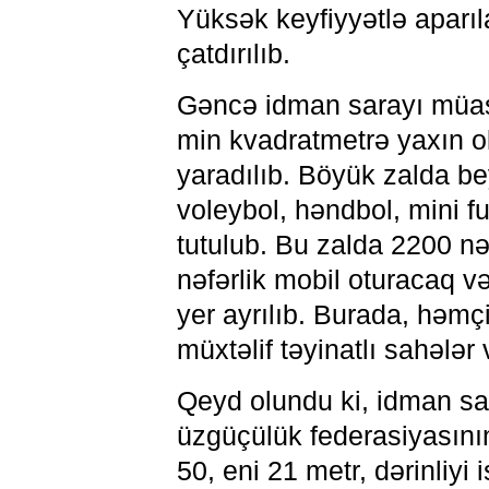
Yüksək keyfiyyətlə aparıla
çatdırılıb.
Gəncə idman sarayı müasir
min kvadratmetrə yaxın ol
yaradılıb. Böyük zalda be
voleybol, həndbol, mini fu
tutulub. Bu zalda 2200 nəf
nəfərlik mobil oturacaq v
yer ayrılıb. Burada, həmç
müxtəlif təyinatlı sahələr 
Qeyd olundu ki, idman s
üzgüçülük federasiyasını
50, eni 21 metr, dərinliyi