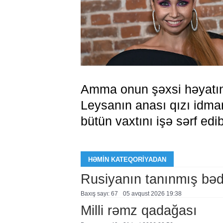
Amma onun şəxsi həyatın
Leysanın anası qızı idma
bütün vaxtını işə sərf edi
HƏMIN KATEQORIYADAN
Rusiyanın tanınmış bəd
Baxış sayı: 67
05 avqust 2026 19:38
Milli rəmz qadağası