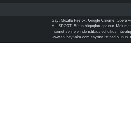
Sayt Mozilla Firefox, Google Chrome, Opera və 
ALLSPORT. Bütün hüquqları qorunur. Məlumatda
internet səhifələrində istifadə edildikdə müvaf
www.ehlibeyt-aka.com
saytına istinad olunub.