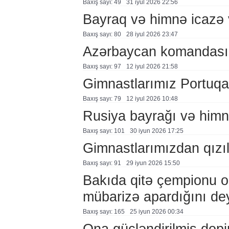
Baxış sayı: 49
31 i̇yul 2026 22:56
Bayraq və himnə icazə v
Baxış sayı: 80
28 i̇yul 2026 23:47
Azərbaycan komandası A
Baxış sayı: 97
12 i̇yul 2026 21:58
Gimnastlarımız Portuqa
Baxış sayı: 79
12 i̇yul 2026 10:48
Rusiya bayrağı və himni
Baxış sayı: 101
30 i̇yun 2026 17:25
Gimnastlarımızdan qızı
Baxış sayı: 91
29 i̇yun 2026 15:50
Bakıda qitə çempionu ol
mübarizə apardığını de
Baxış sayı: 165
25 i̇yun 2026 00:34
Ona gücləndirilmiş dopin