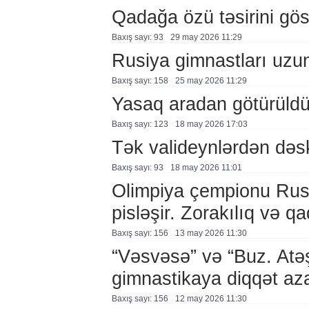
Qadağa özü təsirini göst
Baxış sayı: 93
29 may 2026 11:29
Rusiya gimnastları uzu
Baxış sayı: 158
25 may 2026 11:29
Yasaq aradan götürüld
Baxış sayı: 123
18 may 2026 17:03
Tək valideynlərdən dəs
Baxış sayı: 93
18 may 2026 11:01
Olimpiya çempionu Rusi
pisləşir. Zorakılıq və 
Baxış sayı: 156
13 may 2026 11:30
“Vəsvəsə” və “Buz. Atə
gimnastikaya diqqət aza
Baxış sayı: 156
12 may 2026 11:30