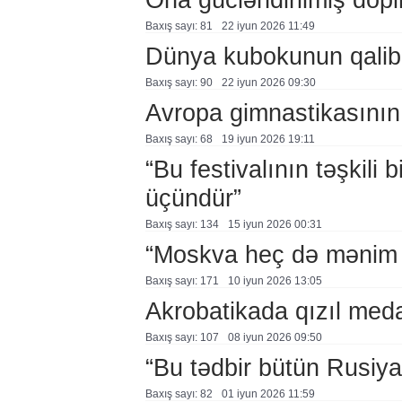
Baxış sayı: 81
22 i̇yun 2026 11:49
Dünya kubokunun qalibl
Baxış sayı: 90
22 i̇yun 2026 09:30
Avropa gimnastikasının 3
Baxış sayı: 68
19 i̇yun 2026 19:11
“Bu festivalının təşkili
üçündür”
Baxış sayı: 134
15 i̇yun 2026 00:31
“Moskva heç də mənim 
Baxış sayı: 171
10 i̇yun 2026 13:05
Akrobatikada qızıl med
Baxış sayı: 107
08 i̇yun 2026 09:50
“Bu tədbir bütün Rusiy
Baxış sayı: 82
01 i̇yun 2026 11:59