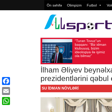
Ön səhifə
Olimpizm
Futbol
Vol
“Turan Tovuz”un
Vüqar
Avqust 05, 2026
Baxış sayı: 221
Avqust 05, 2026
Ba
başqanı: “Biz idman
Təşkil
klubuyuq, bizim
yüksə
ideologiya ilə işimiz
qiymət
ola bilməz”
İlham Əliyev beynəlx
prezidentlərini qəbul
SU IDMAN NÖVLƏRI
Facebook
Email
WhatsApp