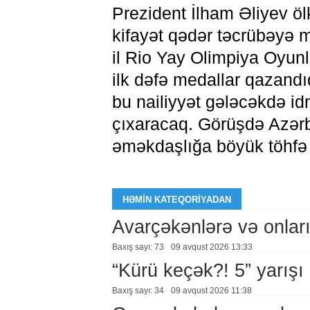
Prezident İlham Əliyev öl
kifayət qədər təcrübəyə m
il Rio Yay Olimpiya Oyun
ilk dəfə medallar qazandı
bu nailiyyət gələcəkdə i
çıxaracaq. Görüşdə Azər
əməkdaşlığa böyük töhfə 
HƏMIN KATEQORIYADAN
Avarçəkənlərə və onları
Baxış sayı: 73
09 avqust 2026 13:33
“Kürü keçək?! 5” yarışı k
Baxış sayı: 34
09 avqust 2026 11:38