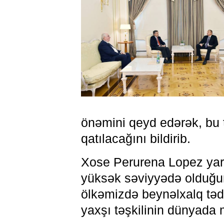
önəmini qeyd edərək, bu 
qatılacağını bildirib.
Xose Perurena Lopez yara
yüksək səviyyədə olduğu
ölkəmizdə beynəlxalq tədb
yaxşı təşkilinin dünyada m