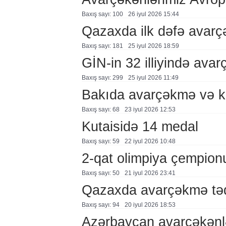
Baxış sayı: 100
26 i̇yul 2026 15:44
Qazaxda ilk dəfə avar
Baxış sayı: 181
25 i̇yul 2026 18:59
GİN-in 32 illiyində avar
Baxış sayı: 299
25 i̇yul 2026 11:49
Bakıda avarçəkmə və k
Baxış sayı: 68
23 i̇yul 2026 12:53
Kutaisidə 14 medal
Baxış sayı: 59
22 i̇yul 2026 10:48
2-qat olimpiya çempionu
Baxış sayı: 50
21 i̇yul 2026 23:41
Qazaxda avarçəkmə təd
Baxış sayı: 94
20 i̇yul 2026 18:53
Azərbaycan avarçəkənl