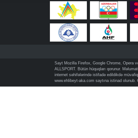
Sayt Mozilla Firefox, Google Chrome, Opera və 
ALLSPORT. Bütün hüquqları qorunur. Məlumatda
internet səhifələrində istifadə edildikdə müvaf
www.ehlibeyt-aka.com
saytına istinad olunub.