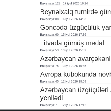
Baxış sayı: 128
17 i̇yul 2026 16:24
Beynəlxalq turnirdə gü
Baxış sayı: 88
16 i̇yul 2026 14:33
Gəncədə üzgüçülük yar
Baxış sayı: 60
15 i̇yul 2026 17:36
Litvada gümüş medal
Baxış sayı: 53
13 i̇yul 2026 15:32
Azərbaycan avarçəkənlə
Baxış sayı: 75
13 i̇yul 2026 10:45
Avropa kubokunda növbə
Baxış sayı: 45
12 i̇yul 2026 18:09
Azərbaycan üzgüçüləri 
yenilədi
Baxış sayı: 71
12 i̇yul 2026 17:12