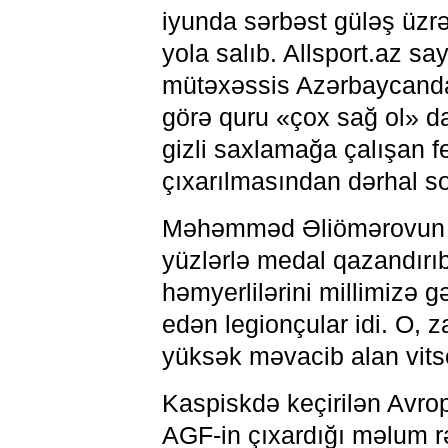
iyunda sərbəst güləş üz
yola salıb. Allsport.az sa
mütəxəssis Azərbaycandan 
görə quru «çox sağ ol» da
gizli saxlamağa çalışan f
çıxarılmasından dərhal so
Məhəmməd Əliömərovun A
yüzlərlə medal qazandırıb
həmyerlilərini millimizə 
edən legionçular idi. O,
yüksək məvacib alan vits
Kaspiskdə keçirilən Avr
AGF-in çıxardığı məlum rə