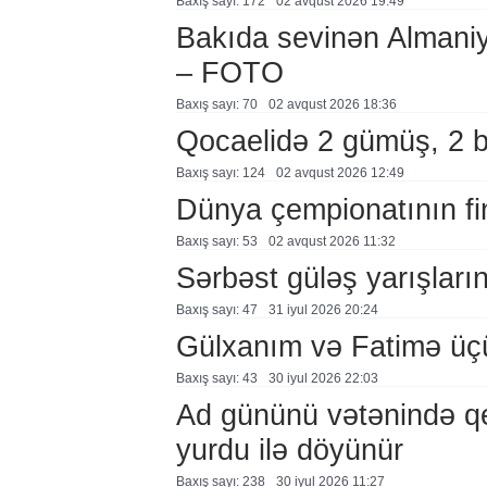
Baxış sayı: 172
02 avqust 2026 19:49
Bakıda sevinən Almaniy
– FOTO
Baxış sayı: 70
02 avqust 2026 18:36
Qocaelidə 2 gümüş, 2 
Baxış sayı: 124
02 avqust 2026 12:49
Dünya çempionatının fi
Baxış sayı: 53
02 avqust 2026 11:32
Sərbəst güləş yarışlarına
Baxış sayı: 47
31 i̇yul 2026 20:24
Gülxanım və Fatimə üçü
Baxış sayı: 43
30 i̇yul 2026 22:03
Ad gününü vətənində q
yurdu ilə döyünür
Baxış sayı: 238
30 i̇yul 2026 11:27