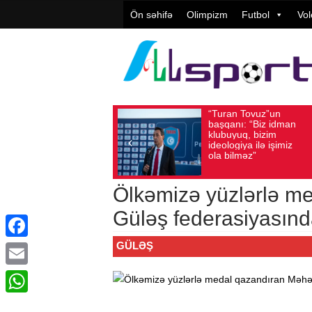
Ön səhifə
Olimpizm
Futbol
Vol
“Turan Tovuz”un
Vüqar Ş
Avqust 05, 2026
Baxış sayı: 217
Avqust 05, 2026
Bax
başqanı: “Biz idman
Təşkilat
klubuyuq, bizim
yüksək
ideologiya ilə işimiz
qiymətlə
ola bilməz”
Ölkəmizə yüzlərlə 
Güləş federasiyasında
GÜLƏŞ
Facebook
Email
WhatsApp