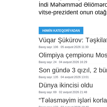
İndi Məhəmməd Əliömərov
vitse-prezident onun otağ
HƏMIN KATEQORIYADAN
Vüqar Şükürov: Təşkilat
Baxış sayı: 106
05 avqust 2026 11:30
Olimpiya çempionu Mo
Baxış sayı: 24
04 avqust 2026 16:29
Son gündə 3 qızıl, 2 bü
Baxış sayı: 135
04 avqust 2026 13:01
Dünya ikincisi oldu
Baxış sayı: 69
02 avqust 2026 21:48
“Tələsməyim işləri korla