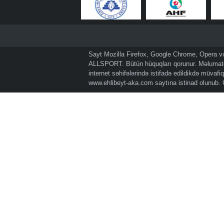
Sayt Mozilla Firefox, Google Chrome, Opera və 
ALLSPORT. Bütün hüquqları qorunur. Məlumatda
internet səhifələrində istifadə edildikdə müvaf
www.ehlibeyt-aka.com
saytına istinad olunub.