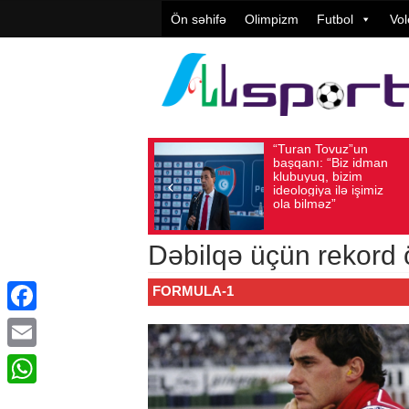
Ön səhifə
Olimpizm
Futbol
Vol
“Turan Tovuz”un
Avqust 05, 2026
Baxış sayı: 187
Avqust 0
başqanı: “Biz idman
klubuyuq, bizim
ideologiya ilə işimiz
ola bilməz”
Dəbilqə üçün rekord 
FORMULA-1
Facebook
Email
WhatsApp