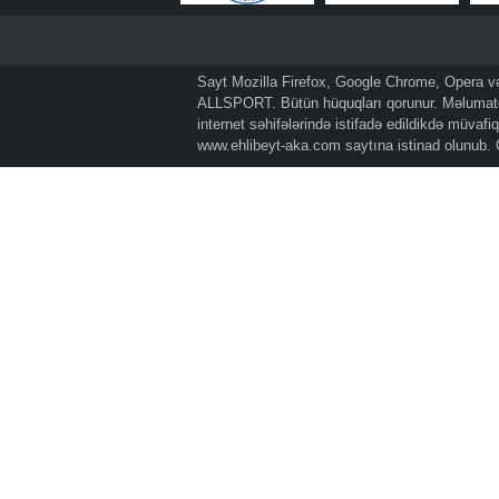
Sayt Mozilla Firefox, Google Chrome, Opera və 
ALLSPORT. Bütün hüquqları qorunur. Məlumatda
internet səhifələrində istifadə edildikdə müvaf
www.ehlibeyt-aka.com
saytına istinad olunub.