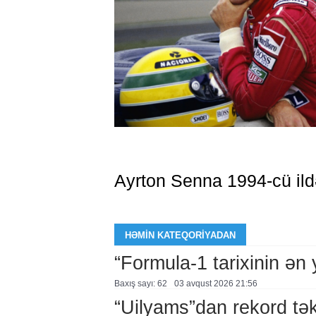
Ayrton Senna 1994-cü ild
HƏMIN KATEQORIYADAN
“Formula-1 tarixinin ən
Baxış sayı: 62
03 avqust 2026 21:56
“Uilyams”dan rekord təkl