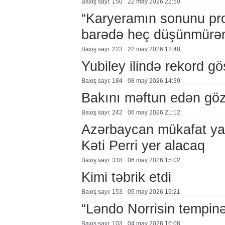
Baxış sayı: 150
22 may 2026 22:50
“Karyeramın sonunu pr
barədə heç düşünmürə
Baxış sayı: 223
22 may 2026 12:48
Yubiley ilində rekord gös
Baxış sayı: 184
08 may 2026 14:39
Bakını məftun edən göz
Baxış sayı: 242
06 may 2026 21:12
Azərbaycan mükafat ya
Kəti Perri yer alacaq
Baxış sayı: 318
06 may 2026 15:02
Kimi təbrik etdi
Baxış sayı: 153
05 may 2026 19:21
“Ləndo Norrisin tempinə
Baxış sayı: 103
04 may 2026 16:08