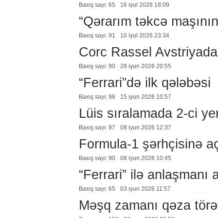
Baxış sayı: 65
16 i̇yul 2026 18:09
“Qərarım təkcə maşının 
Baxış sayı: 91
10 i̇yul 2026 23:34
Corc Rassel Avstriyada 
Baxış sayı: 90
28 i̇yun 2026 20:55
“Ferrari”də ilk qələbəsi
Baxış sayı: 98
15 i̇yun 2026 10:57
Lüis sıralamada 2-ci ye
Baxış sayı: 97
08 i̇yun 2026 12:37
Formula-1 şərhçisinə a
Baxış sayı: 90
08 i̇yun 2026 10:45
“Ferrari” ilə anlaşmanı a
Baxış sayı: 65
03 i̇yun 2026 11:57
Məşq zamanı qəza törə