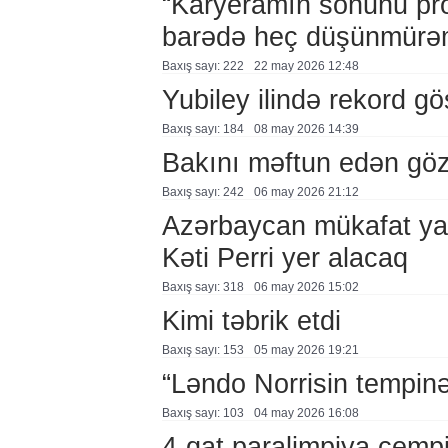
“Karyeramın sonunu pr
barədə heç düşünmürə
Baxış sayı: 222
22 may 2026 12:48
Yubiley ilində rekord gös
Baxış sayı: 184
08 may 2026 14:39
Bakını məftun edən göz
Baxış sayı: 242
06 may 2026 21:12
Azərbaycan mükafat ya
Kəti Perri yer alacaq
Baxış sayı: 318
06 may 2026 15:02
Kimi təbrik etdi
Baxış sayı: 153
05 may 2026 19:21
“Ləndo Norrisin tempinə
Baxış sayı: 103
04 may 2026 16:08
4-qat paralimpiya çemp