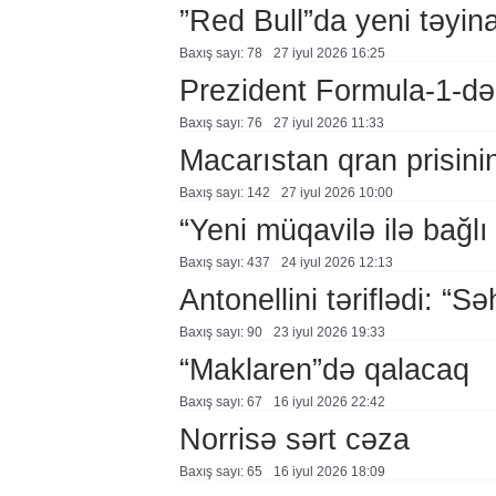
”Red Bull”da yeni təyina
Baxış sayı: 78
27 i̇yul 2026 16:25
Prezident Formula-1-də
Baxış sayı: 76
27 i̇yul 2026 11:33
Macarıstan qran prisinin
Baxış sayı: 142
27 i̇yul 2026 10:00
“Yeni müqavilə ilə bağl
Baxış sayı: 437
24 i̇yul 2026 12:13
Antonellini təriflədi: “Sə
Baxış sayı: 90
23 i̇yul 2026 19:33
“Maklaren”də qalacaq
Baxış sayı: 67
16 i̇yul 2026 22:42
Norrisə sərt cəza
Baxış sayı: 65
16 i̇yul 2026 18:09