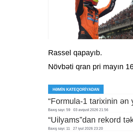
Rassel qapayıb.
Növbəti qran pri mayın 16
HƏMIN KATEQORIYADAN
“Formula-1 tarixinin ən
Baxış sayı: 59
03 avqust 2026 21:56
“Uilyams”dan rekord təkl
Baxış sayı: 11
27 i̇yul 2026 23:20