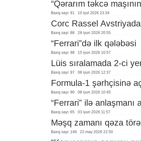
“Qərarım təkcə maşının 
Baxış sayı: 91
10 i̇yul 2026 23:34
Corc Rassel Avstriyada 
Baxış sayı: 88
28 i̇yun 2026 20:55
“Ferrari”də ilk qələbəsi
Baxış sayı: 98
15 i̇yun 2026 10:57
Lüis sıralamada 2-ci ye
Baxış sayı: 97
08 i̇yun 2026 12:37
Formula-1 şərhçisinə a
Baxış sayı: 90
08 i̇yun 2026 10:45
“Ferrari” ilə anlaşmanı a
Baxış sayı: 65
03 i̇yun 2026 11:57
Məşq zamanı qəza törə
Baxış sayı: 148
22 may 2026 22:50