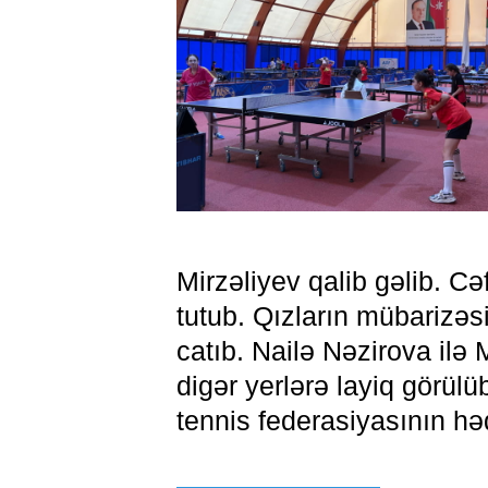
Mirzəliyev qalib gəlib. Cə
tutub. Qızların mübarizə
catıb. Nailə Nəzirova ilə
digər yerlərə layiq görül
tennis federasiyasının hə