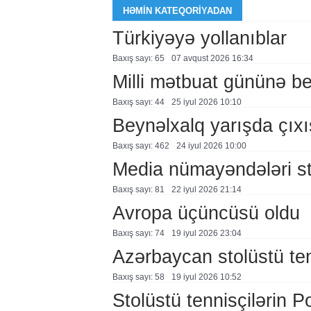
HƏMIN KATEQORIYADAN
Türkiyəyə yollanıblar
Baxış sayı: 65
07 avqust 2026 16:34
Milli mətbuat gününə bey
Baxış sayı: 44
25 i̇yul 2026 10:10
Beynəlxalq yarışda çıx
Baxış sayı: 462
24 i̇yul 2026 10:00
Media nümayəndələri st
Baxış sayı: 81
22 i̇yul 2026 21:14
Avropa üçüncüsü oldu
Baxış sayı: 74
19 i̇yul 2026 23:04
Azərbaycan stolüstü ten
Baxış sayı: 58
19 i̇yul 2026 10:52
Stolüstü tennisçilərin P