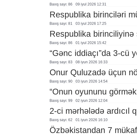
Baxış sayı: 86
09 i̇yul 2026 12:31
Respublika birinciləri 
Baxış sayı: 81
03 i̇yul 2026 17:25
Respublika birinciliyinə 
Baxış sayı: 86
01 i̇yul 2026 15:42
“Gənc iddiaçı”da 3-cü y
Baxış sayı: 83
08 i̇yun 2026 16:33
Onur Quluzadə üçun nö
Baxış sayı: 90
03 i̇yun 2026 14:54
“Onun oyununu görmək 
Baxış sayı: 99
02 i̇yun 2026 12:04
2-ci mərhələdə ardıcıl q
Baxış sayı: 62
01 i̇yun 2026 16:10
Özbəkistandan 7 mükafa