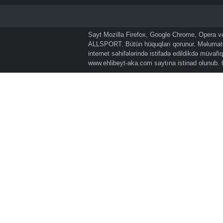
Sayt Mozilla Firefox, Google Chrome, Opera və 
ALLSPORT. Bütün hüquqları qorunur. Məlumatda
internet səhifələrində istifadə edildikdə müvaf
www.ehlibeyt-aka.com
saytına istinad olunub.