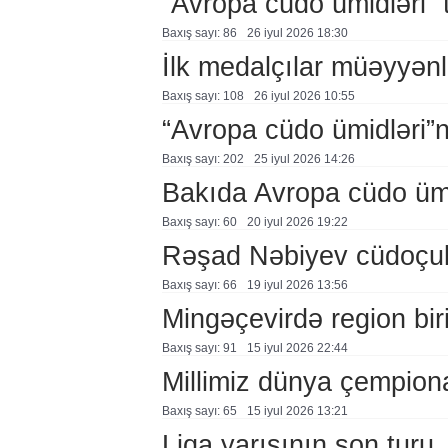
“Avropa cüdo ümidləri” t
Baxış sayı: 86
26 i̇yul 2026 18:30
İlk medalçılar müəyyənl
Baxış sayı: 108
26 i̇yul 2026 10:55
“Avropa cüdo ümidləri”
Baxış sayı: 202
25 i̇yul 2026 14:26
Bakıda Avropa cüdo ümidl
Baxış sayı: 60
20 i̇yul 2026 19:22
Rəşad Nəbiyev cüdoçul
Baxış sayı: 66
19 i̇yul 2026 13:56
Mingəçevirdə region birin
Baxış sayı: 91
15 i̇yul 2026 22:44
Millimiz dünya çempiona
Baxış sayı: 65
15 i̇yul 2026 13:21
Liqa yarışının son turu