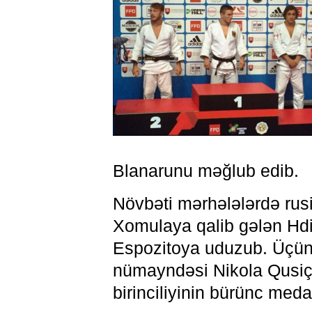
Blanarunu məğlub edib.
Növbəti mərhələlərdə rus
Xomulaya qalib gələn Hdi
Espozitoya uduzub. Üçün
nümayndəsi Nikola Qusi
birinciliyinin bürünc meda