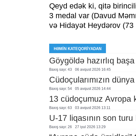
Qeyd edək ki, qitə birinc
3 medal var (Davud Məmm
və Hidayət Heydərov (73 
HƏMIN KATEQORIYADAN
Göygöldə hazırlıq başa
Baxış sayı: 43
06 avqust 2026 16:45
Cüdoçularımızın dünya 
Baxış sayı: 54
05 avqust 2026 14:44
13 cüdoçumuz Avropa 
Baxış sayı: 63
03 avqust 2026 13:11
U-17 liqasının son turu 
Baxış sayı: 26
27 i̇yul 2026 13:29