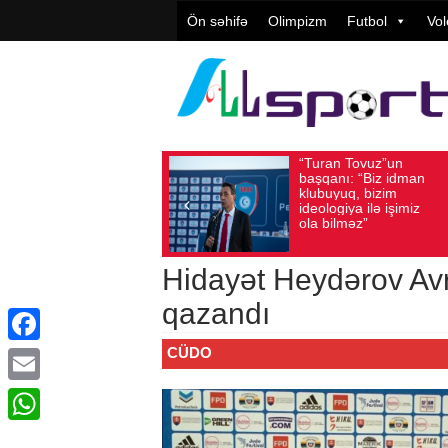
Ön səhifə
Olimpizm
Futbol
Vol
“Turan Tovuz”un
Vüqar Şük
Avqust 05, 2026
Baxış sayı: 194
Avqust 05, 2026
Baxış 
başqanı: “Biz idman
Təşkilatçıl
klubuyuq, bizim
yüksək
ideologiya ilə işimiz
qiymətləndi
ola bilməz”
Hidayət Heydərov Avr
qazandı
CÜDO
Facebook
Email
WhatsApp