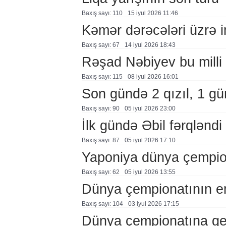
Baxış sayı: 110
15 i̇yul 2026 11:46
Kəmər dərəcələri üzrə 
Baxış sayı: 67
14 i̇yul 2026 18:43
Rəşad Nəbiyev bu milli 
Baxış sayı: 115
08 i̇yul 2026 16:01
Son gündə 2 qızıl, 1 g
Baxış sayı: 90
05 i̇yul 2026 23:00
İlk gündə Əbil fərqləndi
Baxış sayı: 87
05 i̇yul 2026 17:10
Yaponiya dünya çempion
Baxış sayı: 62
05 i̇yul 2026 13:55
Dünya çempionatının em
Baxış sayı: 104
03 i̇yul 2026 17:15
Dünya çempionatına ger