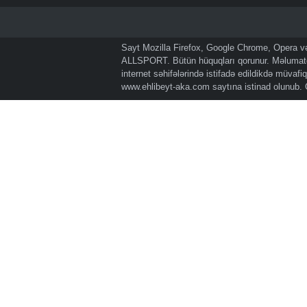
Sayt Mozilla Firefox, Google Chrome, Opera və 
ALLSPORT. Bütün hüquqları qorunur. Məlumatda
internet səhifələrində istifadə edildikdə müvaf
www.ehlibeyt-aka.com
saytına istinad olunub.