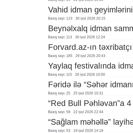
Vahid idman geyimlərin
Baxış sayı: 123
30 i̇yul 2026 20:15
Beynəlxalq idman samm
Baxış sayı: 113
30 i̇yul 2026 12:24
Forvard.az-ın təxribatçı
Baxış sayı: 185
29 i̇yul 2026 20:43
Yaylaq festivalında id
Baxış sayı: 115
26 i̇yul 2026 10:00
Fəridə ilə “Səhər idman
Baxış sayı: 25
25 i̇yul 2026 10:31
“Red Bull Pəhləvan”a 4
Baxış sayı: 59
22 i̇yul 2026 22:44
“Sağlam məhəllə” layihə
Baxış sayı: 53
19 i̇yul 2026 14:18