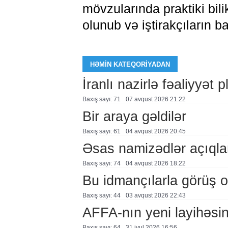
mövzularında praktiki bilik
olunub və iştirakçıların ba
HƏMIN KATEQORIYADAN
İranlı nazirlə fəaliyyət 
Baxış sayı: 71
07 avqust 2026 21:22
Bir araya gəldilər
Baxış sayı: 61
04 avqust 2026 20:45
Əsas namizədlər açıqla
Baxış sayı: 74
04 avqust 2026 18:22
Bu idmançılarla görüş o
Baxış sayı: 44
03 avqust 2026 22:43
AFFA-nın yeni layihəsi
Baxış sayı: 64
31 i̇yul 2026 16:56