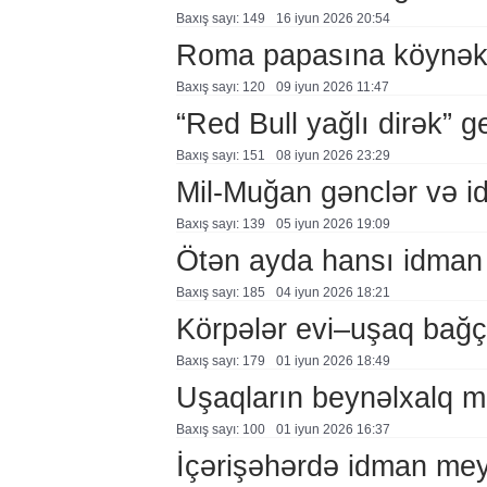
Baxış sayı: 149
16 i̇yun 2026 20:54
Roma papasına köynək h
Baxış sayı: 120
09 i̇yun 2026 11:47
“Red Bull yağlı dirək” g
Baxış sayı: 151
08 i̇yun 2026 23:29
Mil-Muğan gənclər və idm
Baxış sayı: 139
05 i̇yun 2026 19:09
Ötən ayda hansı idman n
Baxış sayı: 185
04 i̇yun 2026 18:21
Körpələr evi–uşaq bağç
Baxış sayı: 179
01 i̇yun 2026 18:49
Uşaqların beynəlxalq m
Baxış sayı: 100
01 i̇yun 2026 16:37
İçərişəhərdə idman me