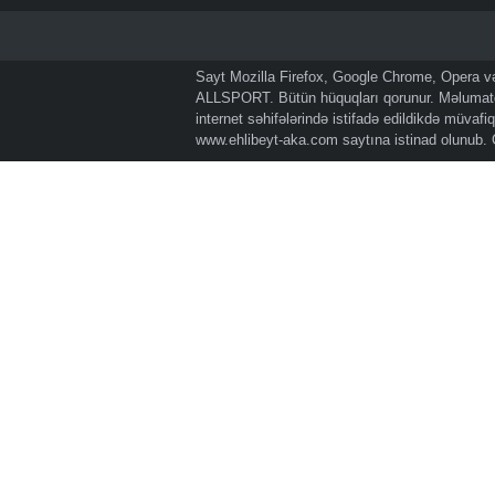
Sayt Mozilla Firefox, Google Chrome, Opera və 
ALLSPORT. Bütün hüquqları qorunur. Məlumatda
internet səhifələrində istifadə edildikdə müvaf
www.ehlibeyt-aka.com
saytına istinad olunub.