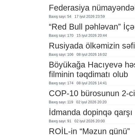
Federasiya nümayəndələ
Baxış sayı: 54
17 i̇yul 2026 23:59
“Red Bull pəhləvan” İçə
Baxış sayı: 170
15 i̇yul 2026 20:44
Rusiyada ölkəmizin səfir
Baxış sayı: 106
08 i̇yul 2026 16:02
Böyükağa Hacıyevə həs
filminin təqdimatı olub
Baxış sayı: 174
08 i̇yul 2026 14:41
COP-10 bürosunun 2-ci i
Baxış sayı: 119
02 i̇yul 2026 20:20
İdmanda dopinqə qarşı t
Baxış sayı: 91
02 i̇yul 2026 20:00
ROİL-in “Məzun günü”