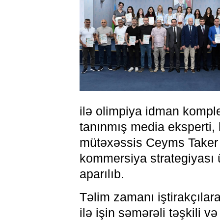
ilə olimpiya idman kompl
tanınmış media eksperti
mütəxəssis Ceyms Taker və
kommersiya strategiyası 
aparılıb.
Təlim zamanı iştirakçıla
ilə işin səmərəli təşkili v