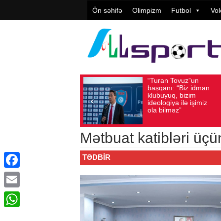
Ön səhifə
Olimpizm
Futbol
Vol
“Turan Tovuz”un
Vüqar Şü
Avqust 05, 2026
Baxış sayı: 205
Avqust 05, 2026
Baxış
başqanı: “Biz idman
Təşkilatç
klubuyuq, bizim
yüksək
ideologiya ilə işimiz
qiymətlənd
ola bilməz”
Mətbuat katibləri üçü
TƏDBIR
Facebook
Email
WhatsApp