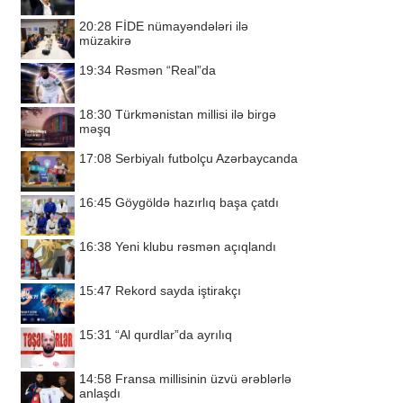
20:28
FİDE nümayəndələri ilə
müzakirə
19:34
Rəsmən “Real”da
18:30
Türkmənistan millisi ilə birgə
məşq
17:08
Serbiyalı futbolçu Azərbaycanda
16:45
Göygöldə hazırlıq başa çatdı
16:38
Yeni klubu rəsmən açıqlandı
15:47
Rekord sayda iştirakçı
15:31
“Al qurdlar”da ayrılıq
14:58
Fransa millisinin üzvü ərəblərlə
anlaşdı