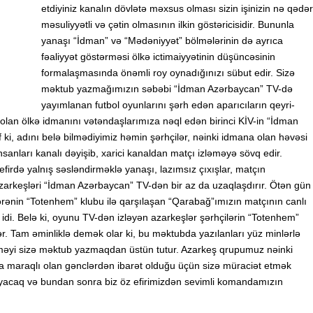
etdiyiniz kanalın dövlətə məxsus olması sizin işinizin nə qədər
məsuliyyətli və çətin olmasının ilkin göstəricisidir. Bununla
yanaşı “İdman” və “Mədəniyyət” bölmələrinin də ayrıca
fəaliyyət göstərməsi ölkə ictimaiyyətinin düşüncəsinin
formalaşmasında önəmli roy oynadığınızı sübut edir. Sizə
məktub yazmağımızın səbəbi “İdman Azərbaycan” TV-də
yayımlanan futbol oyunlarını şərh edən aparıcıların qeyri-
ə olan ölkə idmanını vətəndaşlarımıza nəql edən birinci KİV-in “İdman
ki, adını belə bilmədiyimiz həmin şərhçilər, nəinki idmana olan həvəsi
insanları kanalı dəyişib, xarici kanaldan matçı izləməyə sövq edir.
firdə yalnış səsləndirməklə yanaşı, lazımsız çıxışlar, matçın
azarkeşləri “İdman Azərbaycan” TV-dən bir az da uzaqlaşdırır. Ötən gün
tərənin “Totenhem” klubu ilə qarşılaşan “Qarabağ”ımızın matçının canlı
idi. Belə ki, oyunu TV-dən izləyən azarkeşlər şərhçilərin “Totenhem”
ər. Tam əminliklə demək olar ki, bu məktubda yazılanları yüz minlərlə
yişməyi sizə məktub yazmaqdan üstün tutur. Azarkeş qrupumuz nəinki
a maraqlı olan gənclərdən ibarət olduğu üçün sizə müraciət etmək
ayacaq və bundan sonra biz öz efirimizdən sevimli komandamızın