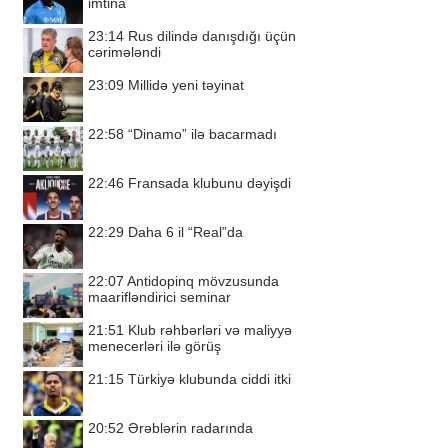
imtina
23:14
Rus dilində danışdığı üçün
cərimələndi
23:09
Millidə yeni təyinat
22:58
“Dinamo” ilə bacarmadı
22:46
Fransada klubunu dəyişdi
22:29
Daha 6 il “Real”da
22:07
Antidopinq mövzusunda
maarifləndirici seminar
21:51
Klub rəhbərləri və maliyyə
menecerləri ilə görüş
21:15
Türkiyə klubunda ciddi itki
20:52
Ərəblərin radarında