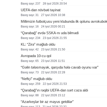
Baxış sayı: 237
28 i̇yul 2026 20:54
UEFA-dan növbəti təyinat
Baxış sayı: 31
27 i̇yul 2026 10:38
Millimizin futbolçusu yeni klubunda ilk qolunu avrokubo
Baxış sayı: 16
24 i̇yul 2026 00:21
“Qarabağ” evdə SSKA-nı uda bilmədi
Baxış sayı: 234
23 i̇yul 2026 21:55
KL: “Zirə” məğlub oldu
Baxış sayı: 42
23 i̇yul 2026 21:50
Avropada 10-cu qol
Baxış sayı: 65
23 i̇yul 2026 11:51
“Gəlin tələsməyək, qarşıda hələ cavab oyunu var”
Baxış sayı: 73
22 i̇yul 2026 22:28
“Neftçi” məğlub oldu
Baxış sayı: 259
22 i̇yul 2026 21:53
“Qarabağ”ın rəqibi UEFA-dan sərt cəza aldı
Baxış sayı: 88
22 i̇yul 2026 15:12
“Azarkeşlər bir az məyus getdilər”
Baxış sayı: 113
21 i̇yul 2026 22:32