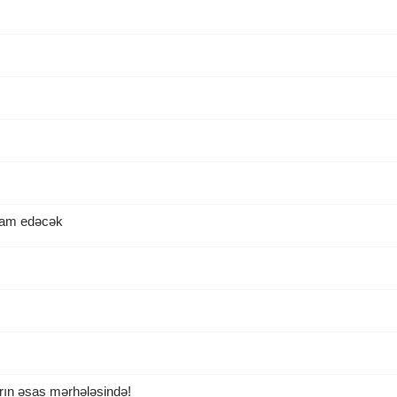
davam edəcək
rın əsas mərhələsində!