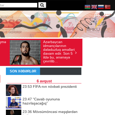
Azərbaycan
Ad gün
Avqust 04, 2026
Baxış sayı: 136
İyul 30, 2026
Bax
idmançılarının
qeyd et
dələduzluq əməlləri
ürəyi h
davam edir. Son 5
doğma y
ildə bu, ənənəyə
döyünü
çevrilib…
SON XƏBƏRLƏR
6 avqust
23:53
FİFA-nın növbəti prezidenti
23:47
“Cavab oyununa
hazırlaşacağıq”
23:36
Mövsümöncəsi məşqlərdən