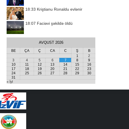
18:33
Kriştianu Ronaldu evlənir
18:07
Faciəvi şəkildə öldü
AVQUST 2026
BE
ÇA
Ç
CA
C
Ş
B
1
2
3
4
5
6
7
8
9
10
11
12
13
14
15
16
17
18
19
20
21
22
23
24
25
26
27
28
29
30
31
« İyl