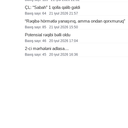
ÇL: “Sabah” 1 qolla qalib gəldi
Baxış sayı: 64
21 i̇yul 2026 21:57
“Rəqibə hörmətlə yanaşırıq, amma ondan qorxmuruq”
Baxış sayı: 85
21 i̇yul 2026 15:50
Potensial rəqibi bəlli oldu
Baxış sayı: 46
20 i̇yul 2026 17:04
2-ci mərhələni adlasa…
Baxış sayı: 45
20 i̇yul 2026 16:36