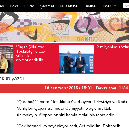
əş
Boks
Cüdo
Şahmat
Müsahibə
Layihə
Digər
Vüqar Şükürov:
2 milyonluq sözləşmə
6
Baxış sayı: 106
Avqust 04, 2026
Baxış sayı: 80
Təşkilatçılıq çox
yüksək
qiymətləndirilib
məkub yazdı
18 sentyabr 2015 / 15:31
Baxış sayı: 1184
“Qarabağ” “İmarət” fan-klubu Azərbaycan Televiziya və Radio
Verilişləri Qapalı Səhmdar Cəmiyyətinə açıq məktub
ünvanlayıb. Allsport.az sizi həmin məktubla tanış edir:
“Çox hörmətli və sayğıdəyər sədr, Arif müəllim! Rəhbərlik