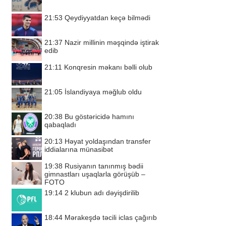
21:53
Qeydiyyatdan keçə bilmədi
21:37
Nazir millinin məşqində iştirak
edib
21:11
Konqresin məkanı bəlli olub
21:05
İslandiyaya məğlub oldu
20:38
Bu göstəricidə hamını
qabaqladı
20:13
Həyat yoldaşından transfer
iddialarına münasibət
19:38
Rusiyanın tanınmış bədii
gimnastları uşaqlarla görüşüb –
FOTO
19:14
2 klubun adı dəyişdirilib
18:44
Mərakeşdə təcili iclas çağırıb