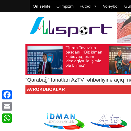
Ön səhifə
Olimpizm
Futbol
Voleybol
Gül
“Turan Tovuz”un
Avqust 05, 2026
Baxış sayı: 186
Avqust 05, 202
başqanı: “Biz idman
klubuyuq, bizim
ideologiya ilə işimiz
ola bilməz”
“Qarabağ” fanatları AzTV rəhbərliyinə açıq 
AVROKUBOKLAR
Facebook
Email
WhatsApp