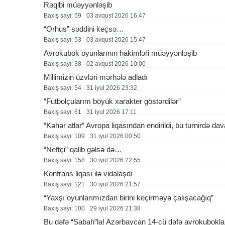
Rəqibi müəyyənləşib
Baxış sayı: 59
03 avqust 2026 16:47
“Orhus” səddini keçsə…
Baxış sayı: 53
03 avqust 2026 15:47
Avrokubok oyunlarının hakimləri müəyyənləşib
Baxış sayı: 38
02 avqust 2026 10:00
Millimizin üzvləri mərhələ adladı
Baxış sayı: 54
31 i̇yul 2026 23:32
“Futbolçularım böyük xarakter göstərdilər”
Baxış sayı: 61
31 i̇yul 2026 17:11
“Kəhər atlar” Avropa liqasından endirildi, bu turnirdə 
Baxış sayı: 109
31 i̇yul 2026 00:50
“Neftçi” qalib gəlsə də…
Baxış sayı: 158
30 i̇yul 2026 22:55
Konfrans liqası ilə vidalaşdı
Baxış sayı: 121
30 i̇yul 2026 21:57
“Yaxşı oyunlarımızdan birini keçirməyə çalışacağıq”
Baxış sayı: 100
29 i̇yul 2026 21:38
Bu dəfə “Sabah”la! Azərbaycan 14-cü dəfə avrokubokla