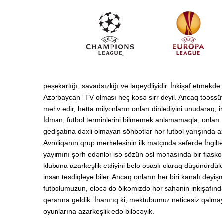
peşəkarlığı, savadsızlığı və laqeydliyidir. İnkişaf etməkd
Azərbaycan” TV olması heç kəsə sirr deyil. Ancaq təəssüf 
məhv edir, hətta milyonların onları dinlədiyini unudaraq, 
İdman, futbol terminlərini bilməmək anlamamaqla, onları e
gedişatına dəxli olmayan söhbətlər hər futbol yarışında 
Avroliqanın qrup mərhələsinin ilk matçında səfərdə İngil
yayımını şərh edənlər isə sözün əsl mənasında bir fiasko 
klubuna azarkeşlik etdiyini belə əsaslı olaraq düşünürdül
insan təsdiqləyə bilər. Ancaq onların hər biri kanalı də
futbolumuzun, eləcə də ölkəmizdə hər sahənin inkişafınd
qərarına gəldik. İnanırıq ki, məktubumuz nəticəsiz qalm
oyunlarına azarkeşlik edə biləcəyik.