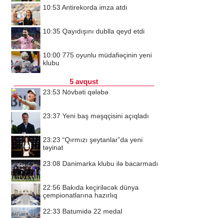
10:53
Antirekorda imza atdı
10:35
Qayıdışını dublla qeyd etdi
10:00
775 oyunlu müdafiəçinin yeni
klubu
5 avqust
23:53
Növbəti qələbə
23:37
Yeni baş məşqçisini açıqladı
23:23
“Qırmızı şeytanlar”da yeni
təyinat
23:08
Danimarka klubu ilə bacarmadı
22:56
Bakıda keçiriləcək dünya
çempionatlarına hazırlıq
22:33
Batumidə 22 medal