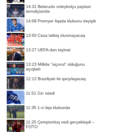
14:31
Belaruslu voleybolçu paytaxt
təmsilçisində
14:08
Premyer liqada klubunu dəyişib
13:50
Cəza tətbiq olunmayacaq
13:27
UEFA-dan təyinat
13:23
Millidə “siçovul” olduğunu
açıqladı
12:12
Braziliyalı ilə qarşılaşacaq
11:51
Üzr istədi
11:35
1-ci liqa klubunda
11:25
Çempionluq vədi gerçəkləşdi –
FOTO