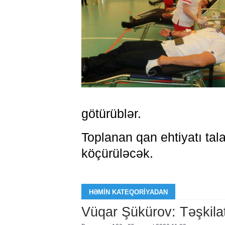
götürüblər.
Toplanan qan ehtiyatı ta
köçürüləcək.
HƏMIN KATEQORIYADAN
Vüqar Şükürov: Təşkilat