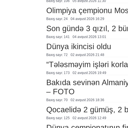
Baxış sayı: 106
05 avqust 2026 11:30
Olimpiya çempionu Mo
Baxış sayı: 24
04 avqust 2026 16:29
Son gündə 3 qızıl, 2 bü
Baxış sayı: 141
04 avqust 2026 13:01
Dünya ikincisi oldu
Baxış sayı: 72
02 avqust 2026 21:48
“Tələsməyim işləri korla
Baxış sayı: 173
02 avqust 2026 19:49
Bakıda sevinən Almaniy
– FOTO
Baxış sayı: 70
02 avqust 2026 18:36
Qocaelidə 2 gümüş, 2 
Baxış sayı: 125
02 avqust 2026 12:49
Dünya çempionatının fi