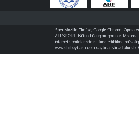
Sayt Mozilla Firefox, Google Chrome, Opera və 
ALLSPORT. Bütün hüquqları qorunur. Məlumatda
internet səhifələrində istifadə edildikdə müvaf
www.ehlibeyt-aka.com
saytına istinad olunub.