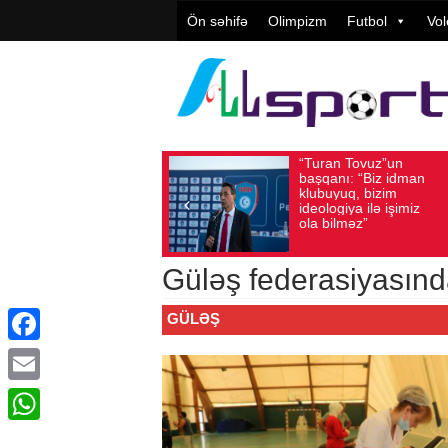
Ön səhifə
Olimpizm
Futbol
Vol
“Turan Tovuz”un
Vüqar Şük
Avqust 05, 2026
Baxış sayı: 220
Avqust 05, 2026
Baxış 
başqanı: “Biz idman
Təşkilatçıl
klubuyuq, bizim
yüksək
ideologiya ilə işimiz
qiymətləndi
ola bilməz”
Güləş federasiyasın
GÜLƏŞ
Facebook
Email
WhatsApp