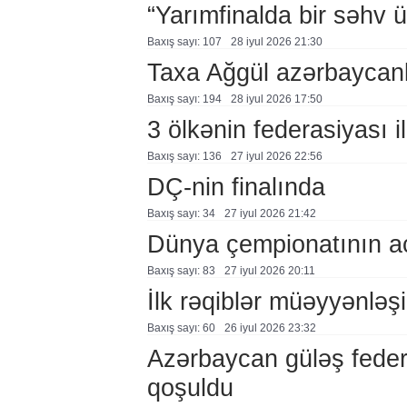
“Yarımfinalda bir səhv 
Baxış sayı: 107
28 i̇yul 2026 21:30
Taxa Ağgül azərbaycanl
Baxış sayı: 194
28 i̇yul 2026 17:50
3 ölkənin federasiyası i
Baxış sayı: 136
27 i̇yul 2026 22:56
DÇ-nin finalında
Baxış sayı: 34
27 i̇yul 2026 21:42
Dünya çempionatının aç
Baxış sayı: 83
27 i̇yul 2026 20:11
İlk rəqiblər müəyyənləş
Baxış sayı: 60
26 i̇yul 2026 23:32
Azərbaycan güləş feder
qoşuldu