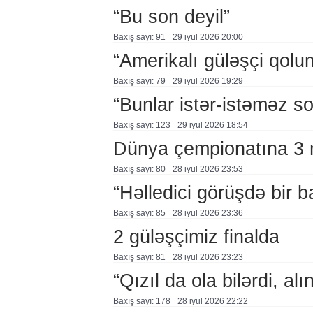
“Bu son deyil”
Baxış sayı: 91
29 i̇yul 2026 20:00
“Amerikalı güləşçi qolu
Baxış sayı: 79
29 i̇yul 2026 19:29
“Bunlar istər-istəməz so
Baxış sayı: 123
29 i̇yul 2026 18:54
Dünya çempionatına 3 m
Baxış sayı: 80
28 i̇yul 2026 23:53
“Həlledici görüşdə bir 
Baxış sayı: 85
28 i̇yul 2026 23:36
2 güləşçimiz finalda
Baxış sayı: 81
28 i̇yul 2026 23:23
“Qızıl da ola bilərdi, al
Baxış sayı: 178
28 i̇yul 2026 22:22