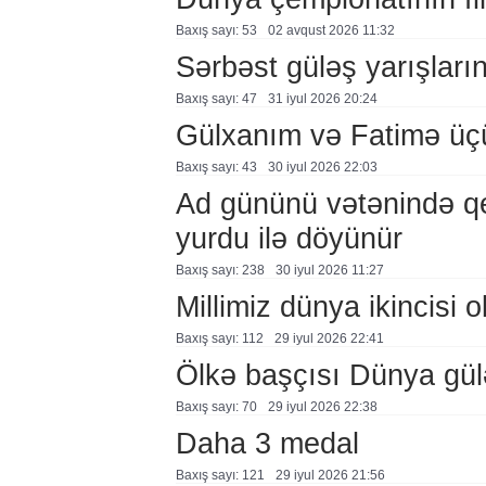
Baxış sayı: 53
02 avqust 2026 11:32
Sərbəst güləş yarışlarına
Baxış sayı: 47
31 i̇yul 2026 20:24
Gülxanım və Fatimə üçü
Baxış sayı: 43
30 i̇yul 2026 22:03
Ad gününü vətənində q
yurdu ilə döyünür
Baxış sayı: 238
30 i̇yul 2026 11:27
Millimiz dünya ikincisi o
Baxış sayı: 112
29 i̇yul 2026 22:41
Ölkə başçısı Dünya güləş
Baxış sayı: 70
29 i̇yul 2026 22:38
Daha 3 medal
Baxış sayı: 121
29 i̇yul 2026 21:56