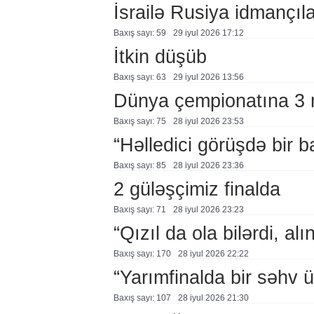
İsrailə Rusiya idmançılar
Baxış sayı: 59
29 i̇yul 2026 17:12
İtkin düşüb
Baxış sayı: 63
29 i̇yul 2026 13:56
Dünya çempionatına 3 m
Baxış sayı: 75
28 i̇yul 2026 23:53
“Həlledici görüşdə bir 
Baxış sayı: 85
28 i̇yul 2026 23:36
2 güləşçimiz finalda
Baxış sayı: 71
28 i̇yul 2026 23:23
“Qızıl da ola bilərdi, al
Baxış sayı: 170
28 i̇yul 2026 22:22
“Yarımfinalda bir səhv 
Baxış sayı: 107
28 i̇yul 2026 21:30