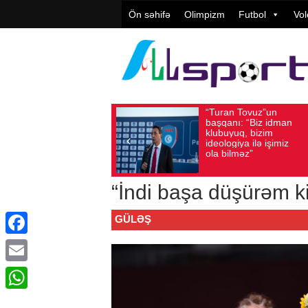
Ön səhifə
Olimpizm
Futbol
Vol
“Turan Tovuz”un
Vüqar Şük
Avqust 05, 2026
Baxış sayı: 184
Avqust 05, 2026
Baxış 
başqanı: “Biz idman
Təşkilatçıl
klubuyuq, bizim
yüksək
ideologiya ilə işimiz
qiymətləndi
ola bilməz”
“İndi başa düşürəm k
GÜLƏŞ
Facebook
Email
WhatsApp