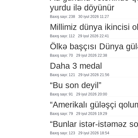
yurdu ilə döyünür
Baxış sayı: 238
30 i̇yul 2026 11:27
Millimiz dünya ikincisi o
Baxış sayı: 112
29 i̇yul 2026 22:41
Ölkə başçısı Dünya güləş
Baxış sayı: 70
29 i̇yul 2026 22:38
Daha 3 medal
Baxış sayı: 121
29 i̇yul 2026 21:56
“Bu son deyil”
Baxış sayı: 91
29 i̇yul 2026 20:00
“Amerikalı güləşçi qolu
Baxış sayı: 79
29 i̇yul 2026 19:29
“Bunlar istər-istəməz so
Baxış sayı: 123
29 i̇yul 2026 18:54