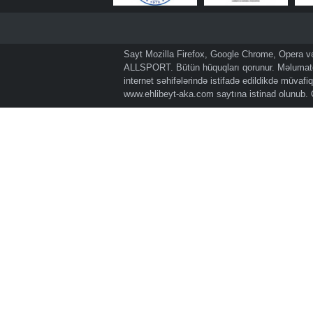
Sayt Mozilla Firefox, Google Chrome, Opera və 
ALLSPORT. Bütün hüquqları qorunur. Məlumatda
internet səhifələrində istifadə edildikdə müvaf
www.ehlibeyt-aka.com
saytına istinad olunub.