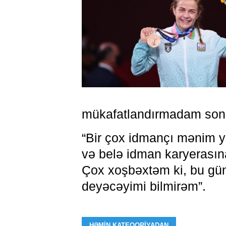
mükafatlandırmadam sonra
“Bir çox idmançı mənim y
və belə idman karyerasın
Çox xoşbəxtəm ki, bu gün
deyəcəyimi bilmirəm”.
HƏMIN KATEQORIYADAN