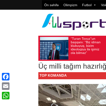
Ön səhifə
Olimpizm
Futbol
Vol
“Turan Tovuz”un
Vüqar Şük
Avqust 05, 2026
Baxış sayı: 207
Avqust 05, 2026
Baxış 
başqanı: “Biz idman
Təşkilatçıl
klubuyuq, bizim
yüksək
ideologiya ilə işimiz
qiymətləndi
ola bilməz”
Üç milli tağım hazırl
TOP KOMANDA
Facebook
Email
WhatsApp