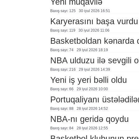
Yeni müqavilə
Baxış sayı: 125
30 i̇yul 2026 16:51
Karyerasını başa vurdu
Baxış sayı: 119
30 i̇yul 2026 11:06
Basketboldan kənarda 
Baxış sayı: 74
29 i̇yul 2026 18:19
NBA ulduzu ilə sevgili o
Baxış sayı: 216
29 i̇yul 2026 14:39
Yeni iş yeri bəlli oldu
Baxış sayı: 66
29 i̇yul 2026 10:00
Portuqaliyanı üstələdilə
Baxış sayı: 88
28 i̇yul 2026 14:52
NBA-nı geridə qoydu
Baxış sayı: 84
28 i̇yul 2026 12:55
Basketbol klubunun prezi