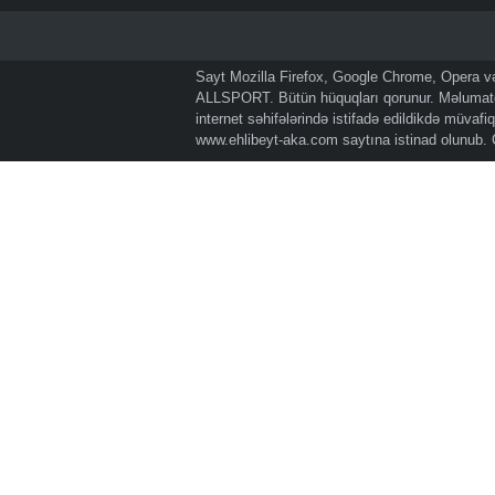
Sayt Mozilla Firefox, Google Chrome, Opera və 
ALLSPORT. Bütün hüquqları qorunur. Məlumatda
internet səhifələrində istifadə edildikdə müvaf
www.ehlibeyt-aka.com
saytına istinad olunub.