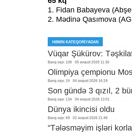
65 kq
1. Fidan Babayeva (Abşero
2. Mədinə Qasımova (AG
HƏMIN KATEQORIYADAN
Vüqar Şükürov: Təşkilat
Baxış sayı: 106
05 avqust 2026 11:30
Olimpiya çempionu Mo
Baxış sayı: 24
04 avqust 2026 16:29
Son gündə 3 qızıl, 2 bü
Baxış sayı: 134
04 avqust 2026 13:01
Dünya ikincisi oldu
Baxış sayı: 69
02 avqust 2026 21:48
“Tələsməyim işləri korla