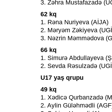
3. Zəhra Mustafazadə (U
62 kq
1. Rəna Nuriyeva (AİJA)
2. Məryəm Zəkiyeva (UG
3. Nəzrin Məmmədova (
66 kq
1. Simurə Abdullayeva (Ş
2. Sevda Rəsulzadə (UG
U17 yaş qrupu
49 kq
1. Xədicə Qurbanzadə (M
2. Aylin Güləhmədli (AGF