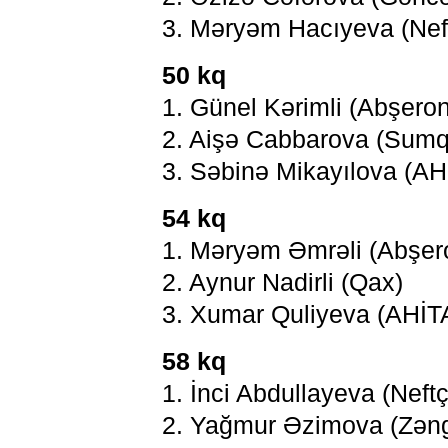
3. Məryəm Hacıyeva (Nef
50 kq
1. Günel Kərimli (Abşeron,
2. Aişə Cabbarova (Sumq
3. Səbinə Mikayılova (AH
54 kq
1. Məryəm Əmrəli (Abşer
2. Aynur Nadirli (Qax)
3. Xumar Quliyeva (AHİT
58 kq
1. İnci Abdullayeva (Neftç
2. Yağmur Əzimova (Zəng