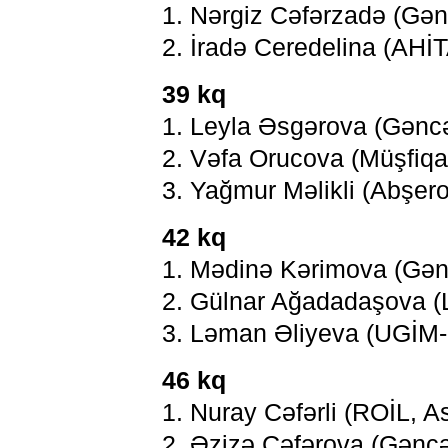
1. Nərgiz Cəfərzadə (Gə
2. İradə Ceredelina (AHİT
39 kq
1. Leyla Əsgərova (Gəncə
2. Vəfa Orucova (Müşfiq
3. Yağmur Məlikli (Abşer
42 kq
1. Mədinə Kərimova (Gə
2. Gülnar Ağadadaşova (
3. Ləman Əliyeva (UGİM-
46 kq
1. Nuray Cəfərli (ROİL, A
2. Əzizə Cəfərova (Gənc