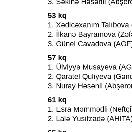
3. Səkinə Həsənli (Abşer
53 kq
1. Xədicəxanım Talıbova 
2. İlkanə Bayramova (Zəf
3. Günel Cavadova (AGF
57 kq
1. Ülviyyə Musayeva (AG
2. Qaratel Quliyeva (Gən
3. Nuray Həsənli (Abşero
61 kq
1. Esra Məmmədli (Neftçi
2. Lalə Yusifzadə (AHİTA