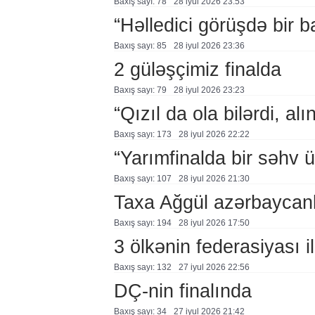
Baxış sayı: 78
28 i̇yul 2026 23:53
“Həlledici görüşdə bir 
Baxış sayı: 85
28 i̇yul 2026 23:36
2 güləşçimiz finalda
Baxış sayı: 79
28 i̇yul 2026 23:23
“Qızıl da ola bilərdi, al
Baxış sayı: 173
28 i̇yul 2026 22:22
“Yarımfinalda bir səhv 
Baxış sayı: 107
28 i̇yul 2026 21:30
Taxa Ağgül azərbaycanl
Baxış sayı: 194
28 i̇yul 2026 17:50
3 ölkənin federasiyası i
Baxış sayı: 132
27 i̇yul 2026 22:56
DÇ-nin finalında
Baxış sayı: 34
27 i̇yul 2026 21:42