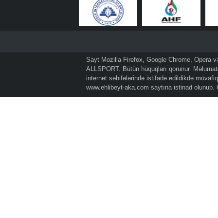
Sayt Mozilla Firefox, Google Chrome, Opera və 
ALLSPORT. Bütün hüquqları qorunur. Məlumatda
internet səhifələrində istifadə edildikdə müvaf
www.ehlibeyt-aka.com
saytına istinad olunub.