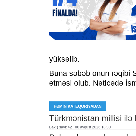
yüksəlib.
Buna səbəb onun rəqibi S
etməsi olub. Nəticədə İsm
HƏMIN KATEQORIYADAN
Türkmənistan millisi ilə
Baxış sayı: 42
06 avqust 2026 18:30