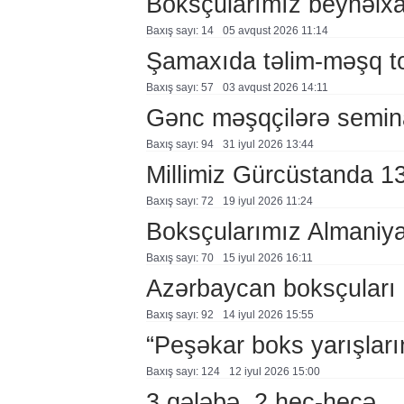
Boksçularımız beynəlxal
Baxış sayı: 14
05 avqust 2026 11:14
Şamaxıda təlim-məşq to
Baxış sayı: 57
03 avqust 2026 14:11
Gənc məşqçilərə semin
Baxış sayı: 94
31 i̇yul 2026 13:44
Millimiz Gürcüstanda 1
Baxış sayı: 72
19 i̇yul 2026 11:24
Boksçularımız Almaniy
Baxış sayı: 70
15 i̇yul 2026 16:11
Azərbaycan boksçuları 
Baxış sayı: 92
14 i̇yul 2026 15:55
“Peşəkar boks yarışları
Baxış sayı: 124
12 i̇yul 2026 15:00
3 qələbə, 2 heç-heçə