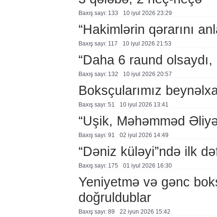
Baxış sayı: 133
10 i̇yul 2026 23:29
“Hakimlərin qərarını a
Baxış sayı: 117
10 i̇yul 2026 21:53
“Daha 6 raund olsaydı,
Baxış sayı: 132
10 i̇yul 2026 20:57
Boksçularımız beynəlxal
Baxış sayı: 51
10 i̇yul 2026 13:41
“Uşik, Məhəmməd Əliyə q
Baxış sayı: 91
02 i̇yul 2026 14:49
“Dəniz küləyi”ndə ilk d
Baxış sayı: 175
01 i̇yul 2026 16:30
Yeniyetmə və gənc boksç
doğruldublar
Baxış sayı: 89
22 i̇yun 2026 15:42