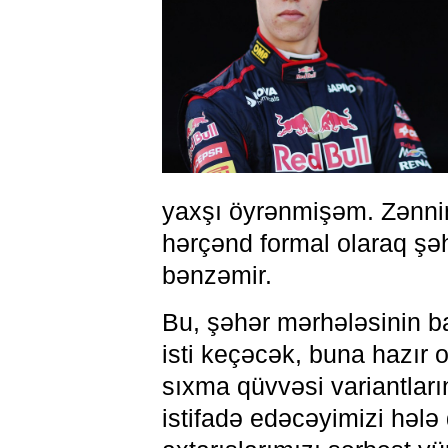
yaxşı öyrənmişəm. Zənnim
hərçənd formal olaraq şəh
bənzəmir.
Bu, şəhər mərhələsinin ba
isti keçəcək, buna hazır 
sıxma qüvvəsi variantlar
istifadə edəcəyimizi həl