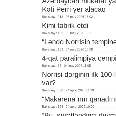
Azərbaycan mükafat ya
Kəti Perri yer alacaq
Baxış sayı: 318
06 may 2026 15:02
Kimi təbrik etdi
Baxış sayı: 153
05 may 2026 19:21
“Ləndo Norrisin tempinə
Baxış sayı: 103
04 may 2026 16:08
4-qat paralimpiya çemp
Baxış sayı: 65
04 may 2026 11:05
Norrisi dərginin ilk 100
var?
Baxış sayı: 300
24 aprel 2026 11:39
“Makarena”nın qanadını
Baxış sayı: 168
24 aprel 2026 10:00
“Bu, sürətləndirici düy