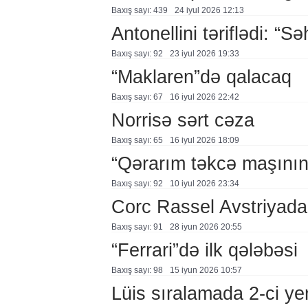
Baxış sayı: 439
24 i̇yul 2026 12:13
Antonellini təriflədi: “Sə
Baxış sayı: 92
23 i̇yul 2026 19:33
“Maklaren”də qalacaq
Baxış sayı: 67
16 i̇yul 2026 22:42
Norrisə sərt cəza
Baxış sayı: 65
16 i̇yul 2026 18:09
“Qərarım təkcə maşının 
Baxış sayı: 92
10 i̇yul 2026 23:34
Corc Rassel Avstriyada 
Baxış sayı: 91
28 i̇yun 2026 20:55
“Ferrari”də ilk qələbəsi
Baxış sayı: 98
15 i̇yun 2026 10:57
Lüis sıralamada 2-ci ye