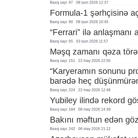
Baxış sayı: 97
08 i̇yun 2026 12:37
Formula-1 şərhçisinə a
Baxış sayı: 90
08 i̇yun 2026 10:45
“Ferrari” ilə anlaşmanı a
Baxış sayı: 65
03 i̇yun 2026 11:57
Məşq zamanı qəza törə
Baxış sayı: 151
22 may 2026 22:50
“Karyeramın sonunu pr
barədə heç düşünmürə
Baxış sayı: 224
22 may 2026 12:48
Yubiley ilində rekord gös
Baxış sayı: 184
08 may 2026 14:39
Bakını məftun edən göz
Baxış sayı: 242
06 may 2026 21:12