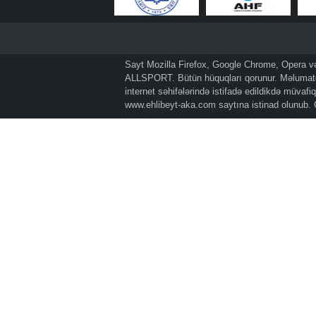
Sayt Mozilla Firefox, Google Chrome, Opera və 
ALLSPORT. Bütün hüquqları qorunur. Məlumatda
internet səhifələrində istifadə edildikdə müvaf
www.ehlibeyt-aka.com
saytına istinad olunub.