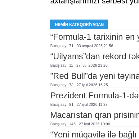
axtarışlarımızı sərbəst yü
HƏMIN KATEQORIYADAN
“Formula-1 tarixinin ən
Baxış sayı: 71
03 avqust 2026 21:56
“Uilyams”dan rekord təkl
Baxış sayı: 11
27 i̇yul 2026 23:20
”Red Bull”da yeni təyina
Baxış sayı: 78
27 i̇yul 2026 16:25
Prezident Formula-1-də
Baxış sayı: 81
27 i̇yul 2026 11:33
Macarıstan qran prisinin
Baxış sayı: 145
27 i̇yul 2026 10:00
“Yeni müqavilə ilə bağl