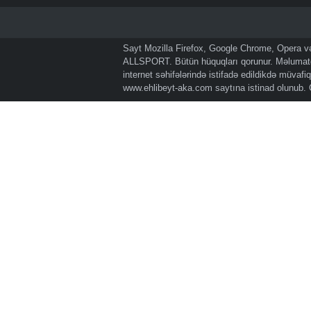
Sayt Mozilla Firefox, Google Chrome, Opera və 
ALLSPORT. Bütün hüquqları qorunur. Məlumatda
internet səhifələrində istifadə edildikdə müvaf
www.ehlibeyt-aka.com
saytına istinad olunub.