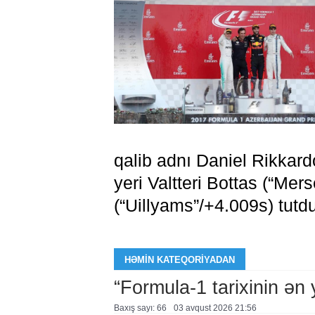
qalib adnı Daniel Rikkard
yeri Valtteri Bottas (“Me
(“Uillyams”/+4.009
s
) tutd
HƏMIN KATEQORIYADAN
“Formula-1 tarixinin ən
Baxış sayı: 66
03 avqust 2026 21:56