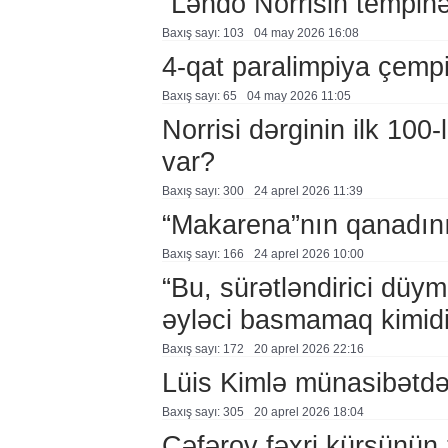
“Ləndo Norrisin tempinə
Baxış sayı: 103
04 may 2026 16:08
4-qat paralimpiya çemp
Baxış sayı: 65
04 may 2026 11:05
Norrisi dərginin ilk 100
var?
Baxış sayı: 300
24 aprel 2026 11:39
“Makarena”nın qanadını
Baxış sayı: 166
24 aprel 2026 10:00
“Bu, sürətləndirici düy
əyləci basmamaq kimidi
Baxış sayı: 172
20 aprel 2026 22:16
Lüis Kimlə münasibətd
Baxış sayı: 305
20 aprel 2026 18:04
Cəfərov fəxri kürsünün 