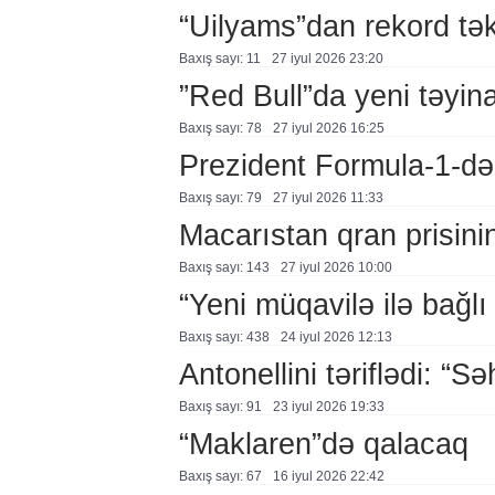
“Uilyams”dan rekord təkl
Baxış sayı: 11
27 i̇yul 2026 23:20
”Red Bull”da yeni təyina
Baxış sayı: 78
27 i̇yul 2026 16:25
Prezident Formula-1-də
Baxış sayı: 79
27 i̇yul 2026 11:33
Macarıstan qran prisinin
Baxış sayı: 143
27 i̇yul 2026 10:00
“Yeni müqavilə ilə bağl
Baxış sayı: 438
24 i̇yul 2026 12:13
Antonellini təriflədi: “Sə
Baxış sayı: 91
23 i̇yul 2026 19:33
“Maklaren”də qalacaq
Baxış sayı: 67
16 i̇yul 2026 22:42