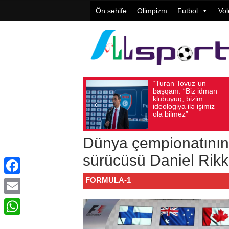
Ön səhifə
Olimpizm
Futbol
Vol
“Turan Tovuz”un
Avqust 05, 2026
Baxış sayı: 196
başqanı: “Biz idman
klubuyuq, bizim
ideologiya ilə işimiz
ola bilməz”
Dünya çempionatının 
sürücüsü Daniel Rikk
FORMULA-1
Facebook
Email
WhatsApp