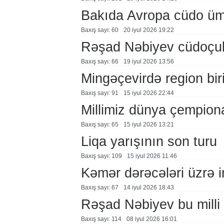
Bakıda Avropa cüdo ümidl
Baxış sayı: 60
20 i̇yul 2026 19:22
Rəşad Nəbiyev cüdoçul
Baxış sayı: 66
19 i̇yul 2026 13:56
Mingəçevirdə region birin
Baxış sayı: 91
15 i̇yul 2026 22:44
Millimiz dünya çempiona
Baxış sayı: 65
15 i̇yul 2026 13:21
Liqa yarışının son turu
Baxış sayı: 109
15 i̇yul 2026 11:46
Kəmər dərəcələri üzrə 
Baxış sayı: 67
14 i̇yul 2026 18:43
Rəşad Nəbiyev bu milli 
Baxış sayı: 114
08 i̇yul 2026 16:01