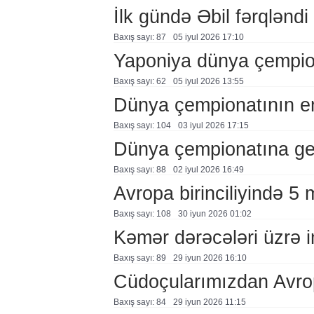
İlk gündə Əbil fərqləndi
Baxış sayı: 87
05 i̇yul 2026 17:10
Yaponiya dünya çempion
Baxış sayı: 62
05 i̇yul 2026 13:55
Dünya çempionatının em
Baxış sayı: 104
03 i̇yul 2026 17:15
Dünya çempionatına ger
Baxış sayı: 88
02 i̇yul 2026 16:49
Avropa birinciliyində 5 
Baxış sayı: 108
30 i̇yun 2026 01:02
Kəmər dərəcələri üzrə 
Baxış sayı: 89
29 i̇yun 2026 16:10
Cüdoçularımızdan Avrop
Baxış sayı: 84
29 i̇yun 2026 11:15