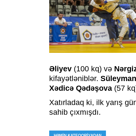
Əliyev
(100 kq) və
Nərgi
kifayətləniblər.
Süleyman
Xədicə Qədəşova
(57 kq)
Xatırladaq ki, ilk yarış 
sahib çıxmışdı.
HƏMIN KATEQORIYADAN