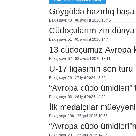
Göygöldə hazırlıq başa
Baxış sayı: 40
06 avqust 2026 16:45
Cüdoçularımızın dünya 
Baxış sayı: 51
05 avqust 2026 14:44
13 cüdoçumuz Avropa 
Baxış sayı: 62
03 avqust 2026 13:11
U-17 liqasının son turu 
Baxış sayı: 26
27 i̇yul 2026 13:29
“Avropa cüdo ümidləri” t
Baxış sayı: 86
26 i̇yul 2026 18:30
İlk medalçılar müəyyənl
Baxış sayı: 108
26 i̇yul 2026 10:55
“Avropa cüdo ümidləri”
Baxış sayı: 201
25 i̇yul 2026 14:26