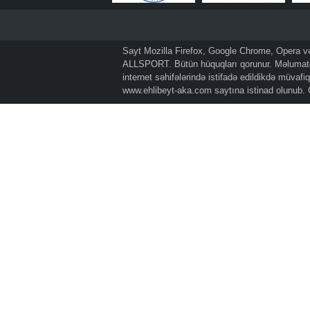
Sayt Mozilla Firefox, Google Chrome, Opera və 
ALLSPORT. Bütün hüquqları qorunur. Məlumatda
internet səhifələrində istifadə edildikdə müvaf
www.ehlibeyt-aka.com
saytına istinad olunub.