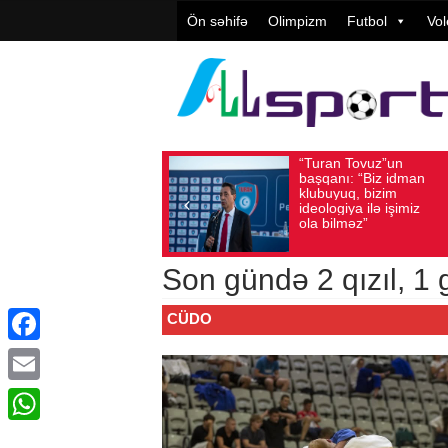
Ön səhifə
Olimpizm
Futbol
Vol
“Turan Tovuz”un
Avqust 05, 2026
Baxış sayı: 187
Avqust 05, 202
başqanı: “Biz idman
klubuyuq, bizim
ideologiya ilə işimiz
ola bilməz”
Son gündə 2 qızıl, 1
CÜDO
Facebook
Email
WhatsApp