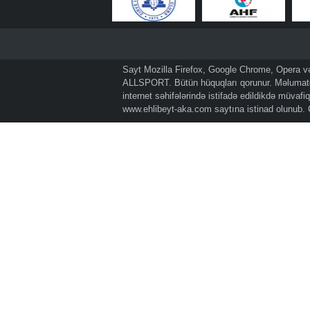
Sayt Mozilla Firefox, Google Chrome, Opera və 
ALLSPORT. Bütün hüquqları qorunur. Məlumatda
internet səhifələrində istifadə edildikdə müvaf
www.ehlibeyt-aka.com
saytına istinad olunub.