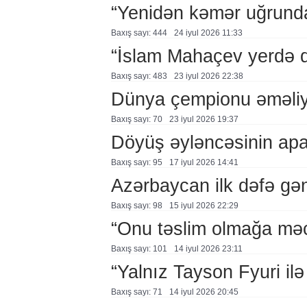
“Yenidən kəmər uğrund
Baxış sayı: 444
24 i̇yul 2026 11:33
“İslam Mahaçev yerdə da
Baxış sayı: 483
23 i̇yul 2026 22:38
Dünya çempionu əməliy
Baxış sayı: 70
23 i̇yul 2026 19:37
Döyüş əyləncəsinin apa
Baxış sayı: 95
17 i̇yul 2026 14:41
Azərbaycan ilk dəfə gə
Baxış sayı: 98
15 i̇yul 2026 22:29
“Onu təslim olmağa mə
Baxış sayı: 101
14 i̇yul 2026 23:11
“Yalnız Tayson Fyuri il
Baxış sayı: 71
14 i̇yul 2026 20:45