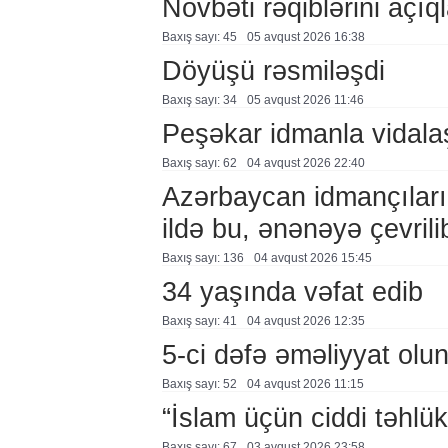
Növbəti rəqiblərini açıq
Baxış sayı: 45
05 avqust 2026 16:38
Döyüşü rəsmiləşdi
Baxış sayı: 34
05 avqust 2026 11:46
Peşəkar idmanla vidala
Baxış sayı: 62
04 avqust 2026 22:40
Azərbaycan idmançıları
ildə bu, ənənəyə çevril
Baxış sayı: 136
04 avqust 2026 15:45
34 yaşında vəfat edib
Baxış sayı: 41
04 avqust 2026 12:35
5-ci dəfə əməliyyat olu
Baxış sayı: 52
04 avqust 2026 11:15
“İslam üçün ciddi təhlük
Baxış sayı: 67
03 avqust 2026 23:58