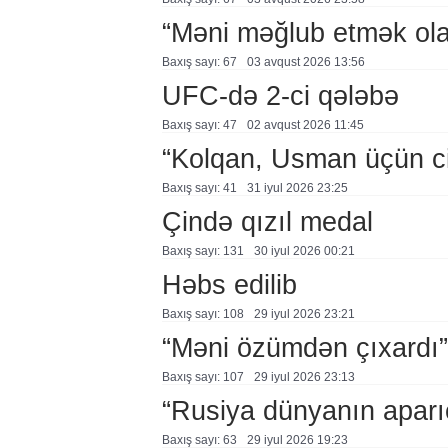
“Məni məğlub etmək ol
Baxış sayı: 67
03 avqust 2026 13:56
UFC-də 2-ci qələbə
Baxış sayı: 47
02 avqust 2026 11:45
“Kolqan, Usman üçün ci
Baxış sayı: 41
31 i̇yul 2026 23:25
Çində qızıl medal
Baxış sayı: 131
30 i̇yul 2026 00:21
Həbs edilib
Baxış sayı: 108
29 i̇yul 2026 23:21
“Məni özümdən çıxardı”
Baxış sayı: 107
29 i̇yul 2026 23:13
“Rusiya dünyanın aparıc
Baxış sayı: 63
29 i̇yul 2026 19:23