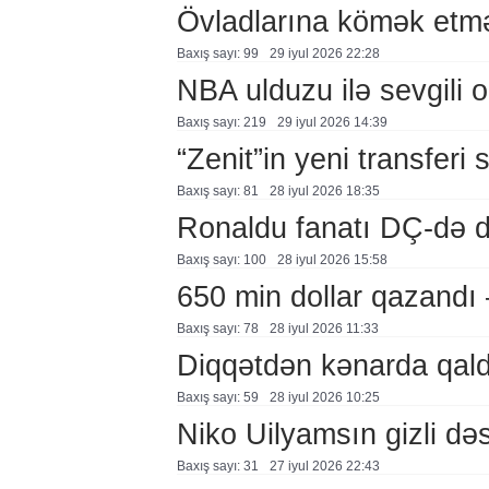
Övladlarına kömək etmə
Baxış sayı: 99
29 i̇yul 2026 22:28
NBA ulduzu ilə sevgili o
Baxış sayı: 219
29 i̇yul 2026 14:39
“Zenit”in yeni transferi 
Baxış sayı: 81
28 i̇yul 2026 18:35
Ronaldu fanatı DÇ-də 
Baxış sayı: 100
28 i̇yul 2026 15:58
650 min dollar qazand
Baxış sayı: 78
28 i̇yul 2026 11:33
Diqqətdən kənarda qal
Baxış sayı: 59
28 i̇yul 2026 10:25
Niko Uilyamsın gizli d
Baxış sayı: 31
27 i̇yul 2026 22:43