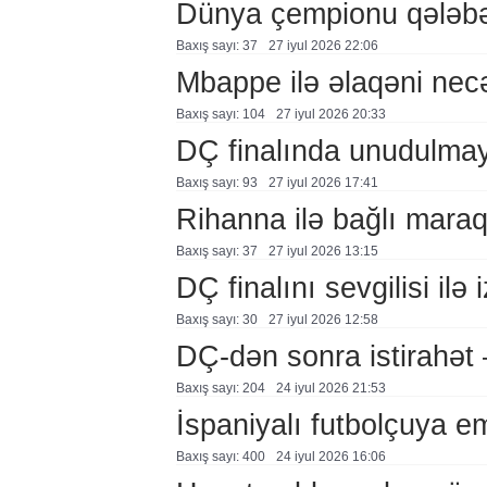
Dünya çempionu qələbə
Baxış sayı: 37
27 i̇yul 2026 22:06
Mbappe ilə əlaqəni nec
Baxış sayı: 104
27 i̇yul 2026 20:33
DÇ finalında unudulm
Baxış sayı: 93
27 i̇yul 2026 17:41
Rihanna ilə bağlı mara
Baxış sayı: 37
27 i̇yul 2026 13:15
DÇ finalını sevgilisi ilə 
Baxış sayı: 30
27 i̇yul 2026 12:58
DÇ-dən sonra istirahə
Baxış sayı: 204
24 i̇yul 2026 21:53
İspaniyalı futbolçuya 
Baxış sayı: 400
24 i̇yul 2026 16:06