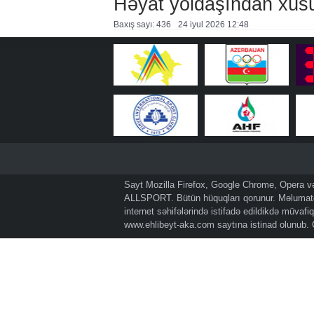
Həyat yoldaşından xüs
Baxış sayı: 436
24 i̇yul 2026 12:48
Sayt Mozilla Firefox, Google Chrome, Opera və 
ALLSPORT. Bütün hüquqları qorunur. Məlumatda
internet səhifələrində istifadə edildikdə müvaf
www.ehlibeyt-aka.com
saytına istinad olunub.