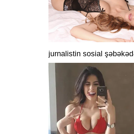
jurnalistin sosial şəbəkəd