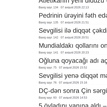
Atletikanın yeni ulduz
Baxış sayı: 134
07 avqust 2026 22:13
Pedrinin ürəyini fəth e
Baxış sayı: 135
07 avqust 2026 21:51
Sevgilisi ilə diqqət çə
Baxış sayı: 142
07 avqust 2026 20:51
Mundialdakı qollarını 
Baxış sayı: 141
07 avqust 2026 20:23
Oğluna qoyacağı adı a
Baxış sayı: 75
07 avqust 2026 15:52
Sevgilisi yenə diqqət 
Baxış sayı: 76
07 avqust 2026 15:16
DÇ-dən sonra Çin sərg
Baxış sayı: 93
07 avqust 2026 14:53
5 övladını yanına aldı