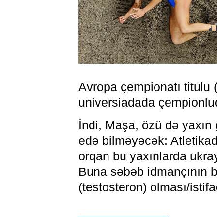
Avropa çempionatı titulu (
universiadada çempionlu
İndi, Maşa, özü də yaxın
edə bilməyəcək: Atletika
orqan bu yaxınlarda ukray
Buna səbəb idmançının 
(testosteron) olması/istifa