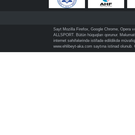
Sayt Mozilla Firefox, Google Chrome, Opera və 
ALLSPORT. Bütün hüquqları qorunur. Məlumatda
internet səhifələrində istifadə edildikdə müvaf
www.ehlibeyt-aka.com
saytına istinad olunub.