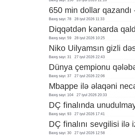
Baxış sayı: 136
28 i̇yul 2026 12:10
650 min dollar qazand
Baxış sayı: 78
28 i̇yul 2026 11:33
Diqqətdən kənarda qal
Baxış sayı: 59
28 i̇yul 2026 10:25
Niko Uilyamsın gizli d
Baxış sayı: 31
27 i̇yul 2026 22:43
Dünya çempionu qələbə
Baxış sayı: 37
27 i̇yul 2026 22:06
Mbappe ilə əlaqəni nec
Baxış sayı: 104
27 i̇yul 2026 20:33
DÇ finalında unudulm
Baxış sayı: 93
27 i̇yul 2026 17:41
DÇ finalını sevgilisi ilə 
Baxış sayı: 30
27 i̇yul 2026 12:58