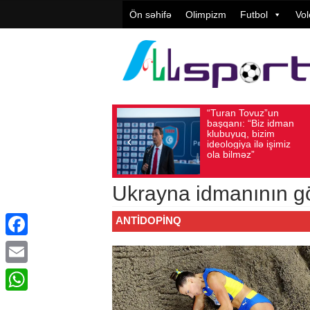
Ön səhifə
Olimpizm
Futbol
Vol
“Turan Tovuz”un
Vüqar
Avqust 05, 2026
Baxış sayı: 220
Avqust 05, 2026
Ba
başqanı: “Biz idman
Təşkil
klubuyuq, bizim
yüksə
ideologiya ilə işimiz
qiymət
ola bilməz”
Ukrayna idmanının g
ANTIDOPINQ
Facebook
Email
WhatsApp