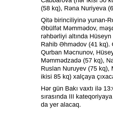
Cabbarova (hər ikisi 50 k
(58 kq), Rəna Nuriyeva (6
Qitə birinciliyinə yunan
Əbülfət Məmmədov, məşq
rəhbərliyi altında Hüseyn 
Rahib Əhmədov (41 kq). Ö
Qurban Məcnunov, Hüseyn 
Məmmədzadə (57 kq), Nad
Ruslan Nuruyev (75 kq),
ikisi 85 kq) xalçaya çıxac
Hər gün Bakı vaxtı ilə 13
sırasında III kateqoriya
da yer alacaq.