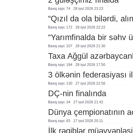
Baxış sayı: 74
28 i̇yul 2026 23:23
“Qızıl da ola bilərdi, al
Baxış sayı: 172
28 i̇yul 2026 22:22
“Yarımfinalda bir səhv 
Baxış sayı: 107
28 i̇yul 2026 21:30
Taxa Ağgül azərbaycanl
Baxış sayı: 194
28 i̇yul 2026 17:50
3 ölkənin federasiyası i
Baxış sayı: 130
27 i̇yul 2026 22:56
DÇ-nin finalında
Baxış sayı: 34
27 i̇yul 2026 21:42
Dünya çempionatının aç
Baxış sayı: 83
27 i̇yul 2026 20:11
İlk rəqiblər müəyyənləş