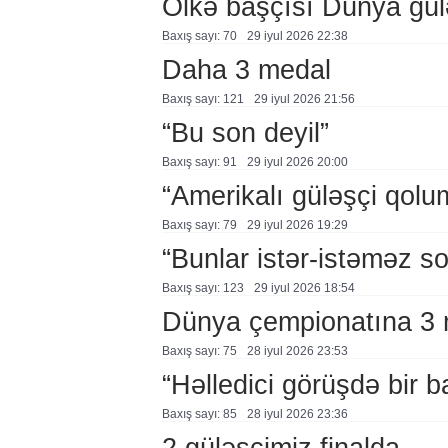
Ölkə başçısı Dünya güləş
Baxış sayı: 70
29 i̇yul 2026 22:38
Daha 3 medal
Baxış sayı: 121
29 i̇yul 2026 21:56
“Bu son deyil”
Baxış sayı: 91
29 i̇yul 2026 20:00
“Amerikalı güləşçi qolu
Baxış sayı: 79
29 i̇yul 2026 19:29
“Bunlar istər-istəməz so
Baxış sayı: 123
29 i̇yul 2026 18:54
Dünya çempionatına 3 m
Baxış sayı: 75
28 i̇yul 2026 23:53
“Həlledici görüşdə bir 
Baxış sayı: 85
28 i̇yul 2026 23:36
2 güləşçimiz finalda