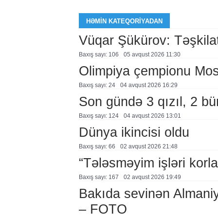
HƏMIN KATEQORIYADAN
Vüqar Şükürov: Təşkilat
Baxış sayı: 106
05 avqust 2026 11:30
Olimpiya çempionu Mo
Baxış sayı: 24
04 avqust 2026 16:29
Son gündə 3 qızıl, 2 bü
Baxış sayı: 124
04 avqust 2026 13:01
Dünya ikincisi oldu
Baxış sayı: 66
02 avqust 2026 21:48
“Tələsməyim işləri korla
Baxış sayı: 167
02 avqust 2026 19:49
Bakıda sevinən Almaniy
– FOTO