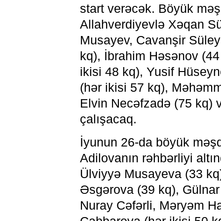
start verəcək. Böyük məş
Allahverdiyevlə Xəqan Sü
Musayev, Cavanşir Süley
kq), İbrahim Həsənov (44
ikisi 48 kq), Yusif Hüse
(hər ikisi 57 kq), Məhəmm
Elvin Necəfzadə (75 kq) 
çalışacaq.
İyunun 26-da böyük məş
Adilovanın rəhbərliyi alt
Ülviyyə Musayeva (33 kq
Əsgərova (39 kq), Gülnar 
Nuray Cəfərli, Məryəm Hac