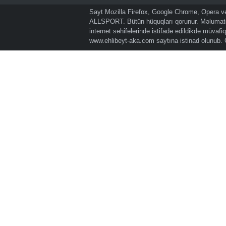
Sayt Mozilla Firefox, Google Chrome, Opera və 
ALLSPORT. Bütün hüquqları qorunur. Məlumatda
internet səhifələrində istifadə edildikdə müvaf
www.ehlibeyt-aka.com
saytına istinad olunub.