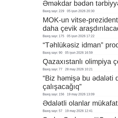
Əməkdar bədən tərbiyyəs
Baxış sayı: 229
05 i̇yun 2026 20:30
MOK-un vitse-prezidenti
daha çevik araşdırılaca
Baxış sayı: 175
05 i̇yun 2026 17:22
“Təhlükəsiz idman” pro
Baxış sayı: 90
05 i̇yun 2026 16:59
Qazaxıstanlı olimpiya ç
Baxış sayı: 77
28 may 2026 10:21
“Biz həmişə bu ədaləti
çalışacağıq”
Baxış sayı: 156
19 may 2026 13:09
Ədalətli olanlar mükafat
Baxış sayı: 57
19 may 2026 12:41