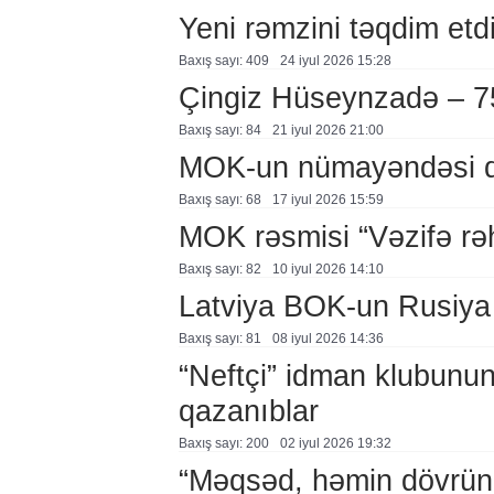
Yeni rəmzini təqdim etd
Baxış sayı: 409
24 i̇yul 2026 15:28
Çingiz Hüseynzadə – 7
Baxış sayı: 84
21 i̇yul 2026 21:00
MOK-un nümayəndəsi q
Baxış sayı: 68
17 i̇yul 2026 15:59
MOK rəsmisi “Vəzifə rəhb
Baxış sayı: 82
10 i̇yul 2026 14:10
Latviya BOK-un Rusiya q
Baxış sayı: 81
08 i̇yul 2026 14:36
“Neftçi” idman klubunun 
qazanıblar
Baxış sayı: 200
02 i̇yul 2026 19:32
“Məqsəd, həmin dövrün 