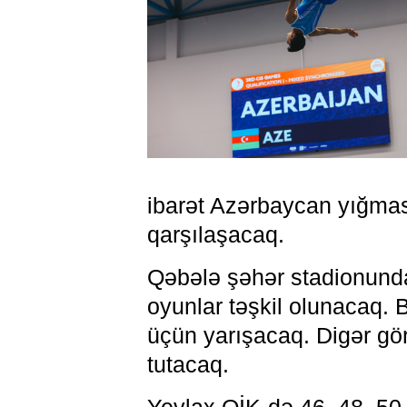
ibarət Azərbaycan yığmas
qarşılaşacaq.
Qəbələ şəhər stadionunda
oyunlar təşkil olunacaq. B
üçün yarışacaq. Digər gö
tutacaq.