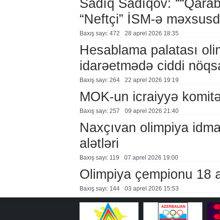
Sadıq Sadıqov: ““Qaraba
“Neftçi” İSM-ə məxsusd
Baxış sayı: 472
28 aprel 2026 18:35
Hesablama palatası oli
idarəetmədə ciddi nöqs
Baxış sayı: 264
22 aprel 2026 19:19
MOK-un icraiyyə komitə
Baxış sayı: 257
09 aprel 2026 21:40
Naxçıvan olimpiya idma
alətləri
Baxış sayı: 119
07 aprel 2026 19:00
Olimpiya çempionu 18 ayl
Baxış sayı: 144
03 aprel 2026 15:53