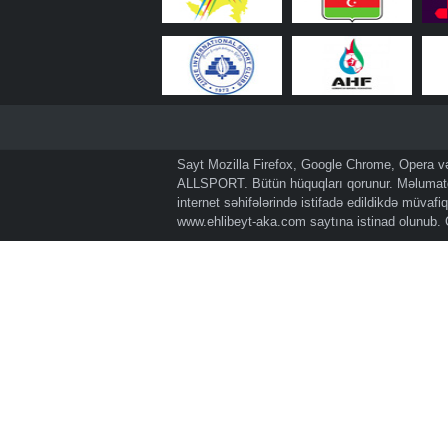
Sayt Mozilla Firefox, Google Chrome, Opera və 
ALLSPORT. Bütün hüquqları qorunur. Məlumatda
internet səhifələrində istifadə edildikdə müvaf
www.ehlibeyt-aka.com
saytına istinad olunub.