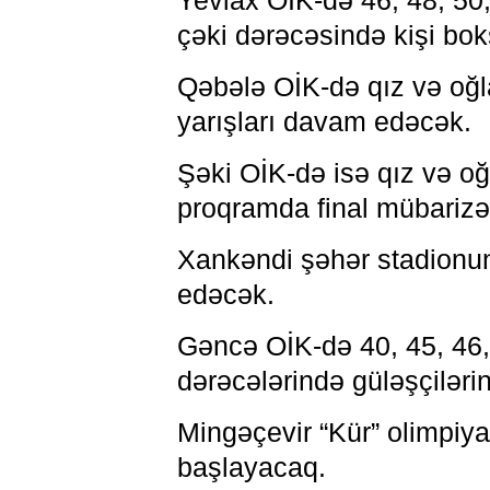
Yevlax OİK-də 46, 48, 50,
çəki dərəcəsində kişi bok
Qəbələ OİK-də qız və oğla
yarışları davam edəcək.
Şəki OİK-də isə qız və oğ
proqramda final mübarizə
Xankəndi şəhər stadionu
edəcək.
Gəncə OİK-də 40, 45, 46, 
dərəcələrində güləşçilərin
Mingəçevir “Kür” olimpiya
başlayacaq.