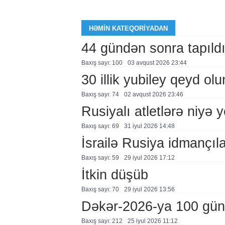
HƏMIN KATEQORIYADAN
44 gündən sonra tapıld
Baxış sayı: 100
03 avqust 2026 23:44
30 illik yubiley qeyd ol
Baxış sayı: 74
02 avqust 2026 23:46
Rusiyalı atletlərə niyə 
Baxış sayı: 69
31 i̇yul 2026 14:48
İsrailə Rusiya idmançılar
Baxış sayı: 59
29 i̇yul 2026 17:12
İtkin düşüb
Baxış sayı: 70
29 i̇yul 2026 13:56
Dəkər-2026-ya 100 gün
Baxış sayı: 212
25 i̇yul 2026 11:12