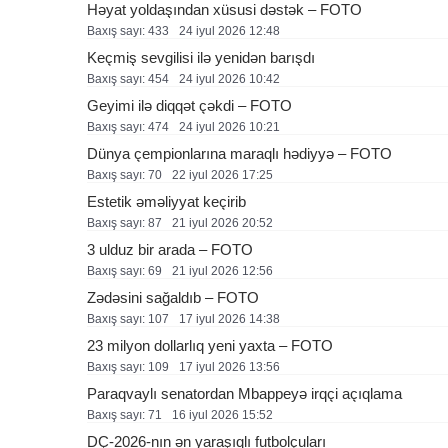
Həyat yoldaşından xüsusi dəstək – FOTO
Baxış sayı: 433
24 i̇yul 2026 12:48
Keçmiş sevgilisi ilə yenidən barışdı
Baxış sayı: 454
24 i̇yul 2026 10:42
Geyimi ilə diqqət çəkdi – FOTO
Baxış sayı: 474
24 i̇yul 2026 10:21
Dünya çempionlarına maraqlı hədiyyə – FOTO
Baxış sayı: 70
22 i̇yul 2026 17:25
Estetik əməliyyat keçirib
Baxış sayı: 87
21 i̇yul 2026 20:52
3 ulduz bir arada – FOTO
Baxış sayı: 69
21 i̇yul 2026 12:56
Zədəsini sağaldıb – FOTO
Baxış sayı: 107
17 i̇yul 2026 14:38
23 milyon dollarlıq yeni yaxta – FOTO
Baxış sayı: 109
17 i̇yul 2026 13:56
Paraqvaylı senatordan Mbappeyə irqçi açıqlama
Baxış sayı: 71
16 i̇yul 2026 15:52
DÇ-2026-nın ən yaraşıqlı futbolçuları