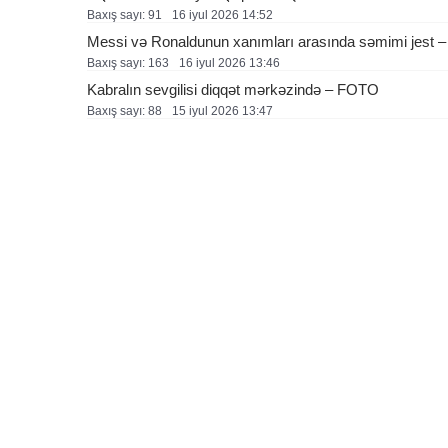
Baxış sayı: 91
16 i̇yul 2026 14:52
Messi və Ronaldunun xanımları arasında səmimi jest
Baxış sayı: 163
16 i̇yul 2026 13:46
Kabralın sevgilisi diqqət mərkəzində – FOTO
Baxış sayı: 88
15 i̇yul 2026 13:47