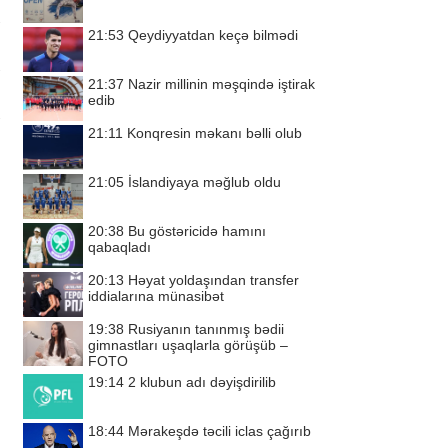
21:53
Qeydiyyatdan keçə bilmədi
21:37
Nazir millinin məşqində iştirak
edib
21:11
Konqresin məkanı bəlli olub
21:05
İslandiyaya məğlub oldu
20:38
Bu göstəricidə hamını
qabaqladı
20:13
Həyat yoldaşından transfer
iddialarına münasibət
19:38
Rusiyanın tanınmış bədii
gimnastları uşaqlarla görüşüb –
FOTO
19:14
2 klubun adı dəyişdirilib
18:44
Mərakeşdə təcili iclas çağırıb