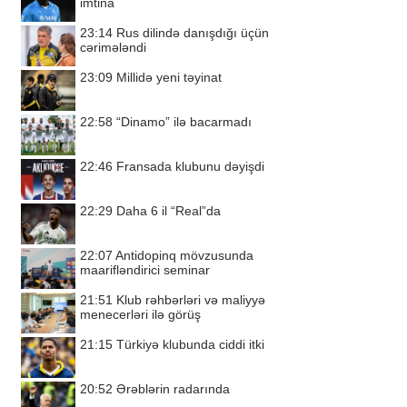
imtina
23:14
Rus dilində danışdığı üçün
cərimələndi
23:09
Millidə yeni təyinat
22:58
“Dinamo” ilə bacarmadı
22:46
Fransada klubunu dəyişdi
22:29
Daha 6 il “Real”da
22:07
Antidopinq mövzusunda
maarifləndirici seminar
21:51
Klub rəhbərləri və maliyyə
menecerləri ilə görüş
21:15
Türkiyə klubunda ciddi itki
20:52
Ərəblərin radarında