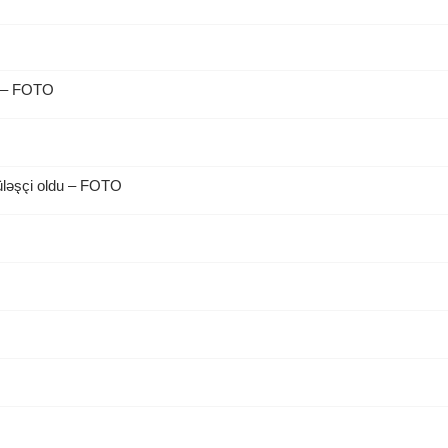
b – FOTO
üləşçi oldu – FOTO