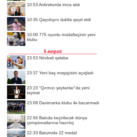
10:53
Antirekorda imza atdı
10:35
Qayıdışını dublla qeyd etdi
10:00
775 oyunlu müdafiəçinin yeni
klubu
5 avqust
23:53
Növbəti qələbə
23:37
Yeni baş məşqçisini açıqladı
23:23
“Qırmızı şeytanlar”da yeni
təyinat
23:08
Danimarka klubu ilə bacarmadı
22:56
Bakıda keçiriləcək dünya
çempionatlarına hazırlıq
22:33
Batumidə 22 medal