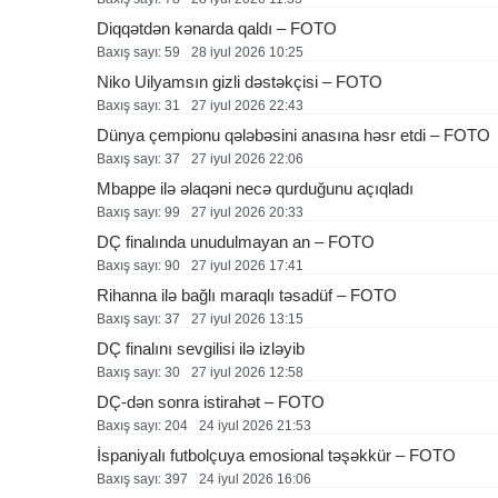
Diqqətdən kənarda qaldı – FOTO
Baxış sayı: 59
28 i̇yul 2026 10:25
Niko Uilyamsın gizli dəstəkçisi – FOTO
Baxış sayı: 31
27 i̇yul 2026 22:43
Dünya çempionu qələbəsini anasına həsr etdi – FOTO
Baxış sayı: 37
27 i̇yul 2026 22:06
Mbappe ilə əlaqəni necə qurduğunu açıqladı
Baxış sayı: 99
27 i̇yul 2026 20:33
DÇ finalında unudulmayan an – FOTO
Baxış sayı: 90
27 i̇yul 2026 17:41
Rihanna ilə bağlı maraqlı təsadüf – FOTO
Baxış sayı: 37
27 i̇yul 2026 13:15
DÇ finalını sevgilisi ilə izləyib
Baxış sayı: 30
27 i̇yul 2026 12:58
DÇ-dən sonra istirahət – FOTO
Baxış sayı: 204
24 i̇yul 2026 21:53
İspaniyalı futbolçuya emosional təşəkkür – FOTO
Baxış sayı: 397
24 i̇yul 2026 16:06