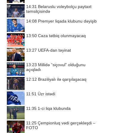
14:31
Belaruslu voleybolçu paytaxt
təmsilçisində
14:08
Premyer liqada klubunu dəyişib
13:50
Cəza tətbiq olunmayacaq
13:27
UEFA-dan təyinat
13:23
Millidə “siçovul” olduğunu
açıqladı
12:12
Braziliyalı ilə qarşılaşacaq
11:51
Üzr istədi
11:35
1-ci liqa klubunda
11:25
Çempionluq vədi gerçəkləşdi –
FOTO