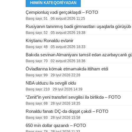
HƏMIN KATEQORIYADAN
Çempionluq vədi gerçəkləşdi – FOTO
Baxış sayı: 51
06 avqust 2026 11:25
Rusiyanın tanınmış bədii gimnastları uşaqlarla görüşü
Baxış sayı: 52
05 avqust 2026 19:38
Kriştianu Ronaldu evlənir
Baxış sayı: 48
05 avqust 2026 18:33
Bakıda sevinən Almaniyanı təmsil edən azərbaycanlı g
Baxış sayı: 70
02 avqust 2026 18:36
Övladlarına kömək etməməkdə ittiham etdi
Baxış sayı: 99
29 i̇yul 2026 22:28
NBA ulduzu ilə sevgili oldu
Baxış sayı: 210
29 i̇yul 2026 14:39
“Zenit”in yeni transferi sevgilisi ilə birlikdə – FOTO
Baxış sayı: 68
28 i̇yul 2026 18:35
Ronaldu fanatı DÇ-də diqqət çəkdi – FOTO
Baxış sayı: 93
28 i̇yul 2026 15:58
650 min dollar qazandı – FOTO
Baxış sayı: 78
28 i̇yul 2026 11:33