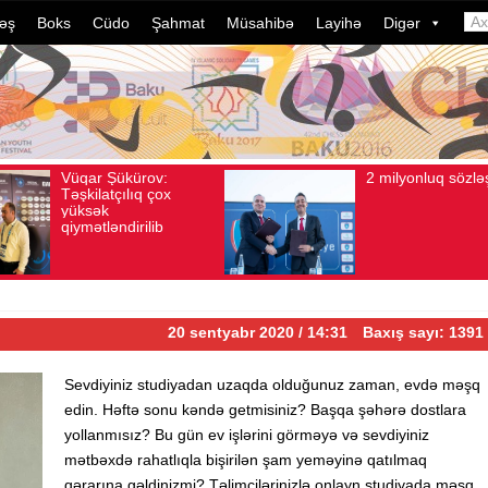
əş
Boks
Cüdo
Şahmat
Müsahibə
Layihə
Digər
2 milyonluq sözləşmə
Azərbayca
Avqust 04, 2026
Baxış sayı: 80
Avqust 04, 2026
Baxış s
idmançıları
dələduzluq 
davam edir
ildə bu, ə
çevrilib…
20 sentyabr 2020 / 14:31
Baxış sayı: 1391
Sevdiyiniz studiyadan uzaqda olduğunuz zaman, evdə məşq
edin. Həftə sonu kəndə getmisiniz? Başqa şəhərə dostlara
yollanmısız? Bu gün ev işlərini görməyə və sevdiyiniz
mətbəxdə rahatlıqla bişirilən şam yeməyinə qatılmaq
qərarına gəldinizmi? Təlimçilərinizlə onlayn studiyada məşq