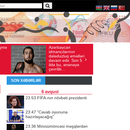
n
Ad gününü vətənində
ayı: 136
İyul 30, 2026
Baxış sayı: 238
nın
qeyd etməsə də,
əməlləri
ürəyi hər zaman
. Son 5
doğma yurdu ilə
nənəyə
döyünür
SON XƏBƏRLƏR
6 avqust
23:53
FİFA-nın növbəti prezidenti
23:47
“Cavab oyununa
hazırlaşacağıq”
23:36
Mövsümöncəsi məşqlərdən