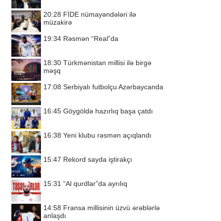
20:28
FİDE nümayəndələri ilə
müzakirə
19:34
Rəsmən “Real”da
18:30
Türkmənistan millisi ilə birgə
məşq
17:08
Serbiyalı futbolçu Azərbaycanda
16:45
Göygöldə hazırlıq başa çatdı
16:38
Yeni klubu rəsmən açıqlandı
15:47
Rekord sayda iştirakçı
15:31
“Al qurdlar”da ayrılıq
14:58
Fransa millisinin üzvü ərəblərlə
anlaşdı