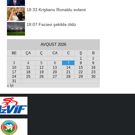
18:33
Kriştianu Ronaldu evlənir
18:07
Faciəvi şəkildə öldü
AVQUST 2026
BE
ÇA
Ç
CA
C
Ş
B
1
2
3
4
5
6
7
8
9
10
11
12
13
14
15
16
17
18
19
20
21
22
23
24
25
26
27
28
29
30
31
« İyl