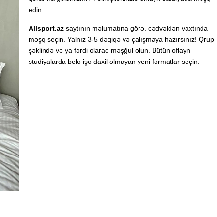
edin
Allsport.az
saytının məlumatına görə, cədvəldən vaxtında
məşq seçin. Yalnız 3-5 dəqiqə və çalışmaya hazırsınız! Qrup
şəklində və ya fərdi olaraq məşğul olun. Bütün oflayn
studiyalarda belə işə daxil olmayan yeni formatlar seçin: