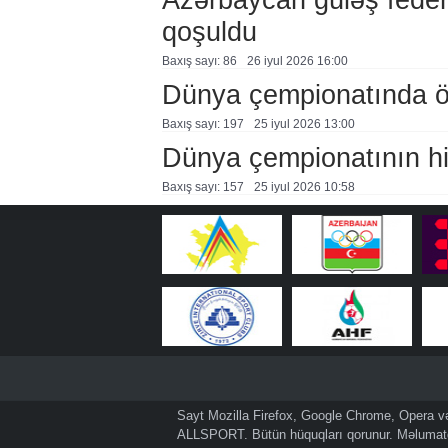
qoşuldu
Baxış sayı: 86
26 i̇yul 2026 16:00
Dünya çempionatında öl
Baxış sayı: 197
25 i̇yul 2026 13:00
Dünya çempionatının hi
Baxış sayı: 157
25 i̇yul 2026 10:58
Sayt Mozilla Firefox, Google Chrome, Opera və 
ALLSPORT. Bütün hüquqları qorunur. Məlumatda