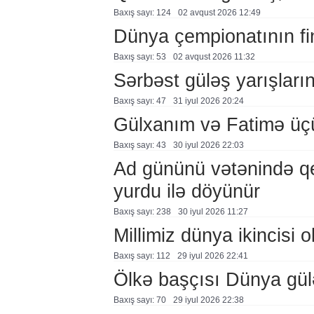
Baxış sayı: 124
02 avqust 2026 12:49
Dünya çempionatının fi
Baxış sayı: 53
02 avqust 2026 11:32
Sərbəst güləş yarışlarına
Baxış sayı: 47
31 i̇yul 2026 20:24
Gülxanım və Fatimə üçü
Baxış sayı: 43
30 i̇yul 2026 22:03
Ad gününü vətənində q
yurdu ilə döyünür
Baxış sayı: 238
30 i̇yul 2026 11:27
Millimiz dünya ikincisi o
Baxış sayı: 112
29 i̇yul 2026 22:41
Ölkə başçısı Dünya güləş
Baxış sayı: 70
29 i̇yul 2026 22:38