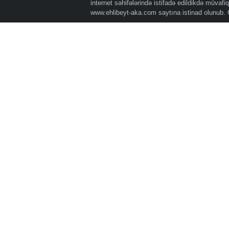
internet səhifələrində istifadə edildikdə müvaf
www.ehlibeyt-aka.com
saytına istinad olunub.