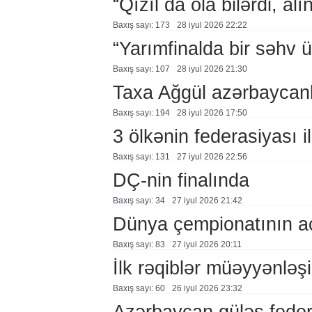
“Qızıl da ola bilərdi, al
Baxış sayı: 173
28 i̇yul 2026 22:22
“Yarımfinalda bir səhv 
Baxış sayı: 107
28 i̇yul 2026 21:30
Taxa Ağgül azərbaycanl
Baxış sayı: 194
28 i̇yul 2026 17:50
3 ölkənin federasiyası i
Baxış sayı: 131
27 i̇yul 2026 22:56
DÇ-nin finalında
Baxış sayı: 34
27 i̇yul 2026 21:42
Dünya çempionatının aç
Baxış sayı: 83
27 i̇yul 2026 20:11
İlk rəqiblər müəyyənləş
Baxış sayı: 60
26 i̇yul 2026 23:32
Azərbaycan güləş feder