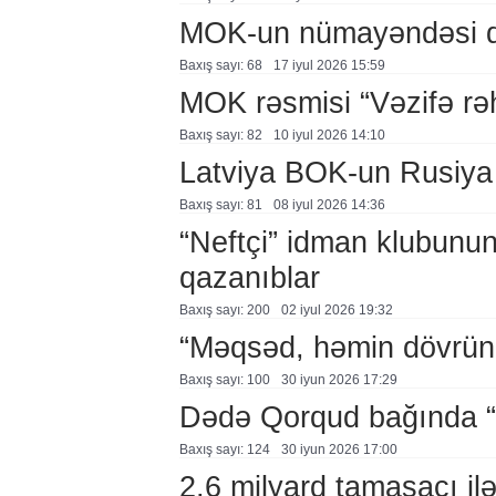
MOK-un nümayəndəsi q
Baxış sayı: 68
17 i̇yul 2026 15:59
MOK rəsmisi “Vəzifə rəhb
Baxış sayı: 82
10 i̇yul 2026 14:10
Latviya BOK-un Rusiya q
Baxış sayı: 81
08 i̇yul 2026 14:36
“Neftçi” idman klubunun 
qazanıblar
Baxış sayı: 200
02 i̇yul 2026 19:32
“Məqsəd, həmin dövrün 
Baxış sayı: 100
30 i̇yun 2026 17:29
Dədə Qorqud bağında “
Baxış sayı: 124
30 i̇yun 2026 17:00
2,6 milyard tamaşaçı il