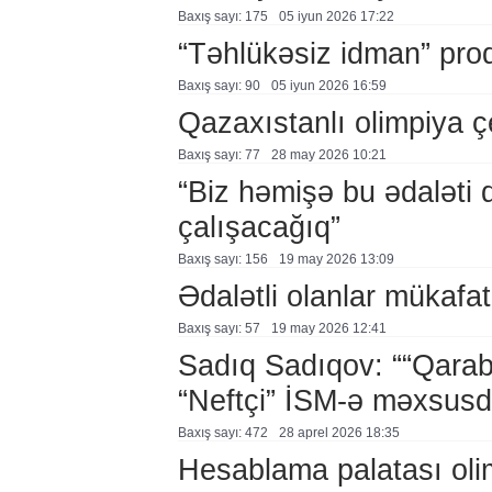
Baxış sayı: 175
05 i̇yun 2026 17:22
“Təhlükəsiz idman” pro
Baxış sayı: 90
05 i̇yun 2026 16:59
Qazaxıstanlı olimpiya ç
Baxış sayı: 77
28 may 2026 10:21
“Biz həmişə bu ədaləti
çalışacağıq”
Baxış sayı: 156
19 may 2026 13:09
Ədalətli olanlar mükafat
Baxış sayı: 57
19 may 2026 12:41
Sadıq Sadıqov: ““Qaraba
“Neftçi” İSM-ə məxsusd
Baxış sayı: 472
28 aprel 2026 18:35
Hesablama palatası oli