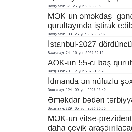
Baxış sayı: 87
25 i̇yun 2026 21:21
MOK-un əməkdaşı gənc o
qurultayında iştirak edi
Baxış sayı: 103
25 i̇yun 2026 17:07
İstanbul-2027 dördüncü 
Baxış sayı: 74
16 i̇yun 2026 22:15
AOK-un 55-ci baş qurul
Baxış sayı: 93
12 i̇yun 2026 16:39
İdmanda ən nüfuzlu şəx
Baxış sayı: 124
09 i̇yun 2026 18:40
Əməkdar bədən tərbiyyəs
Baxış sayı: 229
05 i̇yun 2026 20:30
MOK-un vitse-prezidenti
daha çevik araşdırılaca