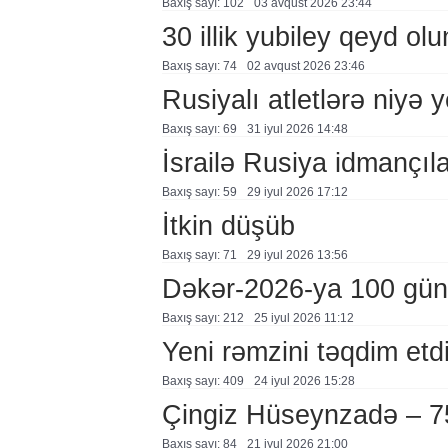
Baxış sayı: 102
03 avqust 2026 23:44
30 illik yubiley qeyd ol
Baxış sayı: 74
02 avqust 2026 23:46
Rusiyalı atletlərə niyə 
Baxış sayı: 69
31 i̇yul 2026 14:48
İsrailə Rusiya idmançılar
Baxış sayı: 59
29 i̇yul 2026 17:12
İtkin düşüb
Baxış sayı: 71
29 i̇yul 2026 13:56
Dəkər-2026-ya 100 gün
Baxış sayı: 212
25 i̇yul 2026 11:12
Yeni rəmzini təqdim etd
Baxış sayı: 409
24 i̇yul 2026 15:28
Çingiz Hüseynzadə – 7
Baxış sayı: 84
21 i̇yul 2026 21:00