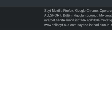
Sayt Mozilla Firefox, Google Chrome, Opera və 
ALLSPORT. Bütün hüquqları qorunur. Məlumatda
internet səhifələrində istifadə edildikdə müvaf
www.ehlibeyt-aka.com
saytına istinad olunub.