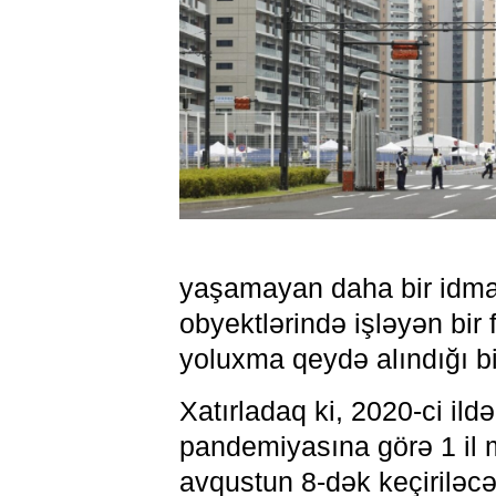
yaşamayan daha bir idma
obyektlərində işləyən bir 
yoluxma qeydə alındığı bil
Xatırladaq ki, 2020-ci ild
pandemiyasına görə 1 il m
avqustun 8-dək keçiriləcək