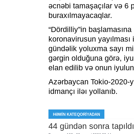
əcnəbi tamaşaçılar və 6 p
buraxılmayacaqlar.
“Dördilliy”in başlamasın
koronavirusun yayılması il
gündəlik yoluxma sayı mi
gərgin olduğuna görə, iyu
elan edilib və onun iyulu
Azərbaycan Tokio-2020-y
idmançı iləı yollanıb.
HƏMIN KATEQORIYADAN
44 gündən sonra tapıld