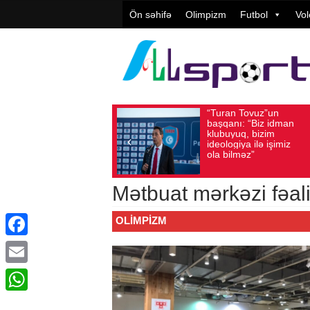
Ön səhifə
Olimpizm
Futbol
Vol
“Turan Tovuz”un
Vüqar
Avqust 05, 2026
Baxış sayı: 218
Avqust 05, 2026
Ba
başqanı: “Biz idman
Təşkil
klubuyuq, bizim
yüksə
ideologiya ilə işimiz
qiymət
ola bilməz”
Mətbuat mərkəzi fəal
OLIMPIZM
Facebook
Email
WhatsApp