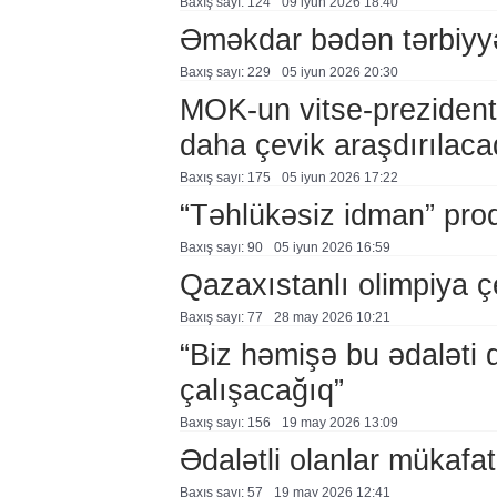
Baxış sayı: 124
09 i̇yun 2026 18:40
Əməkdar bədən tərbiyyəs
Baxış sayı: 229
05 i̇yun 2026 20:30
MOK-un vitse-prezidenti
daha çevik araşdırılaca
Baxış sayı: 175
05 i̇yun 2026 17:22
“Təhlükəsiz idman” pro
Baxış sayı: 90
05 i̇yun 2026 16:59
Qazaxıstanlı olimpiya ç
Baxış sayı: 77
28 may 2026 10:21
“Biz həmişə bu ədaləti
çalışacağıq”
Baxış sayı: 156
19 may 2026 13:09
Ədalətli olanlar mükafat
Baxış sayı: 57
19 may 2026 12:41