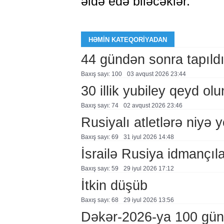
əldə edə biləcəklər.
HƏMIN KATEQORIYADAN
44 gündən sonra tapıld
Baxış sayı: 100
03 avqust 2026 23:44
30 illik yubiley qeyd ol
Baxış sayı: 74
02 avqust 2026 23:46
Rusiyalı atletlərə niyə 
Baxış sayı: 69
31 i̇yul 2026 14:48
İsrailə Rusiya idmançılar
Baxış sayı: 59
29 i̇yul 2026 17:12
İtkin düşüb
Baxış sayı: 68
29 i̇yul 2026 13:56
Dəkər-2026-ya 100 gün