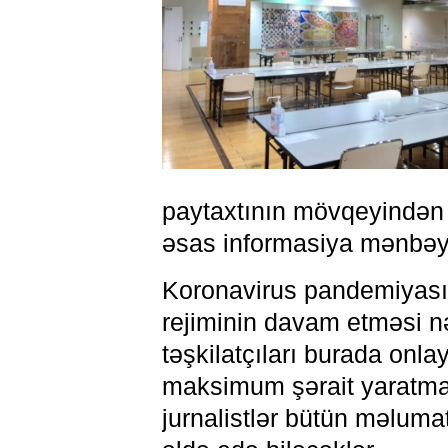
paytaxtının mövqeyindən y
əsas informasiya mənbəy
Koronavirus pandemiyası 
rejiminin davam etməsi n
təşkilatçıları burada onl
maksimum şərait yaratmağ
jurnalistlər bütün məluma