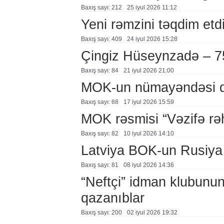
Baxış sayı: 212
25 i̇yul 2026 11:12
Yeni rəmzini təqdim etd
Baxış sayı: 409
24 i̇yul 2026 15:28
Çingiz Hüseynzadə – 7
Baxış sayı: 84
21 i̇yul 2026 21:00
MOK-un nümayəndəsi q
Baxış sayı: 68
17 i̇yul 2026 15:59
MOK rəsmisi “Vəzifə rəhb
Baxış sayı: 82
10 i̇yul 2026 14:10
Latviya BOK-un Rusiya q
Baxış sayı: 81
08 i̇yul 2026 14:36
“Neftçi” idman klubunun 
qazanıblar
Baxış sayı: 200
02 i̇yul 2026 19:32