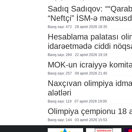
Sadıq Sadıqov: ““Qaraba
“Neftçi” İSM-ə məxsusd
Baxış sayı: 472
28 aprel 2026 18:35
Hesablama palatası oli
idarəetmədə ciddi nöqs
Baxış sayı: 264
22 aprel 2026 19:19
MOK-un icraiyyə komitə
Baxış sayı: 257
09 aprel 2026 21:40
Naxçıvan olimpiya idma
alətləri
Baxış sayı: 119
07 aprel 2026 19:00
Olimpiya çempionu 18 ayl
Baxış sayı: 144
03 aprel 2026 15:53