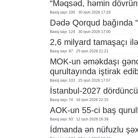
“Məqsəd, həmin dövrün 
Baxış sayı: 100
30 i̇yun 2026 17:29
Dədə Qorqud bağında “
Baxış sayı: 124
30 i̇yun 2026 17:00
2,6 milyard tamaşaçı il
Baxış sayı: 87
25 i̇yun 2026 21:21
MOK-un əməkdaşı gənc o
qurultayında iştirak edi
Baxış sayı: 103
25 i̇yun 2026 17:07
İstanbul-2027 dördüncü 
Baxış sayı: 74
16 i̇yun 2026 22:15
AOK-un 55-ci baş qurul
Baxış sayı: 93
12 i̇yun 2026 16:39
İdmanda ən nüfuzlu şəx