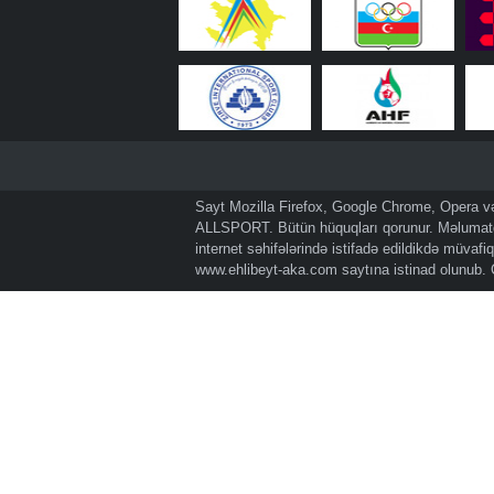
Sayt Mozilla Firefox, Google Chrome, Opera və 
ALLSPORT. Bütün hüquqları qorunur. Məlumatda
internet səhifələrində istifadə edildikdə müvaf
www.ehlibeyt-aka.com
saytına istinad olunub.