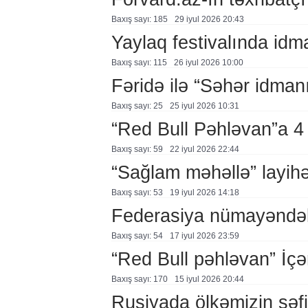
Baxış sayı: 185
29 i̇yul 2026 20:43
Yaylaq festivalında id
Baxış sayı: 115
26 i̇yul 2026 10:00
Fəridə ilə “Səhər idman
Baxış sayı: 25
25 i̇yul 2026 10:31
“Red Bull Pəhləvan”a 4
Baxış sayı: 59
22 i̇yul 2026 22:44
“Sağlam məhəllə” layihə
Baxış sayı: 53
19 i̇yul 2026 14:18
Federasiya nümayəndələ
Baxış sayı: 54
17 i̇yul 2026 23:59
“Red Bull pəhləvan” İçə
Baxış sayı: 170
15 i̇yul 2026 20:44
Rusiyada ölkəmizin səfir