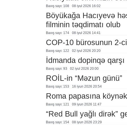
Baxış sayı: 108
08 i̇yul 2026 16:02
Böyükağa Hacıyevə həs
filminin təqdimatı olub
Baxış sayı: 174
08 i̇yul 2026 14:41
COP-10 bürosunun 2-ci i
Baxış sayı: 122
02 i̇yul 2026 20:20
İdmanda dopinqə qarşı t
Baxış sayı: 93
02 i̇yul 2026 20:00
ROİL-in “Məzun günü”
Baxış sayı: 153
16 i̇yun 2026 20:54
Roma papasına köynək h
Baxış sayı: 121
09 i̇yun 2026 11:47
“Red Bull yağlı dirək” g
Baxış sayı: 154
08 i̇yun 2026 23:29