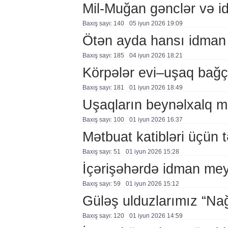
Mil-Muğan gənclər və idm
Baxış sayı: 140
05 i̇yun 2026 19:09
Ötən ayda hansı idman n
Baxış sayı: 185
04 i̇yun 2026 18:21
Körpələr evi–uşaq bağç
Baxış sayı: 181
01 i̇yun 2026 18:49
Uşaqların beynəlxalq m
Baxış sayı: 100
01 i̇yun 2026 16:37
Mətbuat katibləri üçün t
Baxış sayı: 51
01 i̇yun 2026 15:28
İçərişəhərdə idman me
Baxış sayı: 59
01 i̇yun 2026 15:12
Güləş ulduzlarımız “Nağ
Baxış sayı: 120
01 i̇yun 2026 14:59