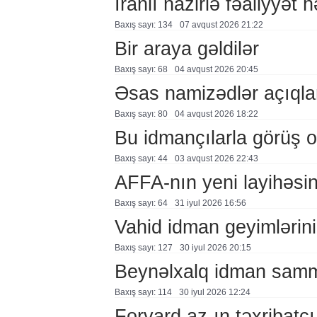
İranlı nazirlə fəaliyyət h
Baxış sayı: 134
07 avqust 2026 21:22
Bir araya gəldilər
Baxış sayı: 68
04 avqust 2026 20:45
Əsas namizədlər açıqla
Baxış sayı: 80
04 avqust 2026 18:22
Bu idmançılarla görüş o
Baxış sayı: 44
03 avqust 2026 22:43
AFFA-nın yeni layihəsi
Baxış sayı: 64
31 i̇yul 2026 16:56
Vahid idman geyimlərin
Baxış sayı: 127
30 i̇yul 2026 20:15
Beynəlxalq idman samm
Baxış sayı: 114
30 i̇yul 2026 12:24
Forvard.az-ın təxribatçı