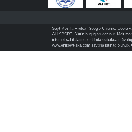
Sayt Mozilla Firefox, Google Chrome, Opera və 
ALLSPORT. Bütün hüquqları qorunur. Məlumatda
internet səhifələrində istifadə edildikdə müvaf
www.ehlibeyt-aka.com
saytına istinad olunub.