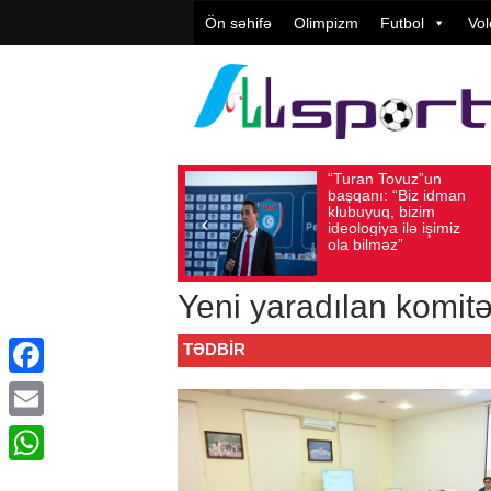
Ön səhifə
Olimpizm
Futbol
Vol
“Turan Tovuz”un
Vüqar Şük
Avqust 05, 2026
Baxış sayı: 220
Avqust 05, 2026
Baxış 
başqanı: “Biz idman
Təşkilatçıl
klubuyuq, bizim
yüksək
ideologiya ilə işimiz
qiymətləndi
ola bilməz”
Yeni yaradılan komitən
TƏDBIR
Facebook
Email
WhatsApp