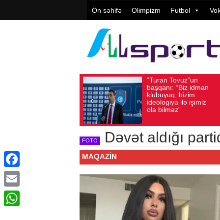
Ön səhifə
Olimpizm
Futbol
Vol
“Turan Tovuz”un
Avqust 05, 2026
Baxış sayı: 208
Avqust 0
başqanı: “Biz idman
klubuyuq, bizim
ideologiya ilə işimiz
ola bilməz”
Dəvət aldığı parti
FOTO
MAQAZIN
Facebook
Email
WhatsApp