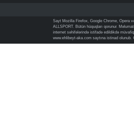
Sayt Mozilla Firefox, Google Chrome, Opera və 
ALLSPORT. Bütün hüquqları qorunur. Məlumatda
internet səhifələrində istifadə edildikdə müvaf
www.ehlibeyt-aka.com
saytına istinad olunub.