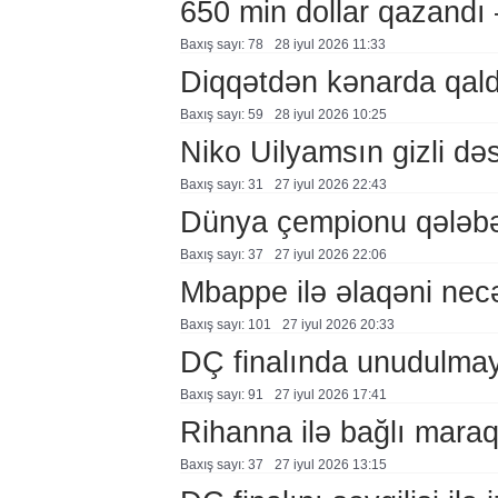
650 min dollar qazand
Baxış sayı: 78
28 i̇yul 2026 11:33
Diqqətdən kənarda qal
Baxış sayı: 59
28 i̇yul 2026 10:25
Niko Uilyamsın gizli d
Baxış sayı: 31
27 i̇yul 2026 22:43
Dünya çempionu qələbə
Baxış sayı: 37
27 i̇yul 2026 22:06
Mbappe ilə əlaqəni nec
Baxış sayı: 101
27 i̇yul 2026 20:33
DÇ finalında unudulm
Baxış sayı: 91
27 i̇yul 2026 17:41
Rihanna ilə bağlı mara
Baxış sayı: 37
27 i̇yul 2026 13:15