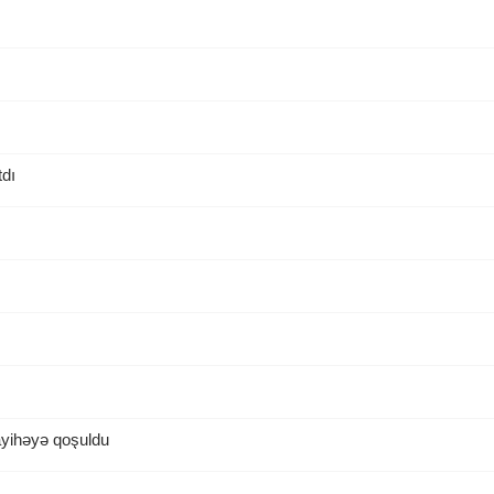
tdı
ayihəyə qoşuldu