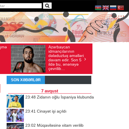
Ad gününü vətənində
ı: 136
İyul 30, 2026
Baxış sayı: 238
n
qeyd etməsə də,
əlləri
ürəyi hər zaman
Son 5
doğma yurdu ilə
nəyə
döyünür
SON XƏBƏRLƏR
7 avqust
23:48
Zidanın oğlu İspaniya klubunda
23:41
Cinayət işi açıldı
23:02
Müqaviləsinə xitam verilib