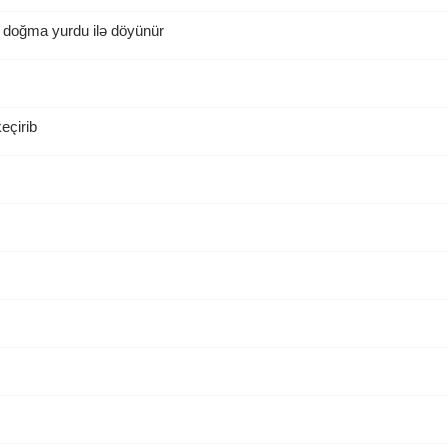
 doğma yurdu ilə döyünür
eçirib