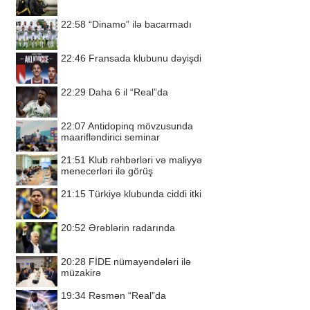
22:58
“Dinamo” ilə bacarmadı
22:46
Fransada klubunu dəyişdi
22:29
Daha 6 il “Real”da
22:07
Antidopinq mövzusunda
maarifləndirici seminar
21:51
Klub rəhbərləri və maliyyə
menecerləri ilə görüş
21:15
Türkiyə klubunda ciddi itki
20:52
Ərəblərin radarında
20:28
FİDE nümayəndələri ilə
müzakirə
19:34
Rəsmən “Real”da