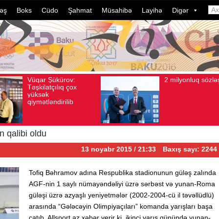
əş
Boks
Cüdo
Şahmat
Müsahibə
Layihə
Digər
2 milyonluq sözləşmə
Azərbaycan
vqust 04, 2026
Baxış sayı: 80
Avqust 04, 2026
Baxış say
idmançılarını
dələduzluq əm
davam edir. 
ildə bu, ənə
çevrilib…
 qalibi oldu
13 noyabr 2015 / 21:33
Baxış sayı: 2244
Tofiq Bəhramov adına Respublika stadionunun güləş zalında
AGF-nin 1 saylı nümayəndəliyi üzrə sərbəst və yunan-Roma
güləşi üzrə azyaşlı yeniyetmələr (2002-2004-cü il təvəllüdlü)
arasında “Gələcəyin Olimpiyaçıları” komanda yarışları başa
çatıb. Allsport.az xəbər verir ki, ikinci yarış günündə yunan-