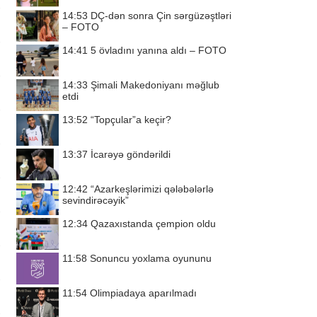
14:53
DÇ-dən sonra Çin sərgüzəştləri
– FOTO
14:41
5 övladını yanına aldı – FOTO
14:33
Şimali Makedoniyanı məğlub
etdi
13:52
“Topçular”a keçir?
13:37
İcarəyə göndərildi
12:42
“Azarkeşlərimizi qələbələrlə
sevindirəcəyik”
12:34
Qazaxıstanda çempion oldu
11:58
Sonuncu yoxlama oyununu
11:54
Olimpiadaya aparılmadı