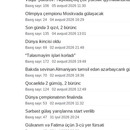
Baxış sayı: 106
05 avqust 2026 11:30
Olimpiya çempionu Moskvada güləşəcək
Baxış sayı: 24
04 avqust 2026 16:29
Son gündə 3 qızıl, 2 bürünc
Baxış sayı: 135
04 avqust 2026 13:01
Dünya ikincisi oldu
Baxış sayı: 69
02 avqust 2026 21:48
“Tələsməyim işləri korladı”
Baxış sayı: 172
02 avqust 2026 19:49
Bakıda sevinən Almaniyanı təmsil edən azərbaycanlı g
Baxış sayı: 70
02 avqust 2026 18:36
Qocaelidə 2 gümüş, 2 bürünc
Baxış sayı: 124
02 avqust 2026 12:49
Dünya çempionatının finalında
Baxış sayı: 53
02 avqust 2026 11:32
Sərbəst güləş yarışlarına start verilib
Baxış sayı: 47
31 i̇yul 2026 20:24
Gülxanım və Fatimə üçün 3-cü yer fürsəti