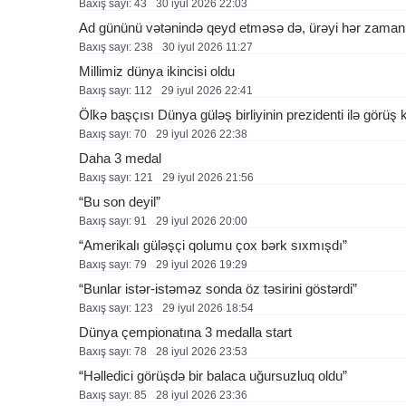
Baxış sayı: 43
30 i̇yul 2026 22:03
Ad gününü vətənində qeyd etməsə də, ürəyi hər zaman
Baxış sayı: 238
30 i̇yul 2026 11:27
Millimiz dünya ikincisi oldu
Baxış sayı: 112
29 i̇yul 2026 22:41
Ölkə başçısı Dünya güləş birliyinin prezidenti ilə görüş k
Baxış sayı: 70
29 i̇yul 2026 22:38
Daha 3 medal
Baxış sayı: 121
29 i̇yul 2026 21:56
“Bu son deyil”
Baxış sayı: 91
29 i̇yul 2026 20:00
“Amerikalı güləşçi qolumu çox bərk sıxmışdı”
Baxış sayı: 79
29 i̇yul 2026 19:29
“Bunlar istər-istəməz sonda öz təsirini göstərdi”
Baxış sayı: 123
29 i̇yul 2026 18:54
Dünya çempionatına 3 medalla start
Baxış sayı: 78
28 i̇yul 2026 23:53
“Həlledici görüşdə bir balaca uğursuzluq oldu”
Baxış sayı: 85
28 i̇yul 2026 23:36