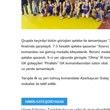
Qrupda keçirdiyi bütün görüşləri qələbə ilə tamamlayan 
finalında qarşılaşıb. 7:3 hesablı qələbə qazanan “Xosro
komandası isə gümüş medalla kifayətlənib. Bürünc meda
qələbə qazanıb. 5-ci yer uğrunda görüşdə “Olimp” İK kom
GK güləşçiləri “Pirallahı” GK komandasından üstün olub. 
cu yerdə tamamlayıb.
Yarışda ilk üç yeri tutmuş komandalar Azərbaycan Güləş 
mükafatı ilə təltif edilib.
HƏMIN KATEQORIYADAN
Vüqar Şükürov: Təşkilatçılıq çox yüksək qiymətləndirili