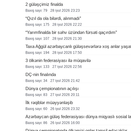
2 güləşçimiz finalda
Baxış sayı: 79
28 i̇yul 2026 23:23
“Qızıl da ola bilərdi, alınmadı”
Baxış sayı: 175
28 i̇yul 2026 22:22
“Yarımfinalda bir səhv üzündən fürsəti qaçırdım”
Baxış sayı: 107
28 i̇yul 2026 21:30
Taxa Ağgül azərbaycanlı güləşsevərlərə xoş anlar yaşa
Baxış sayı: 194
28 i̇yul 2026 17:50
3 ölkənin federasiyası ilə müqavilə
Baxış sayı: 133
27 i̇yul 2026 22:56
DÇ-nin finalında
Baxış sayı: 34
27 i̇yul 2026 21:42
Dünya çempionatının açılışı
Baxış sayı: 83
27 i̇yul 2026 20:11
İlk rəqiblər müəyyənləşib
Baxış sayı: 60
26 i̇yul 2026 23:32
Azərbaycan güləş federasiyası dünya miqyaslı sosial l
Baxış sayı: 86
26 i̇yul 2026 16:00
Dünya çempionatında ölkəmizi onlar təmsil edəcəklər