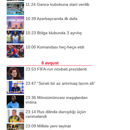
11:24
Gəncə kubokuna start verilib
10:39
Azərbaycanda ilk dəfə
10:23
Bölgə klubunda 3 ayrılıq
10:00
Komandası heç-heçə etdi
6 avqust
23:53
FİFA-nın növbəti prezidenti
23:47
“Sürəti bir az artırmaq lazım idi”
23:36
Mövsümöncəsi məşqlərdən
imtina
23:14
Rus dilində danışdığı üçün
cərimələndi
23:09
Millidə yeni təyinat