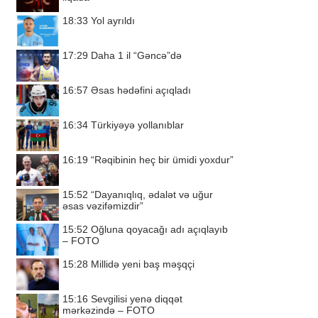
18:33
Yol ayrıldı
17:29
Daha 1 il “Gəncə”də
16:57
Əsas hədəfini açıqladı
16:34
Türkiyəyə yollanıblar
16:19
“Rəqibinin heç bir ümidi yoxdur”
15:52
“Dayanıqlıq, ədalət və uğur
əsas vəzifəmizdir”
15:52
Oğluna qoyacağı adı açıqlayıb
– FOTO
15:28
Millidə yeni baş məşqçi
15:16
Sevgilisi yenə diqqət
mərkəzində – FOTO