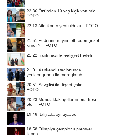
22:36
Özündən 10 yaş kiçik xanımla –
FOTO
22:13
Atletikanın yeni ulduzu – FOTO
21:51
Pedrinin ürəyini fəth edən gözəl
kimdir? – FOTO
21:22
İranlı nazirlə fəaliyyət hədəfi
21:01
Xankəndi stadionunda
yenidənqurma ilə maraqlanıb
20:51
Sevgilisi ilə diqqət çəkdi –
FOTO
20:23
Mundialdakı qollarını ona həsr
etdi – FOTO
19:48
İtaliyada oynayacaq
18:58
Olimpiya çempionu premyer
liqada