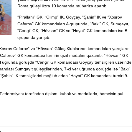
Roma güləşi üzrə 10 komanda mübarizə aparıb.
“Pirallahı” GK, “Olimp” İK, Göyçay, “Şahin” İK və “Xosrov
Cəfərov” GK komandaları A qrupunda, “Bakı” GK, Sumqayıt,
“Cəngi” GK, “Hövsan” GK və “Həyat” GK komandaları isə B
qrupunda yarışıb.
“Xosrov Cəfərov” və “Hövsan” Güləş Klublarının komandaları yarışların
v Cəfərov” GK komandası turnirin qızıl medalını qazanıb. “Hövsan” GK
l uğrunda görüşdə “Cəngi” GK komandası Göyçay təmsilçiləri üzərində
andası Sumqayıt güləşçilərindən, 7-ci yer uğrunda görüşdə isə “Bakı”
“Şahin” İK təmsilçilərini məğlub edən “Həyat” GK komandası turniri 9-
Federasiyası tərəfindən diplom, kubok və medallarla, həmçinin pul
b