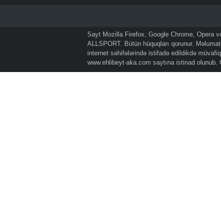
Sayt Mozilla Firefox, Google Chrome, Opera və 
ALLSPORT. Bütün hüquqları qorunur. Məlumatda
internet səhifələrində istifadə edildikdə müvaf
www.ehlibeyt-aka.com
saytına istinad olunub.