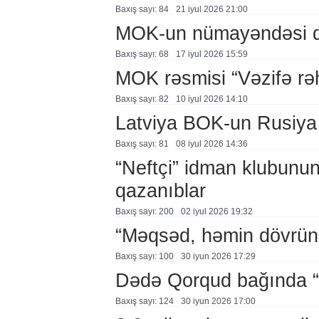
Baxış sayı: 84
21 i̇yul 2026 21:00
MOK-un nümayəndəsi q
Baxış sayı: 68
17 i̇yul 2026 15:59
MOK rəsmisi “Vəzifə rəhb
Baxış sayı: 82
10 i̇yul 2026 14:10
Latviya BOK-un Rusiya q
Baxış sayı: 81
08 i̇yul 2026 14:36
“Neftçi” idman klubunun 
qazanıblar
Baxış sayı: 200
02 i̇yul 2026 19:32
“Məqsəd, həmin dövrün 
Baxış sayı: 100
30 i̇yun 2026 17:29
Dədə Qorqud bağında “
Baxış sayı: 124
30 i̇yun 2026 17:00