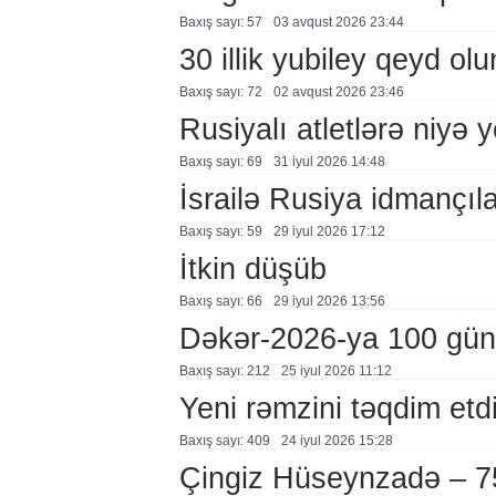
Baxış sayı: 57
03 avqust 2026 23:44
30 illik yubiley qeyd ol
Baxış sayı: 72
02 avqust 2026 23:46
Rusiyalı atletlərə niyə 
Baxış sayı: 69
31 i̇yul 2026 14:48
İsrailə Rusiya idmançılar
Baxış sayı: 59
29 i̇yul 2026 17:12
İtkin düşüb
Baxış sayı: 66
29 i̇yul 2026 13:56
Dəkər-2026-ya 100 gün
Baxış sayı: 212
25 i̇yul 2026 11:12
Yeni rəmzini təqdim etd
Baxış sayı: 409
24 i̇yul 2026 15:28
Çingiz Hüseynzadə – 7