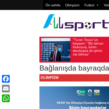
Ön səhifə
Olimpizm
Futbol
Vol
“Turan Tovuz”un
Vüqar Ş
Avqust 05, 2026
Baxış sayı: 196
Avqust 05, 2026
Bax
başqanı: “Biz idman
Təşkilat
klubuyuq, bizim
yüksək
ideologiya ilə işimiz
qiymətlə
ola bilməz”
Bağlanışda bayraqdar
OLIMPIZM
Facebook
Email
WhatsApp