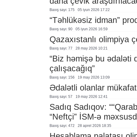
daha çevik araşdırılaca
Baxış sayı: 175
05 i̇yun 2026 17:22
“Təhlükəsiz idman” pro
Baxış sayı: 90
05 i̇yun 2026 16:59
Qazaxıstanlı olimpiya ç
Baxış sayı: 77
28 may 2026 10:21
“Biz həmişə bu ədaləti
çalışacağıq”
Baxış sayı: 156
19 may 2026 13:09
Ədalətli olanlar mükafat
Baxış sayı: 57
19 may 2026 12:41
Sadıq Sadıqov: ““Qaraba
“Neftçi” İSM-ə məxsusd
Baxış sayı: 472
28 aprel 2026 18:35
Hesablama palatası oli