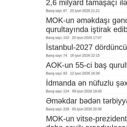
2,6 milyard tamaşaçı il
Baxış sayı: 87
25 i̇yun 2026 21:21
MOK-un əməkdaşı gənc o
qurultayında iştirak edi
Baxış sayı: 102
25 i̇yun 2026 17:07
İstanbul-2027 dördüncü 
Baxış sayı: 74
16 i̇yun 2026 22:15
AOK-un 55-ci baş qurul
Baxış sayı: 93
12 i̇yun 2026 16:39
İdmanda ən nüfuzlu şəx
Baxış sayı: 124
09 i̇yun 2026 18:40
Əməkdar bədən tərbiyyəs
Baxış sayı: 229
05 i̇yun 2026 20:30
MOK-un vitse-prezidenti