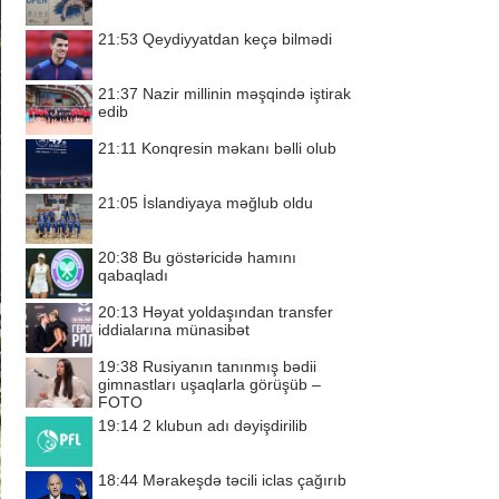
21:53
Qeydiyyatdan keçə bilmədi
21:37
Nazir millinin məşqində iştirak
edib
21:11
Konqresin məkanı bəlli olub
21:05
İslandiyaya məğlub oldu
20:38
Bu göstəricidə hamını
qabaqladı
20:13
Həyat yoldaşından transfer
iddialarına münasibət
19:38
Rusiyanın tanınmış bədii
gimnastları uşaqlarla görüşüb –
FOTO
19:14
2 klubun adı dəyişdirilib
18:44
Mərakeşdə təcili iclas çağırıb