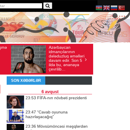
Ad gününü vətənində
36
İyul 30, 2026
Baxış sayı: 238
qeyd etməsə də,
ri
ürəyi hər zaman
5
doğma yurdu ilə
döyünür
SON XƏBƏRLƏR
6 avqust
23:53
FİFA-nın növbəti prezidenti
23:47
“Cavab oyununa
hazırlaşacağıq”
23:36
Mövsümöncəsi məşqlərdən