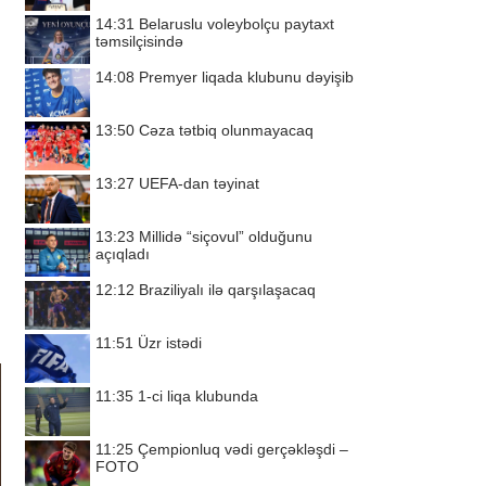
14:31
Belaruslu voleybolçu paytaxt
təmsilçisində
14:08
Premyer liqada klubunu dəyişib
13:50
Cəza tətbiq olunmayacaq
13:27
UEFA-dan təyinat
13:23
Millidə “siçovul” olduğunu
açıqladı
12:12
Braziliyalı ilə qarşılaşacaq
11:51
Üzr istədi
11:35
1-ci liqa klubunda
11:25
Çempionluq vədi gerçəkləşdi –
FOTO