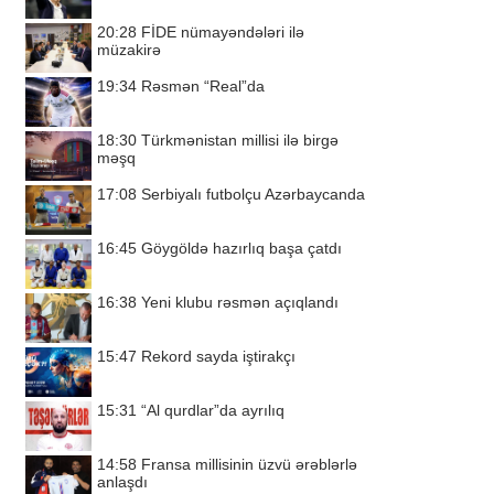
20:28
FİDE nümayəndələri ilə
müzakirə
19:34
Rəsmən “Real”da
18:30
Türkmənistan millisi ilə birgə
məşq
17:08
Serbiyalı futbolçu Azərbaycanda
16:45
Göygöldə hazırlıq başa çatdı
16:38
Yeni klubu rəsmən açıqlandı
15:47
Rekord sayda iştirakçı
15:31
“Al qurdlar”da ayrılıq
14:58
Fransa millisinin üzvü ərəblərlə
anlaşdı