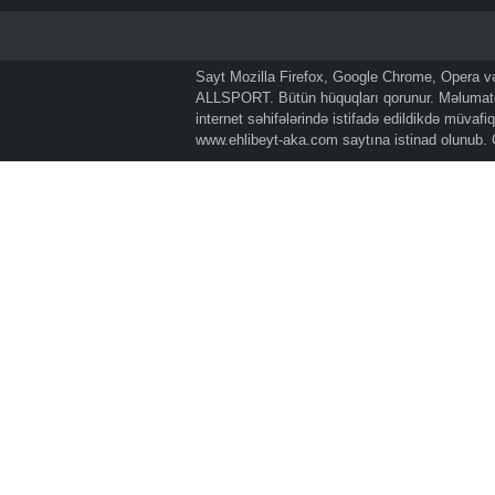
Sayt Mozilla Firefox, Google Chrome, Opera və 
ALLSPORT. Bütün hüquqları qorunur. Məlumatda
internet səhifələrində istifadə edildikdə müvaf
www.ehlibeyt-aka.com
saytına istinad olunub.