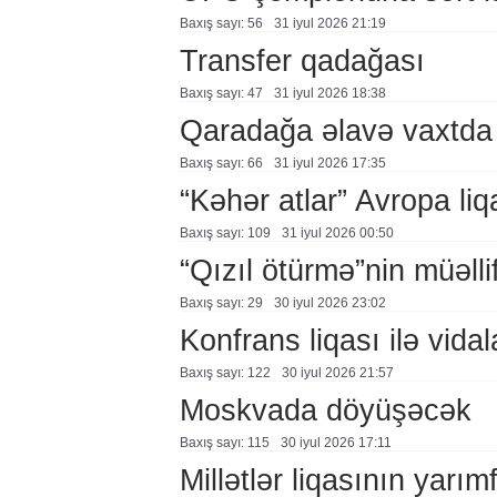
Baxış sayı: 56
31 i̇yul 2026 21:19
Transfer qadağası
Baxış sayı: 47
31 i̇yul 2026 18:38
Qaradağa əlavə vaxtda
Baxış sayı: 66
31 i̇yul 2026 17:35
“Kəhər atlar” Avropa li
Baxış sayı: 109
31 i̇yul 2026 00:50
“Qızıl ötürmə”nin müəllif
Baxış sayı: 29
30 i̇yul 2026 23:02
Konfrans liqası ilə vidal
Baxış sayı: 122
30 i̇yul 2026 21:57
Moskvada döyüşəcək
Baxış sayı: 115
30 i̇yul 2026 17:11
Millətlər liqasının yarım