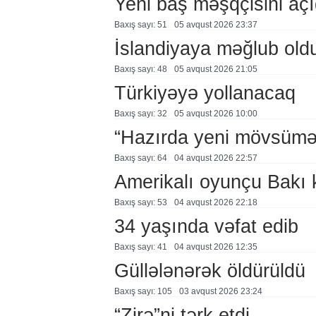
Yeni baş məşqçisini açı
Baxış sayı: 51
05 avqust 2026 23:37
İslandiyaya məğlub old
Baxış sayı: 48
05 avqust 2026 21:05
Türkiyəyə yollanacaq
Baxış sayı: 32
05 avqust 2026 10:00
“Hazırda yeni mövsümə h
Baxış sayı: 64
04 avqust 2026 22:57
Amerikalı oyunçu Bakı 
Baxış sayı: 53
04 avqust 2026 22:18
34 yaşında vəfat edib
Baxış sayı: 41
04 avqust 2026 12:35
Güllələnərək öldürüldü
Baxış sayı: 105
03 avqust 2026 23:24
“Zirə”ni tərk etdi