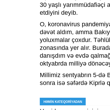
30 yaşlı yarımmüdafiəçi 
etdiyini deyib.
O, koronavirus pandemiyas
dəvət aldım, amma Bakıy
yoluxmalar çoxdur. Təhlük
zonasında yer alır. Burad
danışdım və evdə qalmağa
oktyabrda milliyə dönəcə
Millimiz sentyabrın 5-də
sonra isə səfərdə Kiprlə 
HƏMIN KATEQORIYADAN