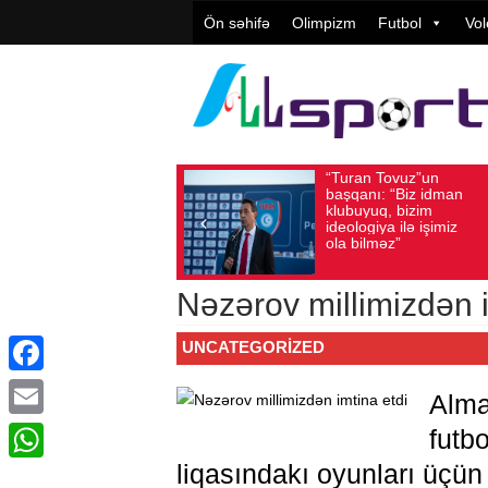
Ön səhifə
Olimpizm
Futbol
Vol
“Turan Tovuz”un
V
Avqust 05, 2026
Baxış sayı: 196
Avqust 05, 2026
başqanı: “Biz idman
T
klubuyuq, bizim
y
ideologiya ilə işimiz
q
ola bilməz”
Nəzərov millimizdən i
UNCATEGORIZED
Facebook
Alma
Email
futb
liqasındakı oyunları üçün
WhatsApp