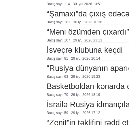
Baxış sayı: 114
30 i̇yul 2026 13:51
“Şamaxı”da çıxış edəc
Baxış sayı: 102
30 i̇yul 2026 10:38
“Məni özümdən çıxardı”
Baxış sayı: 107
29 i̇yul 2026 23:13
İsveçrə klubuna keçdi
Baxış sayı: 81
29 i̇yul 2026 20:14
“Rusiya dünyanın aparıc
Baxış sayı: 63
29 i̇yul 2026 19:23
Basketboldan kənarda 
Baxış sayı: 70
29 i̇yul 2026 18:19
İsrailə Rusiya idmançılar
Baxış sayı: 59
29 i̇yul 2026 17:12
“Zenit”in təklifini rədd et