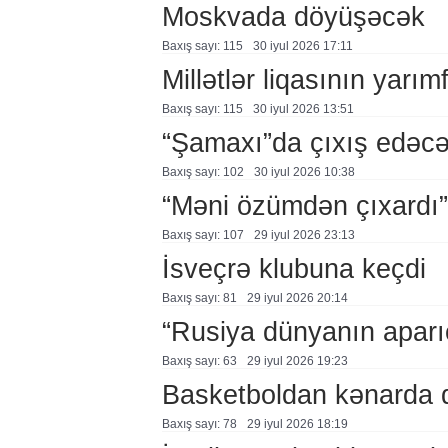
Moskvada döyüşəcək
Baxış sayı: 115
30 i̇yul 2026 17:11
Millətlər liqasının yarım
Baxış sayı: 115
30 i̇yul 2026 13:51
“Şamaxı”da çıxış edəc
Baxış sayı: 102
30 i̇yul 2026 10:38
“Məni özümdən çıxardı”
Baxış sayı: 107
29 i̇yul 2026 23:13
İsveçrə klubuna keçdi
Baxış sayı: 81
29 i̇yul 2026 20:14
“Rusiya dünyanın aparıc
Baxış sayı: 63
29 i̇yul 2026 19:23
Basketboldan kənarda 
Baxış sayı: 78
29 i̇yul 2026 18:19