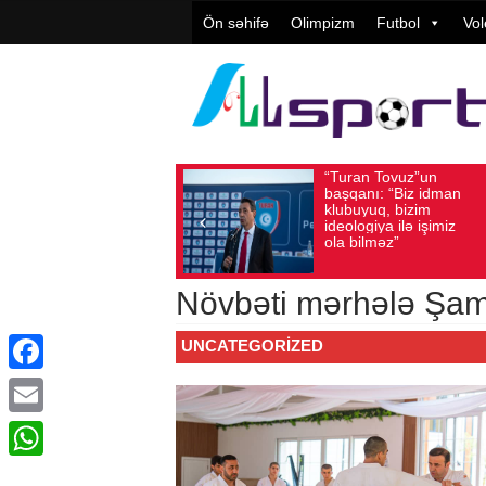
Ön səhifə
Olimpizm
Futbol
Vol
“Turan Tovuz”un
Vüqar Ş
Avqust 05, 2026
Baxış sayı: 221
Avqust 05, 2026
Bax
başqanı: “Biz idman
Təşkilat
klubuyuq, bizim
yüksək
ideologiya ilə işimiz
qiymətlə
ola bilməz”
Növbəti mərhələ Şam
UNCATEGORIZED
Facebook
Email
WhatsApp