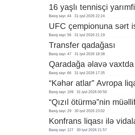
16 yaşlı tennisçi yarımf
Baxış sayı: 44
31 i̇yul 2026 22:24
UFC çempionuna sərt i
Baxış sayı: 56
31 i̇yul 2026 21:19
Transfer qadağası
Baxış sayı: 47
31 i̇yul 2026 18:38
Qaradağa əlavə vaxtda
Baxış sayı: 66
31 i̇yul 2026 17:35
“Kəhər atlar” Avropa li
Baxış sayı: 109
31 i̇yul 2026 00:50
“Qızıl ötürmə”nin müəllif
Baxış sayı: 29
30 i̇yul 2026 23:02
Konfrans liqası ilə vidal
Baxış sayı: 127
30 i̇yul 2026 21:57