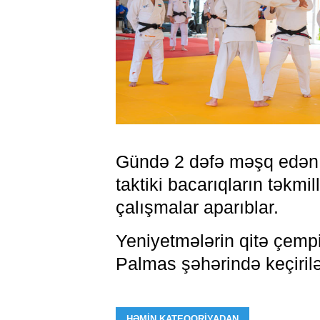
Gündə 2 dəfə məşq edən cü
taktiki bacarıqların təkmi
çalışmalar aparıblar.
Yeniyetmələrin qitə çempi
Palmas şəhərində keçiril
HƏMIN KATEQORIYADAN