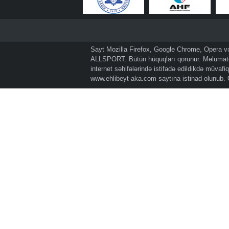
Sayt Mozilla Firefox, Google Chrome, Opera və 
ALLSPORT. Bütün hüquqları qorunur. Məlumatda
internet səhifələrində istifadə edildikdə müvaf
www.ehlibeyt-aka.com
saytına istinad olunub.