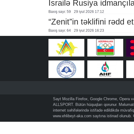
İsrailə Rusiya idmançılar
Baxış sayı: 59
29 i̇yul 2026 17:12
“Zenit”in təklifini rədd et
Baxış sayı: 64
29 i̇yul 2026 16:23
Sayt Mozilla Firefox, Google Chrome, Opera və 
ALLSPORT. Bütün hüquqları qorunur. Məlumatda
internet səhifələrində istifadə edildikdə müvaf
www.ehlibeyt-aka.com
saytına istinad olunub.