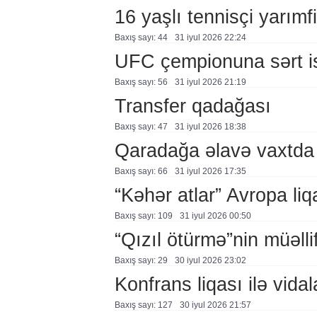
16 yaşlı tennisçi yarımf
Baxış sayı: 44
31 i̇yul 2026 22:24
UFC çempionuna sərt i
Baxış sayı: 56
31 i̇yul 2026 21:19
Transfer qadağası
Baxış sayı: 47
31 i̇yul 2026 18:38
Qaradağa əlavə vaxtda
Baxış sayı: 66
31 i̇yul 2026 17:35
“Kəhər atlar” Avropa li
Baxış sayı: 109
31 i̇yul 2026 00:50
“Qızıl ötürmə”nin müəllif
Baxış sayı: 29
30 i̇yul 2026 23:02
Konfrans liqası ilə vidal
Baxış sayı: 127
30 i̇yul 2026 21:57