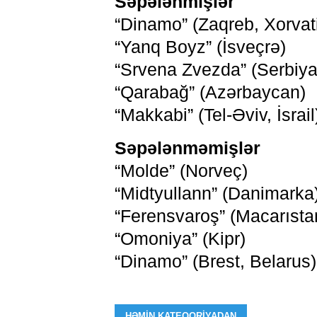
Səpələnmişlər
“Dinamo” (Zaqreb, Xorvat
“Yanq Boyz” (İsveçrə)
“Srvena Zvezda” (Serbiya
“Qarabağ” (Azərbaycan)
“Makkabi” (Tel-Əviv, İsrail
Səpələnməmişlər
“Molde” (Norveç)
“Midtyullann” (Danimarka
“Ferensvaroş” (Macarısta
“Omoniya” (Kipr)
“Dinamo” (Brest, Belarus)
HƏMIN KATEQORIYADAN