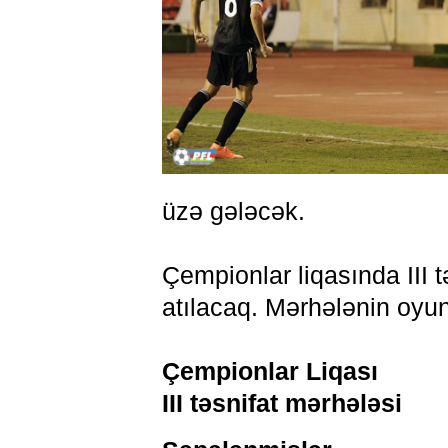
üzə gələcək.
Çempionlar liqasında III 
atılacaq. Mərhələnin oyun
Çempionlar Liqası
III təsnifat mərhələsi