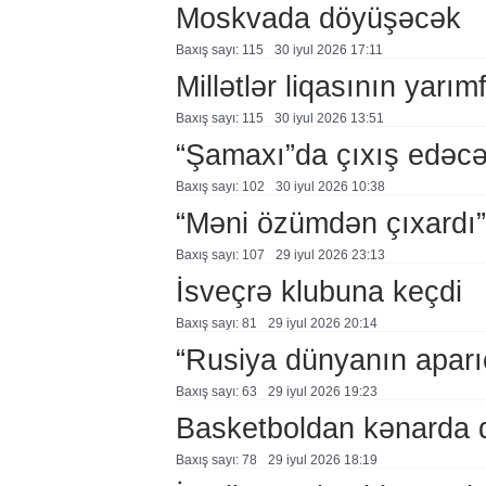
Moskvada döyüşəcək
Baxış sayı: 115
30 i̇yul 2026 17:11
Millətlər liqasının yarım
Baxış sayı: 115
30 i̇yul 2026 13:51
“Şamaxı”da çıxış edəc
Baxış sayı: 102
30 i̇yul 2026 10:38
“Məni özümdən çıxardı”
Baxış sayı: 107
29 i̇yul 2026 23:13
İsveçrə klubuna keçdi
Baxış sayı: 81
29 i̇yul 2026 20:14
“Rusiya dünyanın aparıc
Baxış sayı: 63
29 i̇yul 2026 19:23
Basketboldan kənarda 
Baxış sayı: 78
29 i̇yul 2026 18:19