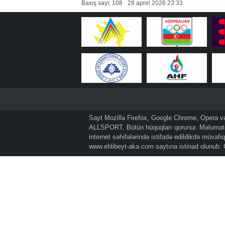
Baxış sayı: 108
28 aprel 2026 23:33
Sayt Mozilla Firefox, Google Chrome, Opera və 
ALLSPORT. Bütün hüquqları qorunur. Məlumatda
internet səhifələrində istifadə edildikdə müvaf
www.ehlibeyt-aka.com
saytına istinad olunub.