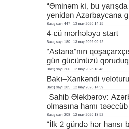
“Əminəm ki, bu yarışda 
yenidən Azərbaycana g
Baxış sayı: 447
13 may 2026 14:15
4-cü mərhələyə start
Baxış sayı: 180
13 may 2026 09:42
“Astana”nın qoşaçarxçıs
gün gücümüzü qoruduq
Baxış sayı: 200
12 may 2026 18:48
Bakı–Xankəndi veloturu
Baxış sayı: 285
12 may 2026 14:59
Sahib Ələkbərov: Azərb
olmasına hamı təəccüb 
Baxış sayı: 208
12 may 2026 13:52
“İlk 2 gündə hər hansı 