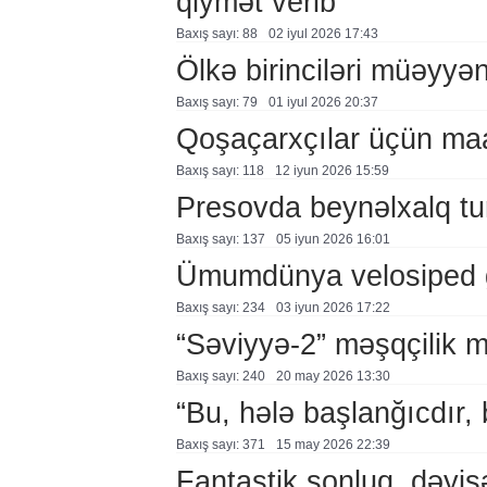
qiymət verib
Baxış sayı: 88
02 i̇yul 2026 17:43
Ölkə birinciləri müəyyən
Baxış sayı: 79
01 i̇yul 2026 20:37
Qoşaçarxçılar üçün maar
Baxış sayı: 118
12 i̇yun 2026 15:59
Presovda beynəlxalq tur
Baxış sayı: 137
05 i̇yun 2026 16:01
Ümumdünya velosiped 
Baxış sayı: 234
03 i̇yun 2026 17:22
“Səviyyə-2” məşqçilik mə
Baxış sayı: 240
20 may 2026 13:30
“Bu, hələ başlanğıcdır,
Baxış sayı: 371
15 may 2026 22:39
Fantastik sonluq, dəyiş