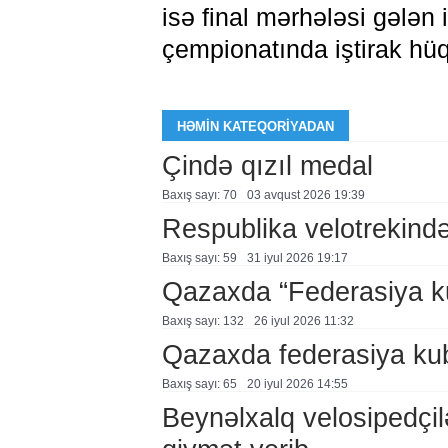
isə final mərhələsi gələn 
çempionatında iştirak hüq
HƏMIN KATEQORIYADAN
Çində qızıl medal
Baxış sayı: 70
03 avqust 2026 19:39
Respublika velotrekində 
Baxış sayı: 59
31 i̇yul 2026 19:17
Qazaxda “Federasiya k
Baxış sayı: 132
26 i̇yul 2026 11:32
Qazaxda federasiya kub
Baxış sayı: 65
20 i̇yul 2026 14:55
Beynəlxalq velosipedçil