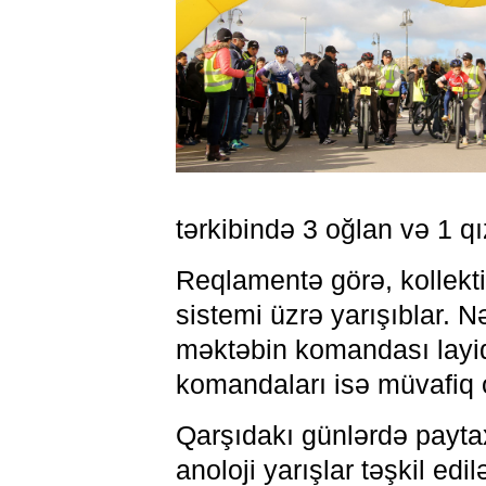
tərkibində 3 oğlan və 1 q
Reqlamentə görə, kollekti
sistemi üzrə yarışıblar. Nə
məktəbin komandası layiq
komandaları isə müvafiq ol
Qarşıdakı günlərdə paytax
anoloji yarışlar təşkil ed